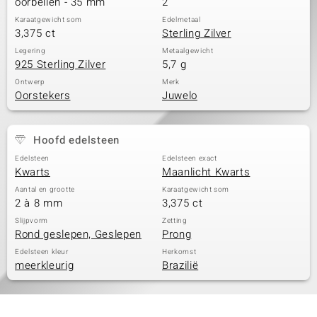
oorbellen - 35 mm
2
Karaatgewicht som
Edelmetaal
3,375 ct
Sterling Zilver
Legering
Metaalgewicht
925 Sterling Zilver
5,7 g
Ontwerp
Merk
Oorstekers
Juwelo
Hoofd edelsteen
Edelsteen
Edelsteen exact
Kwarts
Maanlicht Kwarts
Aantal en grootte
Karaatgewicht som
2 à 8 mm
3,375 ct
Slijpvorm
Zetting
Rond geslepen, Geslepen
Prong
Edelsteen kleur
Herkomst
meerkleurig
Brazilië