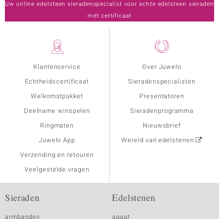
Uw online edelsteen sieradenspecialist voor echte edelsteen sieraden
met certificaat
Klantenservice
Over Juwelo
Echtheidscertificaat
Sieradenspecialisten
Welkomstpakket
Presentatoren
Deelname winspelen
Sieradenprogramma
Ringmaten
Nieuwsbrief
Juwelo App
Wereld van edelstenen
Verzending en retouren
Veelgestelde vragen
Sieraden
Edelstenen
armbanden
agaat