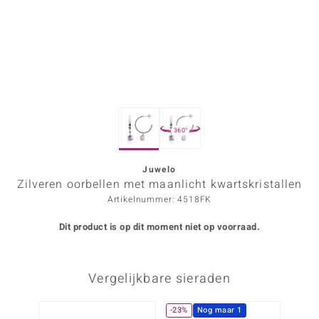
ana
Prince Designs
o
360°
Chic
d in Berlin
Juwelo
Zilveren oorbellen met maanlicht kwartskristallen
insell
Artikelnummer: 4518FK
n Vogue
Dit product is op dit moment niet op voorraad.
e in Italy
Vergelijkbare sieraden
o Paraíso
izen
-23%
Nog maar 1
NIEU