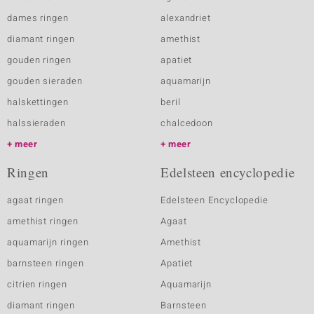
dames ringen
alexandriet
diamant ringen
amethist
gouden ringen
apatiet
gouden sieraden
aquamarijn
halskettingen
beril
halssieraden
chalcedoon
meer
meer
Ringen
Edelsteen encyclopedie
agaat ringen
Edelsteen Encyclopedie
amethist ringen
Agaat
aquamarijn ringen
Amethist
barnsteen ringen
Apatiet
citrien ringen
Aquamarijn
diamant ringen
Barnsteen