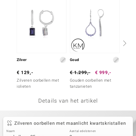
remonti
remonti
uwelo
 Gems
NO Collection
Zilver
Goud
Zilver
va
€ 129,-
€ 1.299,-
€ 999,-
€ 199
Zilveren oorbellen met
Gouden oorbellen met
Zilver
iolieten
tanzanieten
zirkon
Details van het artikel
Minerale
Zilveren oorbellen met maanlicht kwartskristallen
Naam
Aantal edelstenen