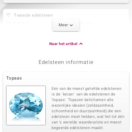
Tweede edelsteen
Edelsteen exact
Aantal en grootte
Meer
Witte Topaas
160 à 1,5 mm
Karaatgewicht som
Slijpvorm
2,16 ct
Rond geslepen
Naar het artikel
Zetting
Herkomst
Pave
Brazilië
Edelsteen informatie
Derde edelsteen
Topaas
Edelsteen exact
Aantal en grootte
Witte Topaas
20 à 1,3 mm
Eén van de meest geliefde edelstenen
is de ´keizer´ van de edelstenen de
Karaatgewicht som
Slijpvorm
0,18 ct
Rond geslepen
‘topaas’. Topazen belichamen alle
wezenlijke idealen (zeldzaamheid,
Zetting
Herkomst
schoonheid en duurzaamheid) die een
Pave
Brazilië
edelsteen moet hebben, wat het tot één
van ’s werelds waardevolste en meest
begeerde edelstenen maakt.