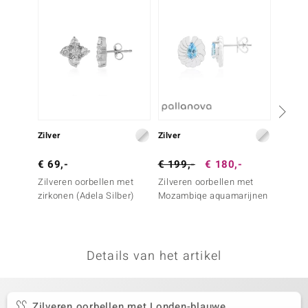
remonti
remonti
uwelo
 Gems
NO Collection
Zilver
Zilver
Zilver
va
€ 69,-
€ 199,-
€ 180,-
€ 99,
Zilveren oorbellen met
Zilveren oorbellen met
Zilver
zirkonen (Adela Silber)
Mozambiqe aquamarijnen
Onverh
Tanzan
Details van het artikel
Minerale
Zilveren oorbellen met Londen-blauwe