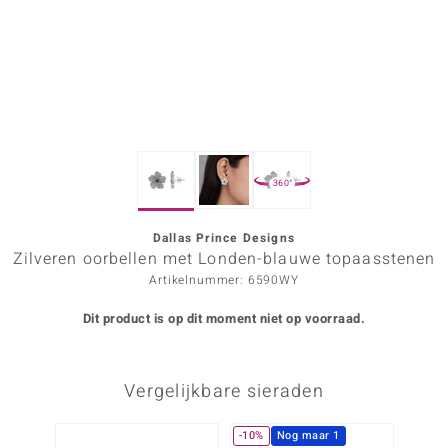
ana
Prince Designs
o
360°
Chic
d in Berlin
Dallas Prince Designs
Zilveren oorbellen met Londen-blauwe topaasstenen
insell
Artikelnummer: 6590WY
n Vogue
Dit product is op dit moment niet op voorraad.
e in Italy
Vergelijkbare sieraden
o Paraíso
izen
-10%
Nog maar 1