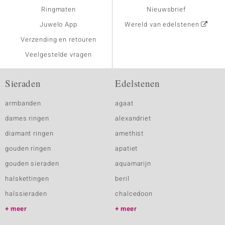
Ringmaten
Nieuwsbrief
Juwelo App
Wereld van edelstenen
Verzending en retouren
Veelgestelde vragen
Sieraden
Edelstenen
armbanden
agaat
dames ringen
alexandriet
diamant ringen
amethist
gouden ringen
apatiet
gouden sieraden
aquamarijn
halskettingen
beril
halssieraden
chalcedoon
meer
meer