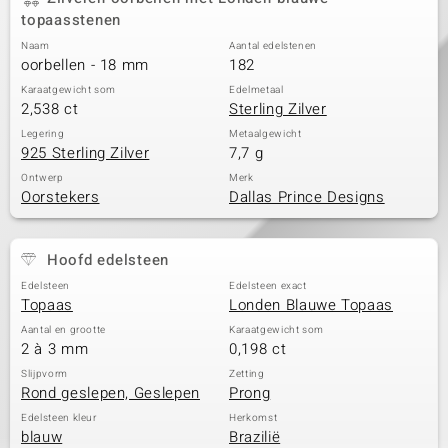
topaasstenen
Naam
Aantal edelstenen
oorbellen - 18 mm
182
Karaatgewicht som
Edelmetaal
2,538 ct
Sterling Zilver
Legering
Metaalgewicht
925 Sterling Zilver
7,7 g
Ontwerp
Merk
Oorstekers
Dallas Prince Designs
Hoofd edelsteen
Edelsteen
Edelsteen exact
Topaas
Londen Blauwe Topaas
Aantal en grootte
Karaatgewicht som
2 à 3 mm
0,198 ct
Slijpvorm
Zetting
Rond geslepen, Geslepen
Prong
Edelsteen kleur
Herkomst
blauw
Brazilië