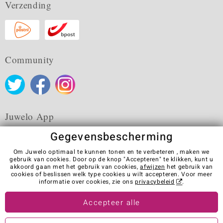
Verzending
Community
Juwelo App
Gegevensbescherming
Om Juwelo optimaal te kunnen tonen en te verbeteren , maken we
gebruik van cookies. Door op de knop "Accepteren" te klikken, kunt u
akkoord gaan met het gebruik van cookies,
afwijzen
het gebruik van
Algemene verkoopvoorwaarden
Privacybeleid
Cookies
cookies of beslissen welk type cookies u wilt accepteren. Voor meer
Colofon
Contact
Contract herroepen
informatie over cookies, zie ons
privacybeleid
.
Visit our stores in other countries:
Accepteer alle