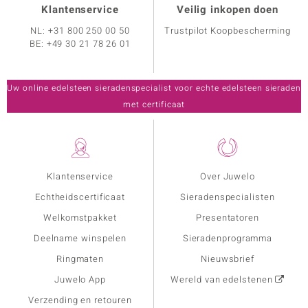
Klantenservice
Veilig inkopen doen
NL:
+31 800 250 00 50
Trustpilot Koopbescherming
BE:
+49 30 21 78 26 01
Uw online edelsteen sieradenspecialist voor echte edelsteen sieraden
met certificaat
Klantenservice
Over Juwelo
Echtheidscertificaat
Sieradenspecialisten
Welkomstpakket
Presentatoren
Deelname winspelen
Sieradenprogramma
Ringmaten
Nieuwsbrief
Juwelo App
Wereld van edelstenen
Verzending en retouren