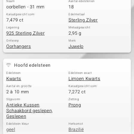
Naam
Aantal edelstenen
oorbellen - 31 mm
18
Karaatgewicht som
Edelmetaal
7,479 ct
Sterling Zilver
Legering
Metaalgewicht
925 Sterling Zilver
2,95 g
Ontwerp
Merk
Oorhangers
Juwelo
Hoofd edelsteen
Edelsteen
Edelsteen exact
Kwarts
Limoen Kwarts
Aantal en grootte
Karaatgewicht som
2 à 10 mm
7,272 ct
Slijpvorm
Zetting
Antieke Kussen
Prong
Schaakbord geslepen,
Geslepen
Edelsteen kleur
Herkomst
geel
Brazilië