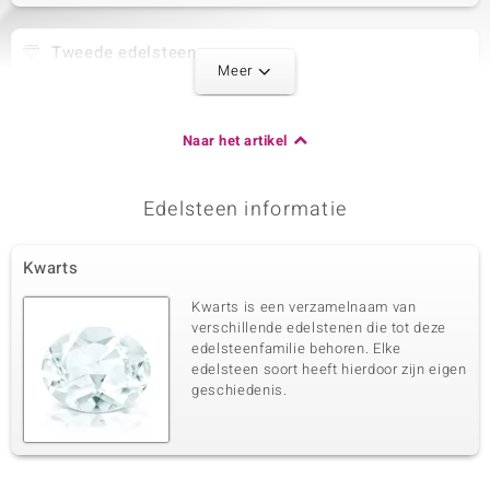
Tweede edelsteen
Meer
Edelsteen exact
Aantal en grootte
Zirkoon
2 à 1,5 mm
Karaatgewicht som
Slijpvorm
Naar het artikel
0,036 ct
Rond geslepen
Zetting
Herkomst
Bezel
Cambodja
Edelsteen informatie
Derde edelsteen
Kwarts
Edelsteen exact
Aantal en grootte
Kwarts is een verzamelnaam van
Zirkoon
14 à 1,3 mm
verschillende edelstenen die tot deze
Karaatgewicht som
Slijpvorm
edelsteenfamilie behoren. Elke
0,171 ct
Rond geslepen
edelsteen soort heeft hierdoor zijn eigen
geschiedenis.
Zetting
Herkomst
Prong
Cambodja