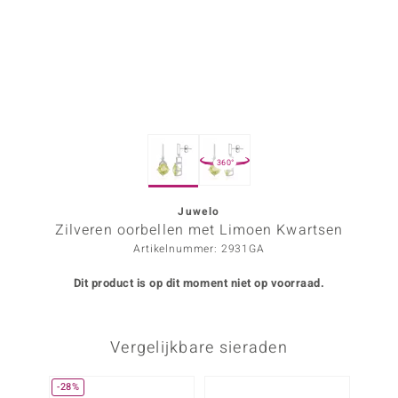
ana
Prince Designs
o
360°
Chic
d in Berlin
Juwelo
Zilveren oorbellen met Limoen Kwartsen
insell
Artikelnummer: 2931GA
n Vogue
Dit product is op dit moment niet op voorraad.
e in Italy
Vergelijkbare sieraden
o Paraíso
izen
-28%