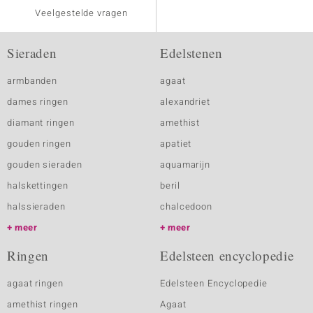
Veelgestelde vragen
Sieraden
Edelstenen
armbanden
agaat
dames ringen
alexandriet
diamant ringen
amethist
gouden ringen
apatiet
gouden sieraden
aquamarijn
halskettingen
beril
halssieraden
chalcedoon
meer
meer
Ringen
Edelsteen encyclopedie
agaat ringen
Edelsteen Encyclopedie
amethist ringen
Agaat