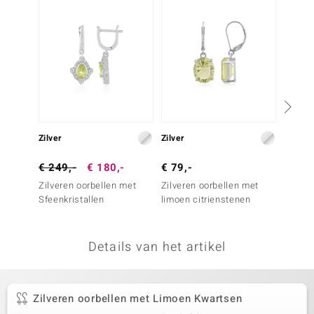
remonti
remonti
uwelo
 Gems
NO Collection
Zilver
Zilver
Zilver
va
€ 249,-
€ 180,-
€ 79,-
€ 299
Zilveren oorbellen met
Zilveren oorbellen met
Zilver
Sfeenkristallen
limoen citrienstenen
Sfeenk
Details van het artikel
Minerale
Zilveren oorbellen met Limoen Kwartsen