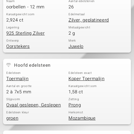
Naam
Aantal edelstenen
oorbellen - 12 mm
26
Karaatgewicht som
Edelmetaal
2,924 ct
Zilver, geplatineerd
Legering
Metaalgewicht
925 Sterling Zilver
2 g
Ontwerp
Merk
Oorstekers
Juwelo
Hoofd edelsteen
Edelsteen
Edelsteen exact
Toermalijn
Koper Toermalijn
Aantal en grootte
Karaatgewicht som
2 à 7x5 mm
1,58 ct
Slijpvorm
Zetting
Ovaal geslepen, Geslepen
Prong
Edelsteen kleur
Herkomst
groen
Mozambique