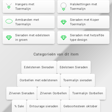
Hangers met
Halskettingen met
Toermalijn
Toermalijn
Armbanden met
Sieraden met Koper
Toermalijn
Toermalijn
Sieraden met edelsteen
Sieraden met hetzelfde
in groen
type design
Categorieën van dit item
Edelstenen Sieraden
Edelsteen Sieraden
Oorbellen met edelstenen
Toermalijn sieraden
Zilveren Sieraden
Zilveren Oorbellen
Toermalijn Oorbellen
% Sale
Entourage sieraden
Geboortesteen oktober