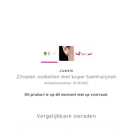
ana
Prince Designs
o
360°
Chic
d in Berlin
Juwelo
Zilveren oorbellen met koper toermalijnen
insell
Artikelnummer: 8193WC
n Vogue
Dit product is op dit moment niet op voorraad.
e in Italy
Vergelijkbare sieraden
o Paraíso
izen
-43%