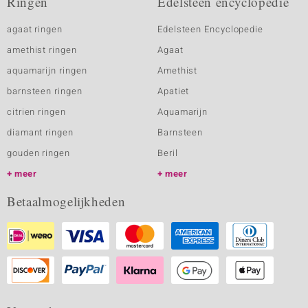
Ringen
Edelsteen encyclopedie
agaat ringen
Edelsteen Encyclopedie
amethist ringen
Agaat
aquamarijn ringen
Amethist
barnsteen ringen
Apatiet
citrien ringen
Aquamarijn
diamant ringen
Barnsteen
gouden ringen
Beril
meer
meer
Betaalmogelijkheden