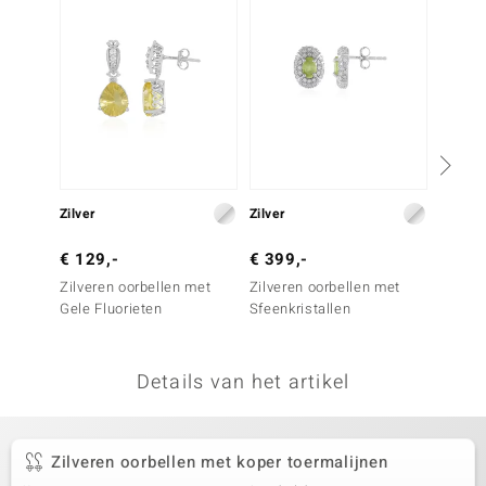
remonti
remonti
uwelo
 Gems
NO Collection
Zilver
Zilver
Zilver
va
€ 129,-
€ 399,-
€ 399
Zilveren oorbellen met
Zilveren oorbellen met
Zilver
Gele Fluorieten
Sfeenkristallen
koper 
Details van het artikel
Minerale
Zilveren oorbellen met koper toermalijnen