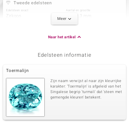
Tweede edelsteen
Edelsteen exact
Aantal en grootte
Zirkoon
12 à 2,3 mm
Meer
Karaatgewicht som
Slijpvorm
0,923 ct
Rond Brilliant Geslepen
Zetting
Herkomst
Naar het artikel
Prong
Cambodja
Edelsteen informatie
Derde edelsteen
Edelsteen exact
Aantal en grootte
Toermalijn
Zirkoon
12 à 1,7 mm
Karaatgewicht som
Slijpvorm
Zijn naam verwijst al naar zijn kleurrijke
0,421 ct
Rond Brilliant Geslepen
karakter: 'Toermalijn' is afgeleid van het
Singalese begrip 'turmali' dat 'steen met
Zetting
Herkomst
Prong
gemengde kleuren' betekent.
Cambodja