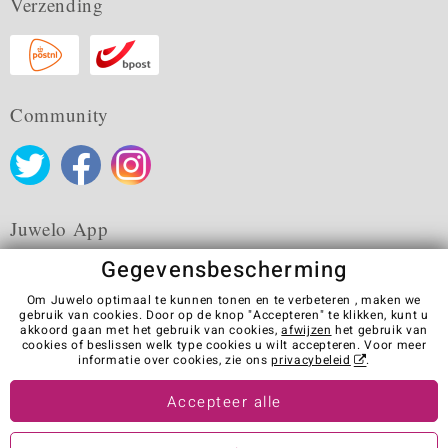
Verzending
Community
Juwelo App
Gegevensbescherming
Om Juwelo optimaal te kunnen tonen en te verbeteren , maken we
gebruik van cookies. Door op de knop "Accepteren" te klikken, kunt u
akkoord gaan met het gebruik van cookies,
afwijzen
het gebruik van
Algemene verkoopvoorwaarden
Privacybeleid
Cookies
cookies of beslissen welk type cookies u wilt accepteren. Voor meer
Colofon
Contact
Contract herroepen
informatie over cookies, zie ons
privacybeleid
.
Visit our stores in other countries:
Accepteer alle