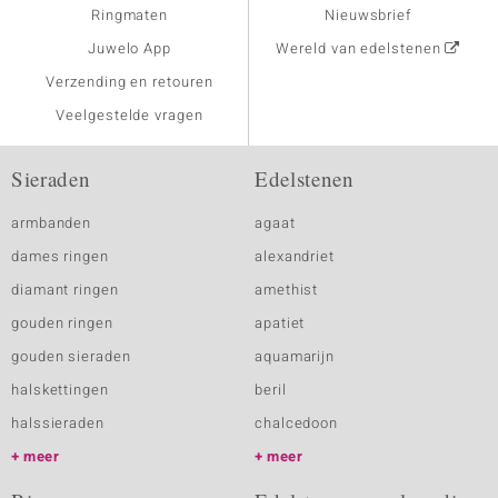
Ringmaten
Nieuwsbrief
Juwelo App
Wereld van edelstenen
Verzending en retouren
Veelgestelde vragen
Sieraden
Edelstenen
armbanden
agaat
dames ringen
alexandriet
diamant ringen
amethist
gouden ringen
apatiet
gouden sieraden
aquamarijn
halskettingen
beril
halssieraden
chalcedoon
meer
meer