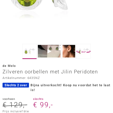
ana
Prince Designs
o
Chic
360°
d in Berlin
de Melo
insell
Zilveren oorbellen met Jilin Peridoten
Artikelnummer: 6435NZ
n Vogue
Slechts 2 over
Bijna uitverkocht!
Koop nu voordat het te laat
e in Italy
is!
o Paraíso
voorheen
slechts
€ 129,-
€ 99,-
izen
Prijs inclusief btw