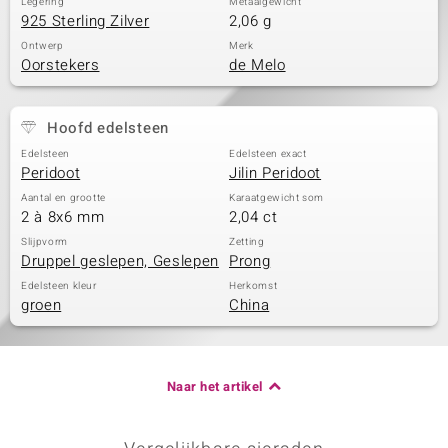
Legering
Metaalgewicht
925 Sterling Zilver
2,06 g
Ontwerp
Merk
Oorstekers
de Melo
Hoofd edelsteen
Edelsteen
Edelsteen exact
Peridoot
Jilin Peridoot
Aantal en grootte
Karaatgewicht som
2 à 8x6 mm
2,04 ct
Slijpvorm
Zetting
Druppel geslepen, Geslepen
Prong
Edelsteen kleur
Herkomst
groen
China
Naar het artikel