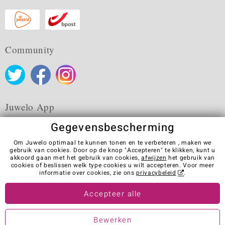
Community
Juwelo App
Gegevensbescherming
Om Juwelo optimaal te kunnen tonen en te verbeteren , maken we
gebruik van cookies. Door op de knop "Accepteren" te klikken, kunt u
akkoord gaan met het gebruik van cookies,
afwijzen
het gebruik van
Algemene verkoopvoorwaarden
Privacybeleid
Cookies
cookies of beslissen welk type cookies u wilt accepteren. Voor meer
Colofon
Contact
Contract herroepen
informatie over cookies, zie ons
privacybeleid
.
Visit our stores in other countries:
Accepteer alle
Bewerken