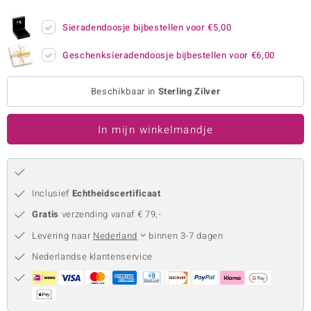
remonti
Sieradendoosje bijbestellen voor
€5,00
remonti
Geschenksieradendoosje bijbestellen voor
€6,00
uwelo
Beschikbaar in
Sterling Zilver
 Gems
In mijn winkelmandje
NO Collection
va
Inclusief
Echtheidscertificaat
Gratis
verzending vanaf € 79,-
Levering naar
Nederland
binnen 3-7 dagen
Nederlandse klantenservice
Minerale