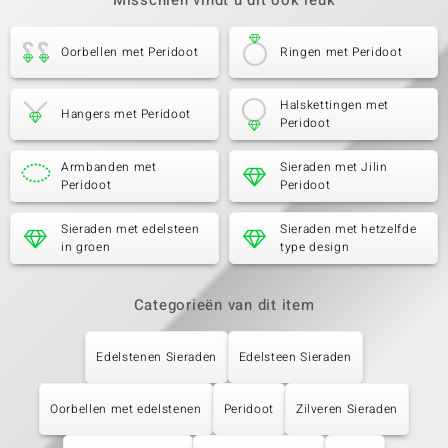
Misschien vindt u dit ook leuk
Oorbellen met Peridoot
Ringen met Peridoot
Halskettingen met
Hangers met Peridoot
Peridoot
Armbanden met
Sieraden met Jilin
Peridoot
Peridoot
Sieraden met edelsteen
Sieraden met hetzelfde
in groen
type design
Categorieën van dit item
Edelstenen Sieraden
Edelsteen Sieraden
Oorbellen met edelstenen
Peridoot
Zilveren Sieraden