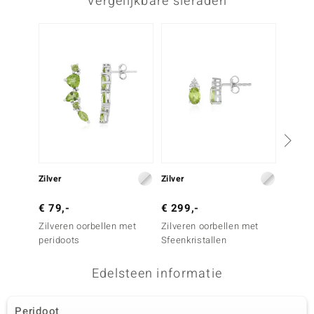
Vergelijkbare sieraden
Zilver
Zilver
Zilver
€ 79,-
€ 299,-
€ 69,
Zilveren oorbellen met
Zilveren oorbellen met
Zilver
peridoots
Sfeenkristallen
perido
Edelsteen informatie
Peridoot