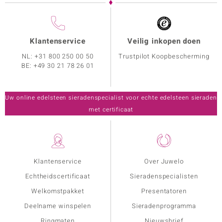
Klantenservice
Veilig inkopen doen
NL:
+31 800 250 00 50
Trustpilot Koopbescherming
BE:
+49 30 21 78 26 01
Uw online edelsteen sieradenspecialist voor echte edelsteen sieraden
met certificaat
Klantenservice
Over Juwelo
Echtheidscertificaat
Sieradenspecialisten
Welkomstpakket
Presentatoren
Deelname winspelen
Sieradenprogramma
Ringmaten
Nieuwsbrief