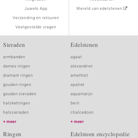
Juwelo App
Wereld van edelstenen
Verzending en retouren
Veelgestelde vragen
Sieraden
Edelstenen
armbanden
agaat
dames ringen
alexandriet
diamant ringen
amethist
gouden ringen
apatiet
gouden sieraden
aquamarijn
halskettingen
beril
halssieraden
chalcedoon
meer
meer
Ringen
Edelsteen encyclopedie