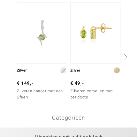
-40%
Zilver
Zilver
Zilver
€ 149,-
€ 49,-
€ 249
Zilveren hanger met een
Zilveren oorbellen met
Zilver
Sfeen
peridoots
koper 
Categorieën