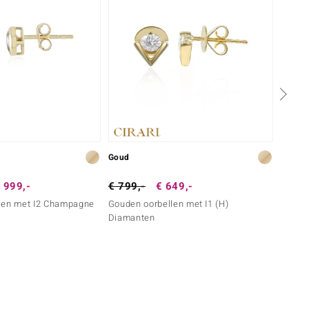
Goud
Goud
 999,-
€ 799,-
€ 649,-
€ 699
len met I2 Champagne
Gouden oorbellen met I1 (H)
Gouden
Diamanten
Diaman