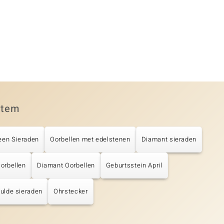
item
een Sieraden
Oorbellen met edelstenen
Diamant sieraden
Oorbellen
Diamant Oorbellen
Geburtsstein April
ulde sieraden
Ohrstecker