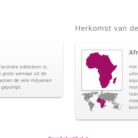
Herkomst van de
Af
avoriete edelsteen is,
Het 
 grote winnaar uit de
uit
gezien de vele miljoenen
aqua
n gepompt.
morg
tsav
meer
bro