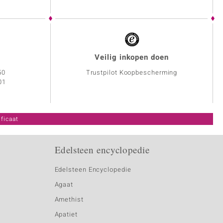
Veilig inkopen doen
50
Trustpilot Koopbescherming
01
ficaat
Edelsteen encyclopedie
Edelsteen Encyclopedie
Agaat
Amethist
Apatiet