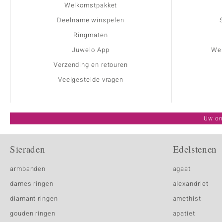
Welkomstpakket
Deelname winspelen
Ringmaten
Juwelo App
Wer
Verzending en retouren
Veelgestelde vragen
Uw on
Sieraden
Edelstenen
armbanden
agaat
dames ringen
alexandriet
diamant ringen
amethist
gouden ringen
apatiet