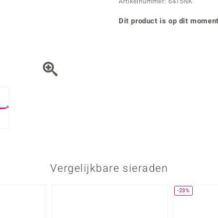
Parel
Kwarts
Artikelnummer: 6415NK
♦ Zilveren ringen
Vitale Minerale
Topaas
Turkoo
♦ Zilveren oorbellen
Dit product is op dit moment
♦ Zilveren hangers
♦ Zilveren armbanden
♦ Zilveren kettingen
Blauw
Groen
Platina sieraden
Vergelijkbare sieraden
-23%