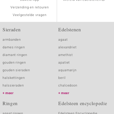
Verzending en retouren
Veelgestelde vragen
Sieraden
Edelstenen
armbanden
agaat
dames ringen
alexandriet
diamant ringen
amethist
gouden ringen
apatiet
gouden sieraden
aquamarijn
halskettingen
beril
halssieraden
chalcedoon
meer
meer
Ringen
Edelsteen encyclopedie
agaat ringen
Edelsteen Encyclopedie