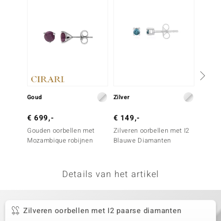
remonti
remonti
uwelo
 Gems
NO Collection
Goud
Zilver
Goud
va
€ 699,-
€ 149,-
€ 999
Gouden oorbellen met
Zilveren oorbellen met I2
Gouden
Mozambique robijnen
Blauwe Diamanten
(H) Di
Details van het artikel
Minerale
Zilveren oorbellen met I2 paarse diamanten