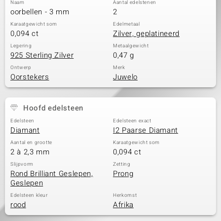
Naam
Aantal edelstenen
oorbellen - 3 mm
2
Karaatgewicht som
Edelmetaal
0,094 ct
Zilver, geplatineerd
Legering
Metaalgewicht
925 Sterling Zilver
0,47 g
Ontwerp
Merk
Oorstekers
Juwelo
Hoofd edelsteen
Edelsteen
Edelsteen exact
Diamant
I2 Paarse Diamant
Aantal en grootte
Karaatgewicht som
2 à 2,3 mm
0,094 ct
Slijpvorm
Zetting
Rond Brilliant Geslepen,
Prong
Geslepen
Edelsteen kleur
Herkomst
rood
Afrika