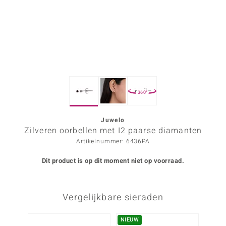
ana
Prince Designs
o
360°
Chic
d in Berlin
Juwelo
Zilveren oorbellen met I2 paarse diamanten
insell
Artikelnummer: 6436PA
n Vogue
Dit product is op dit moment niet op voorraad.
e in Italy
Vergelijkbare sieraden
o Paraíso
izen
NIEUW