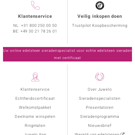
Klantenservice
Veilig inkopen doen
NL:
+31 800 250 00 50
Trustpilot Koopbescherming
BE:
+49 30 21 78 26 01
Uw online edelsteen sieradenspecialist voor echte edelsteen sieraden
met certificaat
Klantenservice
Over Juwelo
Echtheidscertificaat
Sieradenspecialisten
Welkomstpakket
Presentatoren
Deelname winspelen
Sieradenprogramma
Ringmaten
Nieuwsbrief
Juwelo App
Wereld van edelstenen