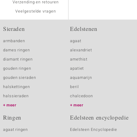
Verzending en retouren
Veelgestelde vragen
Sieraden
Edelstenen
armbanden
agaat
dames ringen
alexandriet
diamant ringen
amethist
gouden ringen
apatiet
gouden sieraden
aquamarijn
halskettingen
beril
halssieraden
chalcedoon
meer
meer
Ringen
Edelsteen encyclopedie
agaat ringen
Edelsteen Encyclopedie