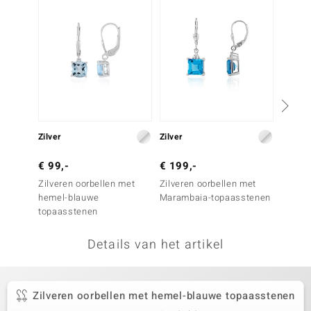
remonti
remonti
uwelo
 Gems
NO Collection
Zilver
Zilver
Zilver
va
€ 99,-
€ 199,-
€ 69,
Zilveren oorbellen met
Zilveren oorbellen met
Zilver
hemel-blauwe
Marambaia-topaasstenen
hemel
topaasstenen
topaas
Details van het artikel
Minerale
Zilveren oorbellen met hemel-blauwe topaasstenen