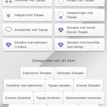
Oorbellen met Topaas
Ringen met Topaas
Halskettingen met
Hangers met Topaas
Topaas
Sieraden met Hemel
Armbanden met Topaas
blauwe Topaas
Sieraden met edelsteen
Sieraden met hetzelfde
in blauw
type design
Categorieën van dit item
Edelstenen Sieraden
Edelsteen Sieraden
Oorbellen met edelstenen
Topaas sieraden
Zilveren Sieraden
Zilveren Oorbellen
Topaas Oorbellen
Geboortesteen november