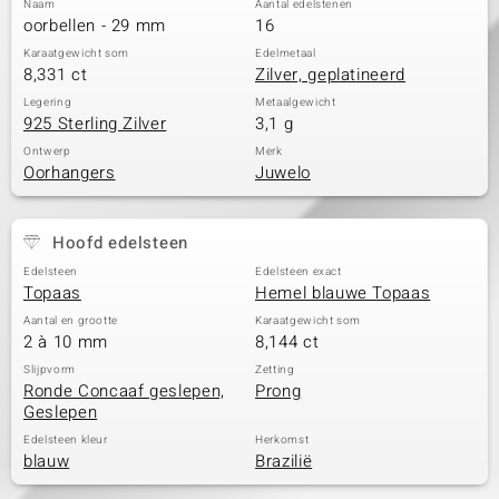
Naam
Aantal edelstenen
oorbellen - 29 mm
16
Karaatgewicht som
Edelmetaal
8,331 ct
Zilver, geplatineerd
Legering
Metaalgewicht
925 Sterling Zilver
3,1 g
Ontwerp
Merk
Oorhangers
Juwelo
Hoofd edelsteen
Edelsteen
Edelsteen exact
Topaas
Hemel blauwe Topaas
Aantal en grootte
Karaatgewicht som
2 à 10 mm
8,144 ct
Slijpvorm
Zetting
Ronde Concaaf geslepen,
Prong
Geslepen
Edelsteen kleur
Herkomst
blauw
Brazilië