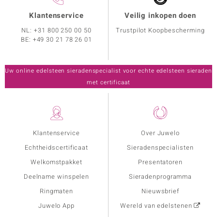
Klantenservice
Veilig inkopen doen
NL:
+31 800 250 00 50
Trustpilot Koopbescherming
BE:
+49 30 21 78 26 01
Uw online edelsteen sieradenspecialist voor echte edelsteen sieraden
met certificaat
Klantenservice
Over Juwelo
Echtheidscertificaat
Sieradenspecialisten
Welkomstpakket
Presentatoren
Deelname winspelen
Sieradenprogramma
Ringmaten
Nieuwsbrief
Juwelo App
Wereld van edelstenen