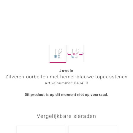
ana
Prince Designs
o
360°
Chic
d in Berlin
Juwelo
Zilveren oorbellen met hemel-blauwe topaasstenen
insell
Artikelnummer: 8434EB
n Vogue
Dit product is op dit moment niet op voorraad.
e in Italy
Vergelijkbare sieraden
o Paraíso
izen