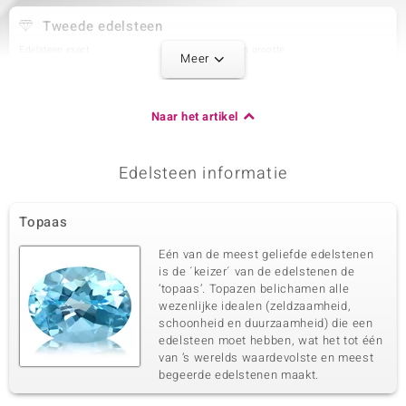
Tweede edelsteen
Edelsteen exact
Aantal en grootte
Meer
Zirkoon
10 à 1,3 mm
Karaatgewicht som
Slijpvorm
0,143 ct
Rond geslepen
Naar het artikel
Zetting
Herkomst
Pave
Tanzania
Edelsteen informatie
Derde edelsteen
Topaas
Edelsteen exact
Aantal en grootte
Zirkoon
4 à 1,2 mm
Eén van de meest geliefde edelstenen
Karaatgewicht som
Slijpvorm
is de ´keizer´ van de edelstenen de
0,044 ct
Rond geslepen
‘topaas’. Topazen belichamen alle
wezenlijke idealen (zeldzaamheid,
Zetting
Herkomst
Pave
schoonheid en duurzaamheid) die een
Tanzania
edelsteen moet hebben, wat het tot één
van ’s werelds waardevolste en meest
begeerde edelstenen maakt.