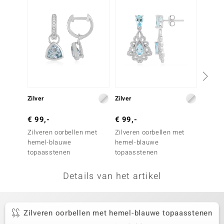
remonti
remonti
uwelo
 Gems
NO Collection
Zilver
Zilver
Zilver
va
€ 99,-
€ 99,-
€ 149
Zilveren oorbellen met
Zilveren oorbellen met
Zilver
hemel-blauwe
hemel-blauwe
Ratanak
topaasstenen
topaasstenen
Details van het artikel
Minerale
Zilveren oorbellen met hemel-blauwe topaasstenen