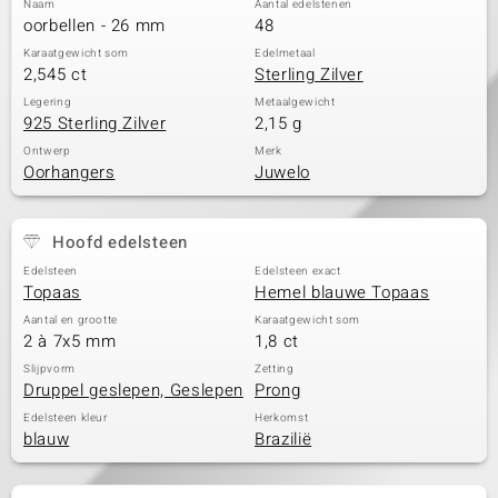
Naam
Aantal edelstenen
oorbellen - 26 mm
48
Karaatgewicht som
Edelmetaal
2,545 ct
Sterling Zilver
Legering
Metaalgewicht
925 Sterling Zilver
2,15 g
Ontwerp
Merk
Oorhangers
Juwelo
Hoofd edelsteen
Edelsteen
Edelsteen exact
Topaas
Hemel blauwe Topaas
Aantal en grootte
Karaatgewicht som
2 à 7x5 mm
1,8 ct
Slijpvorm
Zetting
Druppel geslepen, Geslepen
Prong
Edelsteen kleur
Herkomst
blauw
Brazilië