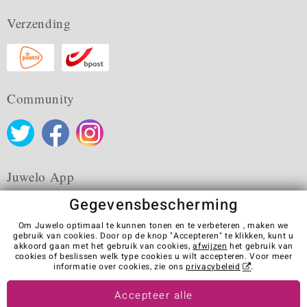
Verzending
Community
Juwelo App
Gegevensbescherming
Om Juwelo optimaal te kunnen tonen en te verbeteren , maken we
gebruik van cookies. Door op de knop "Accepteren" te klikken, kunt u
akkoord gaan met het gebruik van cookies,
afwijzen
het gebruik van
Algemene verkoopvoorwaarden
Privacybeleid
Cookies
cookies of beslissen welk type cookies u wilt accepteren. Voor meer
Colofon
Contact
Contract herroepen
informatie over cookies, zie ons
privacybeleid
.
Visit our stores in other countries:
Accepteer alle