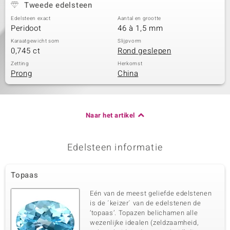
Tweede edelsteen
Edelsteen exact
Aantal en grootte
Peridoot
46 à 1,5 mm
Karaatgewicht som
Slijpvorm
0,745 ct
Rond geslepen
Zetting
Herkomst
Prong
China
Naar het artikel
Edelsteen informatie
Topaas
Eén van de meest geliefde edelstenen
is de ´keizer´ van de edelstenen de
‘topaas’. Topazen belichamen alle
wezenlijke idealen (zeldzaamheid,