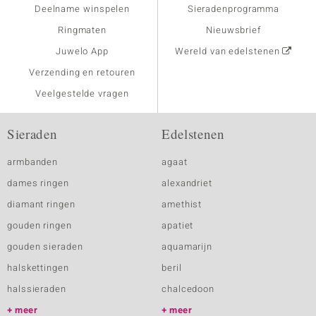
Deelname winspelen
Sieradenprogramma
Ringmaten
Nieuwsbrief
Juwelo App
Wereld van edelstenen
Verzending en retouren
Veelgestelde vragen
Sieraden
Edelstenen
armbanden
agaat
dames ringen
alexandriet
diamant ringen
amethist
gouden ringen
apatiet
gouden sieraden
aquamarijn
halskettingen
beril
halssieraden
chalcedoon
meer
meer