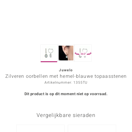
ana
Prince Designs
o
360°
Chic
d in Berlin
Juwelo
Zilveren oorbellen met hemel-blauwe topaasstenen
insell
Artikelnummer: 1355TU
n Vogue
Dit product is op dit moment niet op voorraad.
e in Italy
Vergelijkbare sieraden
o Paraíso
izen