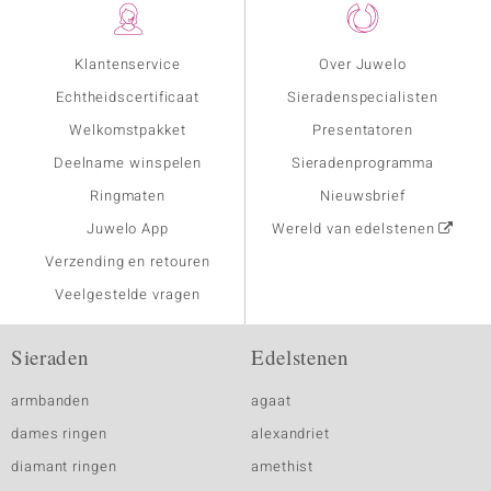
Klantenservice
Over Juwelo
Echtheidscertificaat
Sieradenspecialisten
Welkomstpakket
Presentatoren
Deelname winspelen
Sieradenprogramma
Ringmaten
Nieuwsbrief
Juwelo App
Wereld van edelstenen
Verzending en retouren
Veelgestelde vragen
Sieraden
Edelstenen
armbanden
agaat
dames ringen
alexandriet
diamant ringen
amethist