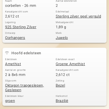
Naam
Aantal edelstenen
oorbellen - 26 mm
2
Karaatgewicht som
Edelmetaal
2,612 ct
Sterling zilver geel verguld
Legering
Metaalgewicht
925 Sterling Zilver
1,89 g
Ontwerp
Merk
Oorhangers
Juwelo
Hoofd edelsteen
Edelsteen
Edelsteen exact
Amethist
Groene Amethist
Aantal en grootte
Karaatgewicht som
2 à 8x6 mm
2,612 ct
Slijpvorm
Zetting
Oktagon trapgeslepen,
Bezel
Geslepen
Edelsteen kleur
Herkomst
groen
Brazilië