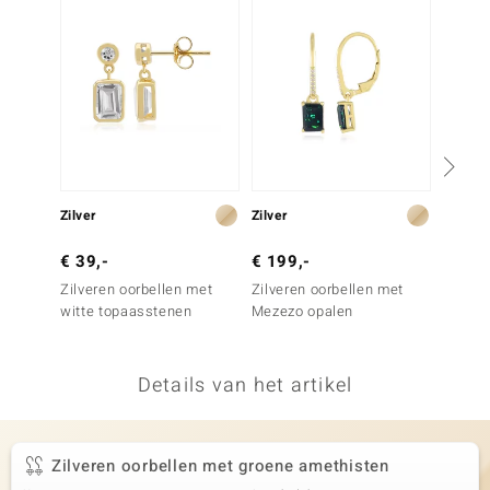
remonti
remonti
uwelo
 Gems
NO Collection
Zilver
Zilver
Goud
va
€ 39,-
€ 199,-
€ 999
Zilveren oorbellen met
Zilveren oorbellen met
Gouden
witte topaasstenen
Mezezo opalen
Onverh
Tanzan
Details van het artikel
Minerale
Zilveren oorbellen met groene amethisten