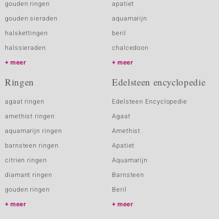
gouden ringen
apatiet
gouden sieraden
aquamarijn
halskettingen
beril
halssieraden
chalcedoon
meer
meer
Ringen
Edelsteen encyclopedie
agaat ringen
Edelsteen Encyclopedie
amethist ringen
Agaat
aquamarijn ringen
Amethist
barnsteen ringen
Apatiet
citrien ringen
Aquamarijn
diamant ringen
Barnsteen
gouden ringen
Beril
meer
meer