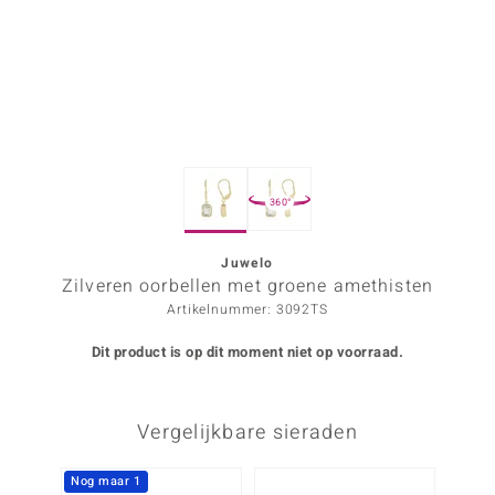
ana
Prince Designs
o
360°
Chic
d in Berlin
Juwelo
Zilveren oorbellen met groene amethisten
insell
Artikelnummer: 3092TS
n Vogue
Dit product is op dit moment niet op voorraad.
e in Italy
Vergelijkbare sieraden
o Paraíso
izen
Nog maar 1