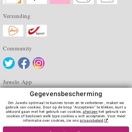
Verzending
Community
Juwelo App
Gegevensbescherming
Om Juwelo optimaal te kunnen tonen en te verbeteren , maken we
gebruik van cookies. Door op de knop "Accepteren" te klikken, kunt u
akkoord gaan met het gebruik van cookies,
afwijzen
het gebruik van
Algemene verkoopvoorwaarden
Privacybeleid
Cookies
cookies of beslissen welk type cookies u wilt accepteren. Voor meer
Colofon
Contact
Contract herroepen
informatie over cookies, zie ons
privacybeleid
.
Visit our stores in other countries: