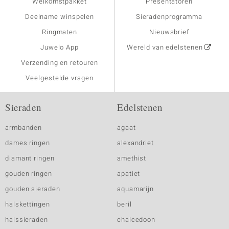
Welkomstpakket
Presentatoren
Deelname winspelen
Sieradenprogramma
Ringmaten
Nieuwsbrief
Juwelo App
Wereld van edelstenen
Verzending en retouren
Veelgestelde vragen
Sieraden
Edelstenen
armbanden
agaat
dames ringen
alexandriet
diamant ringen
amethist
gouden ringen
apatiet
gouden sieraden
aquamarijn
halskettingen
beril
halssieraden
chalcedoon