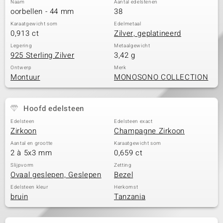
Naam
Aantal edelstenen
oorbellen - 44 mm
38
Karaatgewicht som
Edelmetaal
0,913 ct
Zilver, geplatineerd
Legering
Metaalgewicht
925 Sterling Zilver
3,42 g
Ontwerp
Merk
Montuur
MONOSONO COLLECTION
Hoofd edelsteen
Edelsteen
Edelsteen exact
Zirkoon
Champagne Zirkoon
Aantal en grootte
Karaatgewicht som
2 à 5x3 mm
0,659 ct
Slijpvorm
Zetting
Ovaal geslepen, Geslepen
Bezel
Edelsteen kleur
Herkomst
bruin
Tanzania