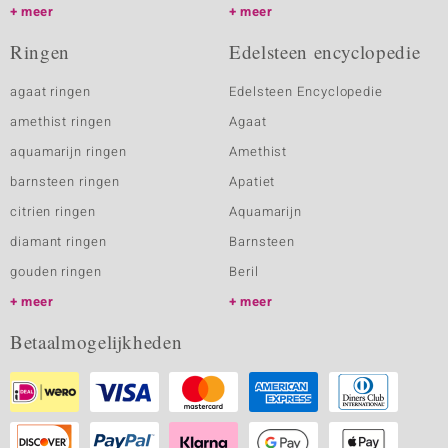
meer
meer
Ringen
Edelsteen encyclopedie
agaat ringen
Edelsteen Encyclopedie
amethist ringen
Agaat
aquamarijn ringen
Amethist
barnsteen ringen
Apatiet
citrien ringen
Aquamarijn
diamant ringen
Barnsteen
gouden ringen
Beril
meer
meer
Betaalmogelijkheden