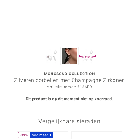
ana
Prince Designs
o
360°
Chic
d in Berlin
MONOSONO COLLECTION
Zilveren oorbellen met Champagne Zirkonen
insell
Artikelnummer: 6186FD
n Vogue
Dit product is op dit moment niet op voorraad.
e in Italy
Vergelijkbare sieraden
o Paraíso
izen
-39%
Nog maar 1