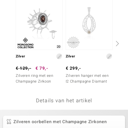
remonti
remonti
uwelo
 Gems
20
NO Collection
Zilver
Zilver
Zilver
va
€ 129,-
€ 79,-
€ 299,-
€ 149
Zilveren ring met een
Zilveren hanger met een
Zilver
Champagne Zirkoon
I2 Champagne Diamant
rhodol
Details van het artikel
Minerale
Zilveren oorbellen met Champagne Zirkonen