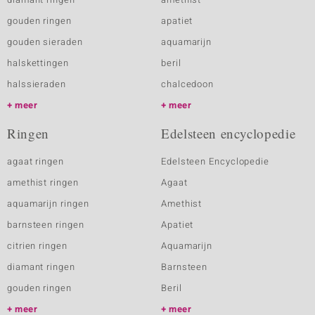
gouden ringen
apatiet
gouden sieraden
aquamarijn
halskettingen
beril
halssieraden
chalcedoon
meer
meer
Ringen
Edelsteen encyclopedie
agaat ringen
Edelsteen Encyclopedie
amethist ringen
Agaat
aquamarijn ringen
Amethist
barnsteen ringen
Apatiet
citrien ringen
Aquamarijn
diamant ringen
Barnsteen
gouden ringen
Beril
meer
meer