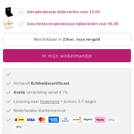
remonti
Sieradendoosje bijbestellen voor
€5,00
remonti
Geschenksieradendoosje bijbestellen voor
€6,00
uwelo
Beschikbaar in
Zilver, roze verguld
 Gems
In mijn winkelmandje
NO Collection
va
Inclusief
Echtheidscertificaat
Gratis
verzending vanaf € 79,-
Levering naar
Nederland
binnen 3-7 dagen
Nederlandse klantenservice
Minerale