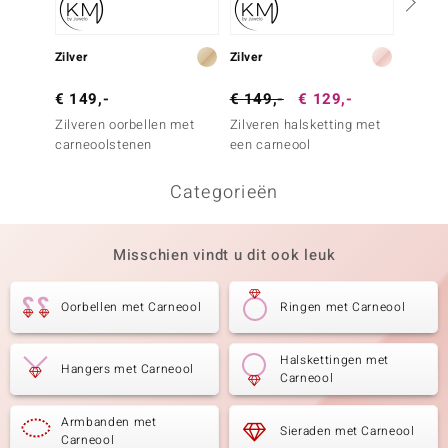
Zilver
Zilver
Zilver
€ 149,-
€ 149,-
€ 129,-
€ 149
Zilveren oorbellen met
Zilveren halsketting met
Zilvere
carneoolstenen
een carneool
carneo
Categorieën
Misschien vindt u dit ook leuk
Oorbellen met Carneool
Ringen met Carneool
Halskettingen met
Hangers met Carneool
Carneool
Armbanden met
Sieraden met Carneool
Carneool