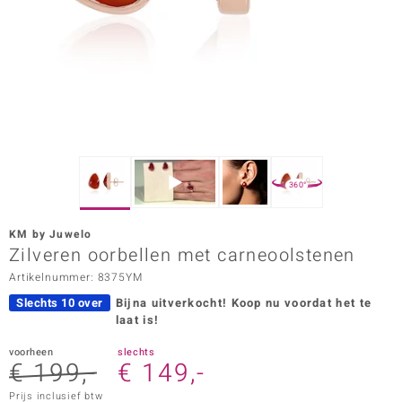
ana
Prince Designs
o
Chic
360°
d in Berlin
KM by Juwelo
insell
Zilveren oorbellen met carneoolstenen
Artikelnummer: 8375YM
n Vogue
Slechts 10 over
Bijna uitverkocht!
Koop nu voordat het te
e in Italy
laat is!
o Paraíso
voorheen
slechts
€ 199,-
€ 149,-
izen
Prijs inclusief btw