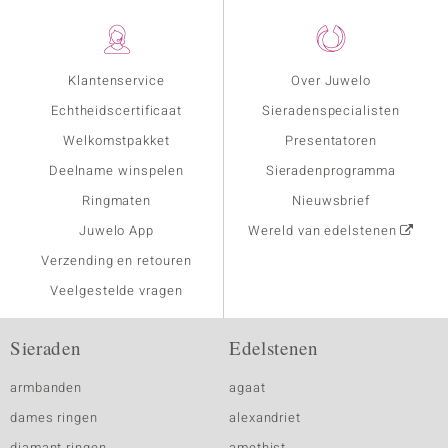
Klantenservice
Over Juwelo
Echtheidscertificaat
Sieradenspecialisten
Welkomstpakket
Presentatoren
Deelname winspelen
Sieradenprogramma
Ringmaten
Nieuwsbrief
Juwelo App
Wereld van edelstenen
Verzending en retouren
Veelgestelde vragen
Sieraden
Edelstenen
armbanden
agaat
dames ringen
alexandriet
diamant ringen
amethist