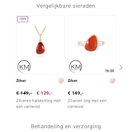
Vergelijkbare sieraden
-13%
16-20
Zilver
Zilver
Zilver
€ 149,-
€ 129,-
€ 149,-
€ 69,
Zilveren halsketting met
Zilveren ring met een
Zilver
een carneool
carneool
avondr
Behandeling en verzorging