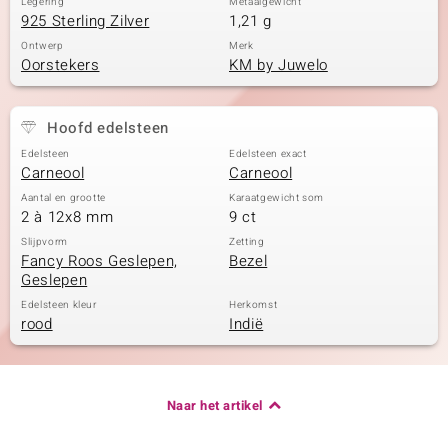
Legering
Metaalgewicht
925 Sterling Zilver
1,21 g
Ontwerp
Merk
Oorstekers
KM by Juwelo
Hoofd edelsteen
Edelsteen
Edelsteen exact
Carneool
Carneool
Aantal en grootte
Karaatgewicht som
2 à 12x8 mm
9 ct
Slijpvorm
Zetting
Fancy Roos Geslepen,
Bezel
Geslepen
Edelsteen kleur
Herkomst
rood
Indië
Naar het artikel