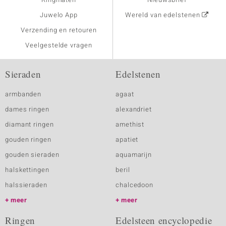
Juwelo App
Wereld van edelstenen
Verzending en retouren
Veelgestelde vragen
Sieraden
Edelstenen
armbanden
agaat
dames ringen
alexandriet
diamant ringen
amethist
gouden ringen
apatiet
gouden sieraden
aquamarijn
halskettingen
beril
halssieraden
chalcedoon
meer
meer
Ringen
Edelsteen encyclopedie