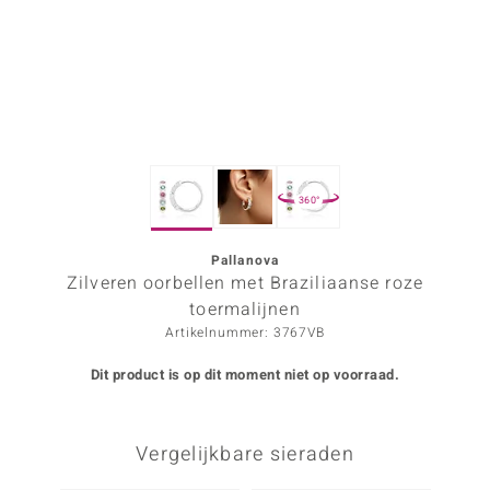
ana
Prince Designs
o
360°
Chic
d in Berlin
Pallanova
Zilveren oorbellen met Braziliaanse roze
insell
toermalijnen
Artikelnummer: 3767VB
n Vogue
Dit product is op dit moment niet op voorraad.
e in Italy
o Paraíso
Vergelijkbare sieraden
izen