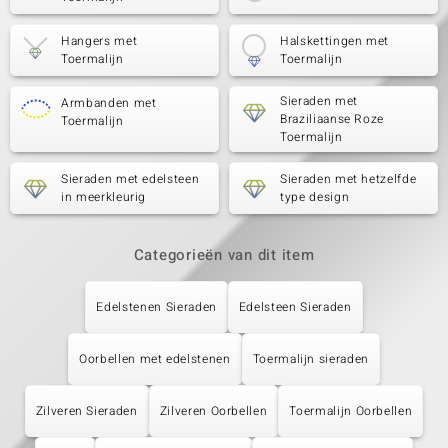
Hangers met
Halskettingen met
Toermalijn
Toermalijn
Sieraden met
Armbanden met
Braziliaanse Roze
Toermalijn
Toermalijn
Sieraden met edelsteen
Sieraden met hetzelfde
in meerkleurig
type design
Categorieën van dit item
Edelstenen Sieraden
Edelsteen Sieraden
Oorbellen met edelstenen
Toermalijn sieraden
Zilveren Sieraden
Zilveren Oorbellen
Toermalijn Oorbellen