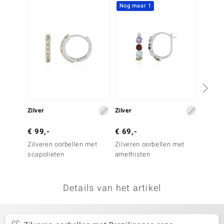
Nog maar 1
remonti
remonti
uwelo
 Gems
NO Collection
Zilver
Zilver
Zilver
va
€ 99,-
€ 69,-
€ 199
Zilveren oorbellen met
Zilveren oorbellen met
Zilvere
scapolieten
amethisten
Bruine
Details van het artikel
Minerale