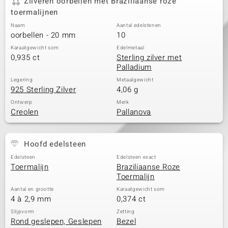
Zilveren oorbellen met Braziliaanse roze
toermalijnen
Naam
Aantal edelstenen
oorbellen - 20 mm
10
Karaatgewicht som
Edelmetaal
0,935 ct
Sterling zilver met
Palladium
Legering
Metaalgewicht
925 Sterling Zilver
4,06 g
Ontwerp
Merk
Creolen
Pallanova
Hoofd edelsteen
Edelsteen
Edelsteen exact
Toermalijn
Braziliaanse Roze
Toermalijn
Aantal en grootte
Karaatgewicht som
4 à 2,9 mm
0,374 ct
Slijpvorm
Zetting
Rond geslepen, Geslepen
Bezel