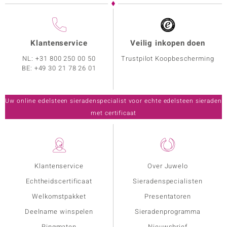
Klantenservice
Veilig inkopen doen
NL:
+31 800 250 00 50
Trustpilot Koopbescherming
BE:
+49 30 21 78 26 01
Uw online edelsteen sieradenspecialist voor echte edelsteen sieraden
met certificaat
Klantenservice
Over Juwelo
Echtheidscertificaat
Sieradenspecialisten
Welkomstpakket
Presentatoren
Deelname winspelen
Sieradenprogramma
Ringmaten
Nieuwsbrief