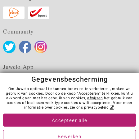
Community
Juwelo App
Gegevensbescherming
Om Juwelo optimaal te kunnen tonen en te verbeteren , maken we
gebruik van cookies. Door op de knop "Accepteren" te klikken, kunt u
akkoord gaan met het gebruik van cookies,
afwijzen
het gebruik van
Algemene verkoopvoorwaarden
Privacybeleid
Cookies
cookies of beslissen welk type cookies u wilt accepteren. Voor meer
Colofon
Contact
Contract herroepen
informatie over cookies, zie ons
privacybeleid
.
Visit our stores in other countries:
Accepteer alle
Bewerken