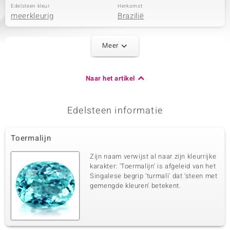
Edelsteen kleur
Herkomst
meerkleurig
Brazilië
Meer
Tweede edelsteen
Edelsteen exact
Aantal en grootte
Indigoliet
2 à 2,9 mm
Naar het artikel
Karaatgewicht som
Slijpvorm
0,187 ct
Rond geslepen
Zetting
Herkomst
Edelsteen informatie
Bezel
Brazilië
Toermalijn
Derde edelsteen
Zijn naam verwijst al naar zijn kleurrijke
Edelsteen exact
Aantal en grootte
karakter: 'Toermalijn' is afgeleid van het
Lagune Toermalijn
2 à 2,9 mm
Singalese begrip 'turmali' dat 'steen met
gemengde kleuren' betekent.
Karaatgewicht som
Slijpvorm
0,187 ct
Rond geslepen
Zetting
Herkomst
Bezel
Brazilië