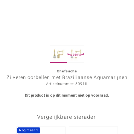
ana
Prince Designs
o
360°
Chic
d in Berlin
Chefsache
Zilveren oorbellen met Braziliaanse Aquamarijnen
insell
Artikelnummer: 8091IL
n Vogue
Dit product is op dit moment niet op voorraad.
e in Italy
Vergelijkbare sieraden
o Paraíso
izen
Nog maar 1
Nog m