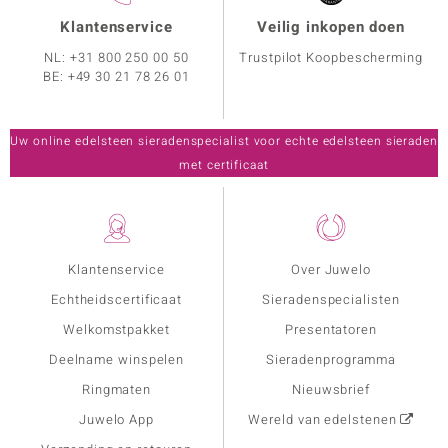
Klantenservice
Veilig inkopen doen
NL:
+31 800 250 00 50
Trustpilot Koopbescherming
BE:
+49 30 21 78 26 01
Uw online edelsteen sieradenspecialist voor echte edelsteen sieraden
met certificaat
Klantenservice
Over Juwelo
Echtheidscertificaat
Sieradenspecialisten
Welkomstpakket
Presentatoren
Deelname winspelen
Sieradenprogramma
Ringmaten
Nieuwsbrief
Juwelo App
Wereld van edelstenen