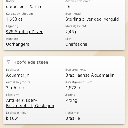
Naam
Aantal edelstenen
oorbellen - 20 mm
16
Karaatgewicht som
Edelmetaal
1,653 ct
Sterling zilver geel verguld
Legering
Metaalgewicht
925 Sterling Zilver
2,45 g
Ontwerp
Merk
Oorhangers
Chefsache
Hoofd edelsteen
Edelsteen
Edelsteen exact
Aquamarijn
Braziliaanse Aquamarijn
Aantal en grootte
Karaatgewicht som
2 à 6 mm
1,573 ct
Slijpvorm
Zetting
Antiker Kissen-
Prong
Brillantschliff, Geslepen
Edelsteen kleur
Herkomst
blauw
Brazilië