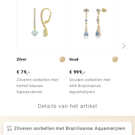
remonti
remonti
uwelo
 Gems
NO Collection
Zilver
Goud
Zilver
va
€ 79,-
€ 999,-
€ 129
Zilveren oorbellen met
Gouden oorbellen met
Zilver
hemel-blauwe
AAA Braziliaanse
hemel
topaasstenen
Aquamarijnen
topaas
Details van het artikel
Minerale
Zilveren oorbellen met Braziliaanse Aquamarijnen