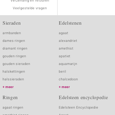
Verzending en retouren
Veelgestelde vragen
Sieraden
Edelstenen
armbanden
agaat
dames ringen
alexandriet
diamant ringen
amethist
gouden ringen
apatiet
gouden sieraden
aquamarijn
halskettingen
beril
halssieraden
chalcedoon
meer
meer
Ringen
Edelsteen encyclopedie
agaat ringen
Edelsteen Encyclopedie