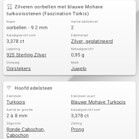
Zilveren oorbellen met blauwe Mohave
turkooisstenen (Faszination Türkis)
Naam
Aantal edelstenen
oorbellen - 9.2 mm
2
Karaatgewicht som
Edelmetaal
3,378 ct
Zilver, geplatineerd
Legering
Metaalgewicht
925 Sterling Zilver
0,95 g
Ontwerp
Merk
Oorstekers
Juwelo
Hoofd edelsteen
Edelsteen
Edelsteen exact
Turkoois
Blauwe Mohave Turkoois
Aantal en grootte
Karaatgewicht som
2 à 8 mm
3,378 ct
Slijpvorm
Zetting
Ronde Cabochon,
Prong
Cabochon