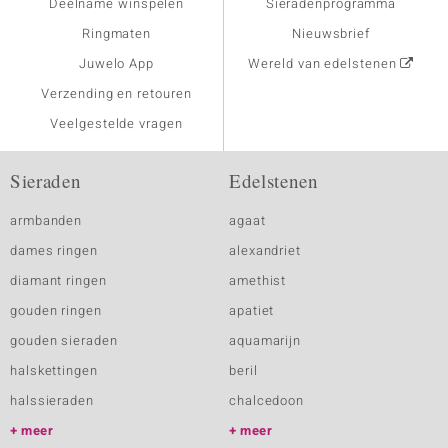
Deelname winspelen
Sieradenprogramma
Ringmaten
Nieuwsbrief
Juwelo App
Wereld van edelstenen
Verzending en retouren
Veelgestelde vragen
Sieraden
Edelstenen
armbanden
agaat
dames ringen
alexandriet
diamant ringen
amethist
gouden ringen
apatiet
gouden sieraden
aquamarijn
halskettingen
beril
halssieraden
chalcedoon
meer
meer