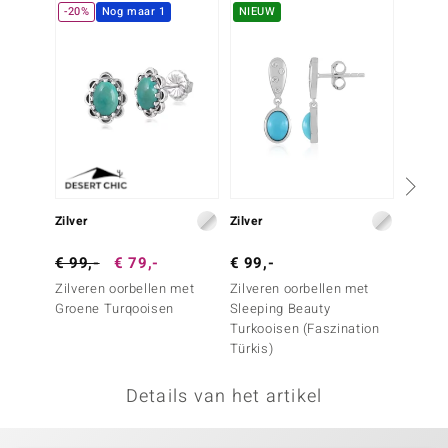
-20%
Nog maar 1
NIEUW
NIEU
remonti
remonti
uwelo
 Gems
NO Collection
Zilver
Zilver
Zilver
va
€ 99,-
€ 79,-
€ 99,-
€ 129
Zilveren oorbellen met
Zilveren oorbellen met
Zilver
Groene Turqooisen
Sleeping Beauty
Campit
Turkooisen (Faszination
(Faszin
Türkis)
Details van het artikel
Minerale