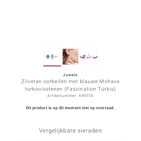
ana
Prince Designs
o
360°
Chic
d in Berlin
Juwelo
Zilveren oorbellen met blauwe Mohave
insell
turkooisstenen (Faszination Türkis)
Artikelnummer: 4490TA
n Vogue
Dit product is op dit moment niet op voorraad.
e in Italy
o Paraíso
Vergelijkbare sieraden
izen