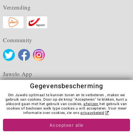
Verzending
Community
Juwelo App
Gegevensbescherming
Om Juwelo optimaal te kunnen tonen en te verbeteren , maken we
gebruik van cookies. Door op de knop "Accepteren" te klikken, kunt u
akkoord gaan met het gebruik van cookies,
afwijzen
het gebruik van
Algemene verkoopvoorwaarden
Privacybeleid
Cookies
cookies of beslissen welk type cookies u wilt accepteren. Voor meer
Colofon
Contact
Contract herroepen
informatie over cookies, zie ons
privacybeleid
.
Visit our stores in other countries:
Accepteer alle