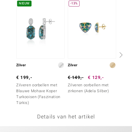
NIEUW
-13%
-13%
remonti
remonti
uwelo
 Gems
NO Collection
Zilver
Zilver
Zilver
va
€ 199,-
€ 149,-
€ 129,-
€ 79,
Zilveren oorbellen met
Zilveren oorbellen met
Zilver
Blauwe Mohave Koper
zirkonen (Adela Silber)
Malach
Turkooisen (Faszination
Türkis)
Details van het artikel
Minerale