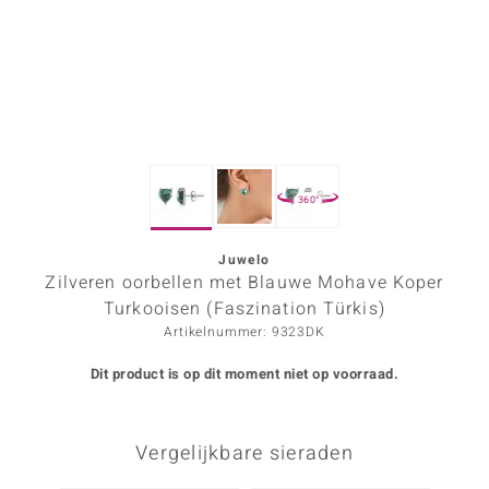
ana
Prince Designs
o
360°
Chic
d in Berlin
Juwelo
Zilveren oorbellen met Blauwe Mohave Koper
insell
Turkooisen (Faszination Türkis)
Artikelnummer: 9323DK
n Vogue
Dit product is op dit moment niet op voorraad.
e in Italy
o Paraíso
Vergelijkbare sieraden
izen