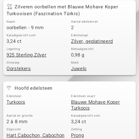
Zilveren oorbellen met Blauwe Mohave Koper
Turkooisen (Faszination Türkis)
Naam
Aantal edelstenen
oorbellen - 9 mm
2
Karaatgewicht som
Edelmetaal
3,24 ct
Zilver, geplatineerd
Legering
Metaalgewicht
925 Sterling Zilver
0,98 g
Ontwerp
Merk
Oorstekers
Juwelo
Hoofd edelsteen
Edelsteen
Edelsteen exact
Turkoois
Blauwe Mohave Koper
Turkoois
Aantal en grootte
Karaatgewicht som
2 à 8 mm
3,24 ct
Slijpvorm
Zetting
Hart Cabochon, Cabochon
Prong