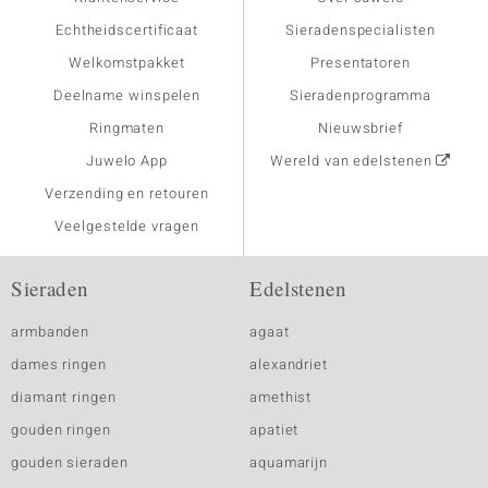
Echtheidscertificaat
Sieradenspecialisten
Welkomstpakket
Presentatoren
Deelname winspelen
Sieradenprogramma
Ringmaten
Nieuwsbrief
Juwelo App
Wereld van edelstenen
Verzending en retouren
Veelgestelde vragen
Sieraden
Edelstenen
armbanden
agaat
dames ringen
alexandriet
diamant ringen
amethist
gouden ringen
apatiet
gouden sieraden
aquamarijn