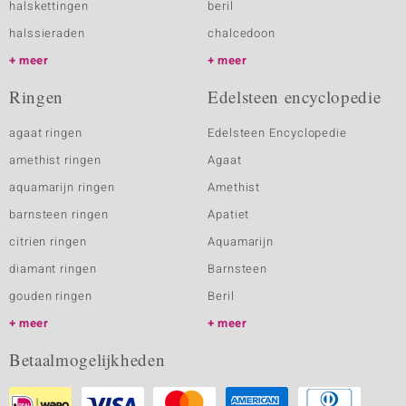
halskettingen
beril
halssieraden
chalcedoon
meer
meer
Ringen
Edelsteen encyclopedie
agaat ringen
Edelsteen Encyclopedie
amethist ringen
Agaat
aquamarijn ringen
Amethist
barnsteen ringen
Apatiet
citrien ringen
Aquamarijn
diamant ringen
Barnsteen
gouden ringen
Beril
meer
meer
Betaalmogelijkheden