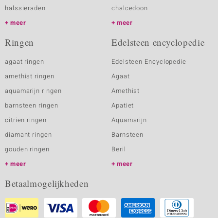
halssieraden
chalcedoon
meer
meer
Ringen
Edelsteen encyclopedie
agaat ringen
Edelsteen Encyclopedie
amethist ringen
Agaat
aquamarijn ringen
Amethist
barnsteen ringen
Apatiet
citrien ringen
Aquamarijn
diamant ringen
Barnsteen
gouden ringen
Beril
meer
meer
Betaalmogelijkheden