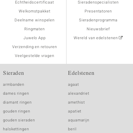
Echtheidscertificaat
Sieradenspecialisten
Welkomstpakket
Presentatoren
Deelname winspelen
Sieradenprogramma
Ringmaten
Nieuwsbrief
Juwelo App
Wereld van edelstenen
Verzending en retouren
Veelgestelde vragen
Sieraden
Edelstenen
armbanden
agaat
dames ringen
alexandriet
diamant ringen
amethist
gouden ringen
apatiet
gouden sieraden
aquamarijn
halskettingen
beril