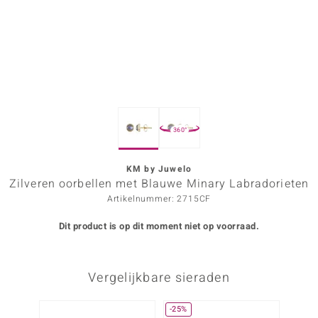
ana
Prince Designs
o
360°
Chic
d in Berlin
KM by Juwelo
Zilveren oorbellen met Blauwe Minary Labradorieten
insell
Artikelnummer: 2715CF
n Vogue
Dit product is op dit moment niet op voorraad.
e in Italy
Vergelijkbare sieraden
o Paraíso
izen
-25%
-23%