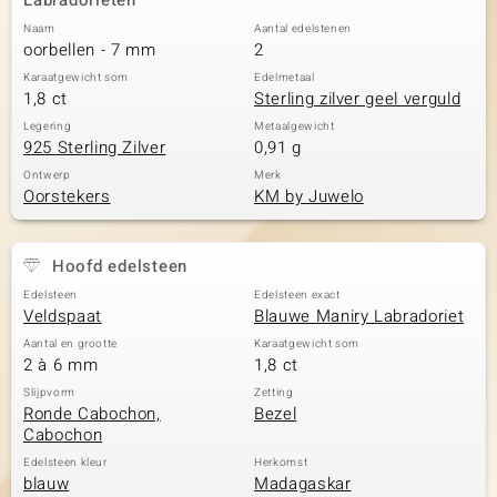
Labradorieten
Naam
Aantal edelstenen
oorbellen - 7 mm
2
Karaatgewicht som
Edelmetaal
1,8 ct
Sterling zilver geel verguld
Legering
Metaalgewicht
925 Sterling Zilver
0,91 g
Ontwerp
Merk
Oorstekers
KM by Juwelo
Hoofd edelsteen
Edelsteen
Edelsteen exact
Veldspaat
Blauwe Maniry Labradoriet
Aantal en grootte
Karaatgewicht som
2 à 6 mm
1,8 ct
Slijpvorm
Zetting
Ronde Cabochon,
Bezel
Cabochon
Edelsteen kleur
Herkomst
blauw
Madagaskar