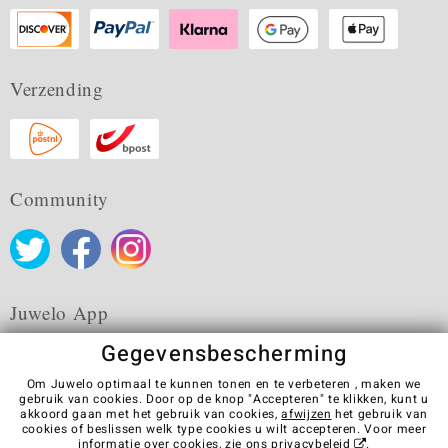
Verzending
Community
Juwelo App
Gegevensbescherming
Om Juwelo optimaal te kunnen tonen en te verbeteren , maken we
gebruik van cookies. Door op de knop "Accepteren" te klikken, kunt u
akkoord gaan met het gebruik van cookies,
afwijzen
het gebruik van
Algemene verkoopvoorwaarden
Privacybeleid
Cookies
cookies of beslissen welk type cookies u wilt accepteren. Voor meer
Colofon
Contact
Contract herroepen
informatie over cookies, zie ons
privacybeleid
.