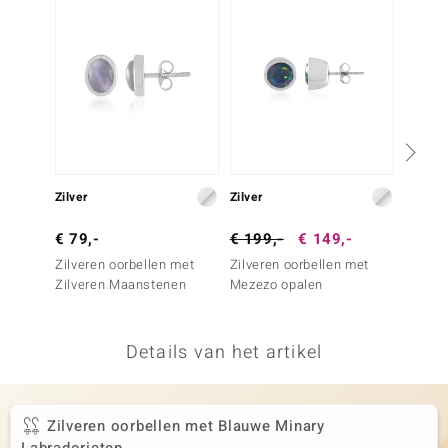
remonti
remonti
uwelo
 Gems
NO Collection
Zilver
Zilver
Zilver
va
€ 79,-
€ 199,-
€ 149,-
€ 129
Zilveren oorbellen met
Zilveren oorbellen met
Zilver
Zilveren Maanstenen
Mezezo opalen
Welo-o
Silber)
Details van het artikel
Minerale
Zilveren oorbellen met Blauwe Minary