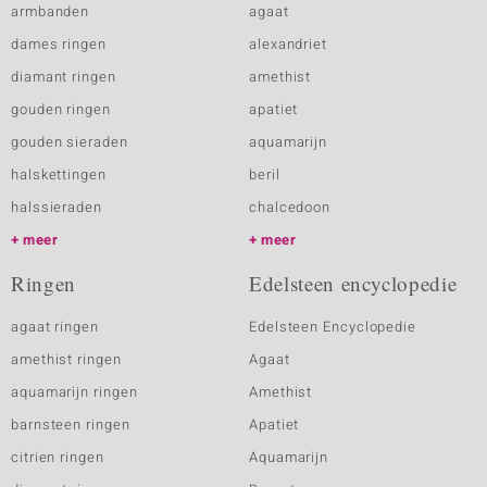
armbanden
agaat
dames ringen
alexandriet
diamant ringen
amethist
gouden ringen
apatiet
gouden sieraden
aquamarijn
halskettingen
beril
halssieraden
chalcedoon
meer
meer
Ringen
Edelsteen encyclopedie
agaat ringen
Edelsteen Encyclopedie
amethist ringen
Agaat
aquamarijn ringen
Amethist
barnsteen ringen
Apatiet
citrien ringen
Aquamarijn