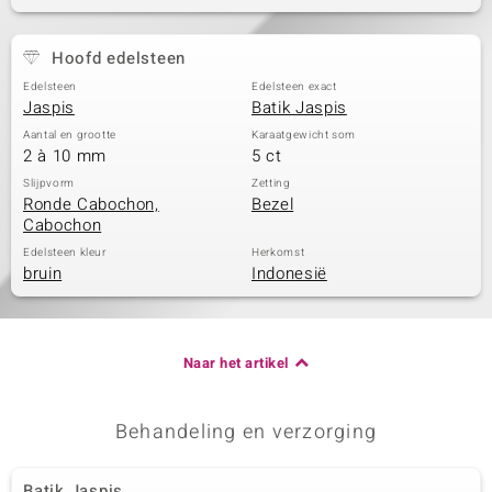
Hoofd edelsteen
Edelsteen
Edelsteen exact
Jaspis
Batik Jaspis
Aantal en grootte
Karaatgewicht som
2 à 10 mm
5 ct
Slijpvorm
Zetting
Ronde Cabochon,
Bezel
Cabochon
Edelsteen kleur
Herkomst
bruin
Indonesië
Naar het artikel
Behandeling en verzorging
Batik Jaspis