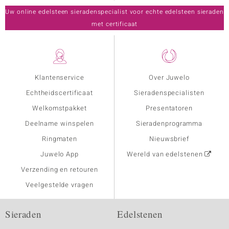
Uw online edelsteen sieradenspecialist voor echte edelsteen sieraden
met certificaat
Klantenservice
Over Juwelo
Echtheidscertificaat
Sieradenspecialisten
Welkomstpakket
Presentatoren
Deelname winspelen
Sieradenprogramma
Ringmaten
Nieuwsbrief
Juwelo App
Wereld van edelstenen
Verzending en retouren
Veelgestelde vragen
Sieraden
Edelstenen