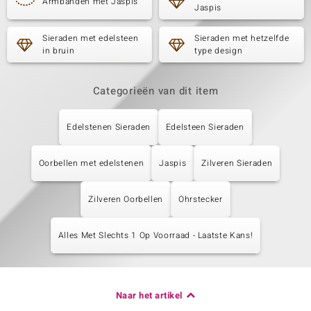
Armbanden met Jaspis
Jaspis
Sieraden met edelsteen
Sieraden met hetzelfde
in bruin
type design
Categorieën van dit item
Edelstenen Sieraden
Edelsteen Sieraden
Oorbellen met edelstenen
Jaspis
Zilveren Sieraden
Zilveren Oorbellen
Ohrstecker
Alles Met Slechts 1 Op Voorraad - Laatste Kans!
Naar het artikel