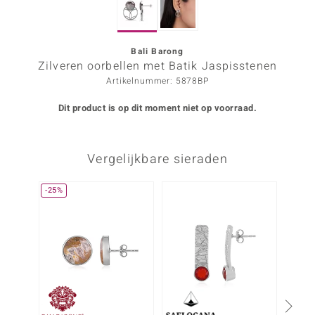
ana
Bali Barong
Zilveren oorbellen met Batik Jaspisstenen
Prince Designs
Artikelnummer: 5878BP
o
Dit product is op dit moment niet op voorraad.
Chic
Vergelijkbare sieraden
d in Berlin
insell
-25%
n Vogue
e in Italy
o Paraíso
izen