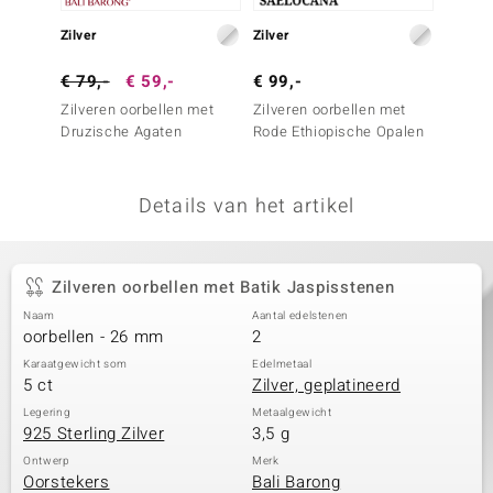
remonti
Zilver
Zilver
Zilver
remonti
€ 79,-
€ 59,-
€ 99,-
€ 179
Zilveren oorbellen met
Zilveren oorbellen met
Zilver
uwelo
Druzische Agaten
Rode Ethiopische Opalen
Charoi
 Gems
Details van het artikel
NO Collection
va
Zilveren oorbellen met Batik Jaspisstenen
Naam
Aantal edelstenen
oorbellen - 26 mm
2
Karaatgewicht som
Edelmetaal
5 ct
Zilver, geplatineerd
Legering
Metaalgewicht
925 Sterling Zilver
3,5 g
Minerale
Ontwerp
Merk
Oorstekers
Bali Barong