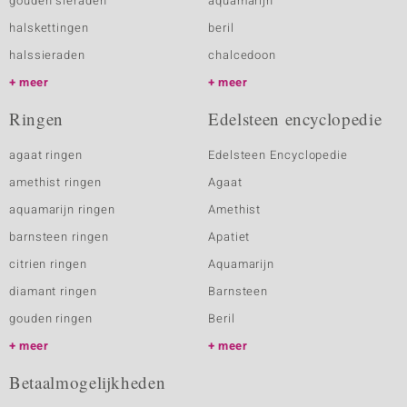
gouden sieraden
aquamarijn
halskettingen
beril
halssieraden
chalcedoon
meer
meer
Ringen
Edelsteen encyclopedie
agaat ringen
Edelsteen Encyclopedie
amethist ringen
Agaat
aquamarijn ringen
Amethist
barnsteen ringen
Apatiet
citrien ringen
Aquamarijn
diamant ringen
Barnsteen
gouden ringen
Beril
meer
meer
Betaalmogelijkheden