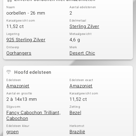
Naam
Aantal edelstenen
oorbellen - 26 mm
2
Karaatgewicht som
Edelmetaal
11,52 ct
Sterling Zilver
Legering
Metaalgewicht
925 Sterling Zilver
4,6 g
Ontwerp
Merk
Oorhangers
Desert Chic
Hoofd edelsteen
Edelsteen
Edelsteen exact
Amazoniet
Amazoniet
Aantal en grootte
Karaatgewicht som
2 à 14x13 mm
11,52 ct
Slijpvorm
Zetting
Fancy Cabochon Trilliant,
Bezel
Cabochon
Edelsteen kleur
Herkomst
groen
Brazilië