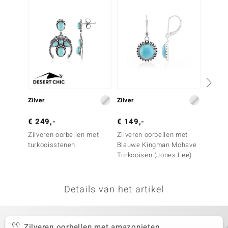
remonti
remonti
uwelo
 Gems
NO Collection
Zilver
Zilver
Zilver
va
€ 249,-
€ 149,-
€ 99,
Zilveren oorbellen met
Zilveren oorbellen met
Zilver
turkooisstenen
Blauwe Kingman Mohave
Groene
Turkooisen (Jones Lee)
Details van het artikel
Minerale
Zilveren oorbellen met amazonieten