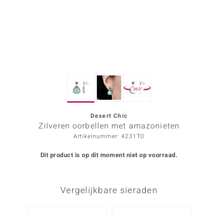
ana
Prince Designs
o
360°
Chic
d in Berlin
Desert Chic
Zilveren oorbellen met amazonieten
insell
Artikelnummer: 4231TO
n Vogue
Dit product is op dit moment niet op voorraad.
e in Italy
Vergelijkbare sieraden
o Paraíso
izen
-20%