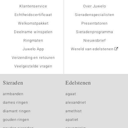
Klantenservice
Over Juwelo
Echtheidscertificaat
Sieradenspecialisten
Welkomstpakket
Presentatoren
Deelname winspelen
Sieradenprogramma
Ringmaten
Nieuwsbrief
Juwelo App
Wereld van edelstenen
Verzending en retouren
Veelgestelde vragen
Sieraden
Edelstenen
armbanden
agaat
dames ringen
alexandriet
diamant ringen
amethist
gouden ringen
apatiet