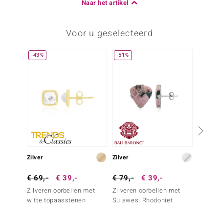
Naar het artikel
Voor u geselecteerd
-43%
-51%
Zilver
Zilver
Zilver
€ 69,-
€ 39,-
€ 79,-
€ 39,-
€ 29,
Zilveren oorbellen met
Zilveren oorbellen met
Zilver
witte topaasstenen
Sulawesi Rhodoniet
Zwarte