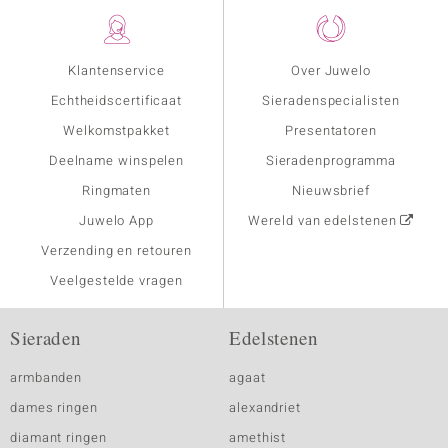
Klantenservice
Over Juwelo
Echtheidscertificaat
Sieradenspecialisten
Welkomstpakket
Presentatoren
Deelname winspelen
Sieradenprogramma
Ringmaten
Nieuwsbrief
Juwelo App
Wereld van edelstenen
Verzending en retouren
Veelgestelde vragen
Sieraden
Edelstenen
armbanden
agaat
dames ringen
alexandriet
diamant ringen
amethist