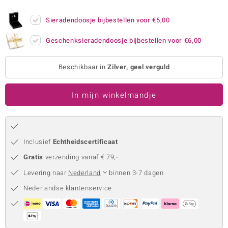
remonti
Sieradendoosje bijbestellen voor
€5,00
remonti
Geschenksieradendoosje bijbestellen voor
€6,00
uwelo
Beschikbaar in
Zilver, geel verguld
 Gems
In mijn winkelmandje
NO Collection
va
Inclusief
Echtheidscertificaat
Gratis
verzending vanaf € 79,-
Levering naar
Nederland
binnen 3-7 dagen
Nederlandse klantenservice
Minerale