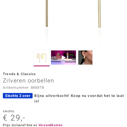
ana
Prince Designs
o
Chic
d in Berlin
Trends & Classics
insell
Zilveren oorbellen
Artikelnummer: 8888TB
n Vogue
Slechts 2 over
Bijna uitverkocht!
Koop nu voordat het te laat
e in Italy
is!
o Paraíso
slechts
€ 29,-
izen
Prijs inclusief btw ex
Verzendkosten