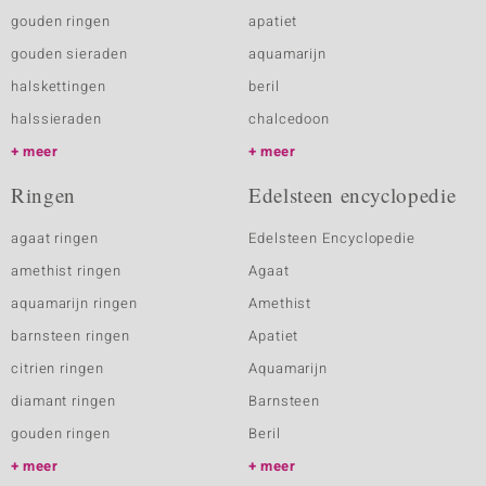
gouden ringen
apatiet
gouden sieraden
aquamarijn
halskettingen
beril
halssieraden
chalcedoon
meer
meer
Ringen
Edelsteen encyclopedie
agaat ringen
Edelsteen Encyclopedie
amethist ringen
Agaat
aquamarijn ringen
Amethist
barnsteen ringen
Apatiet
citrien ringen
Aquamarijn
diamant ringen
Barnsteen
gouden ringen
Beril
meer
meer