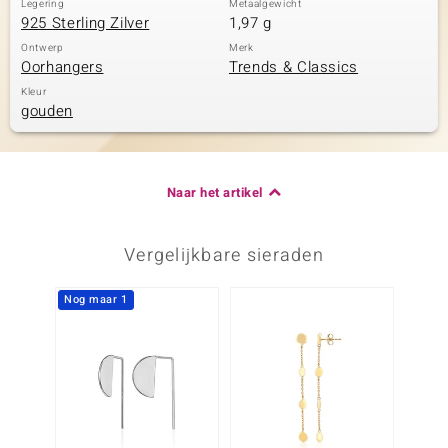
Legering
Metaalgewicht
925 Sterling Zilver
1,97 g
Ontwerp
Merk
Oorhangers
Trends & Classics
Kleur
gouden
Naar het artikel
Vergelijkbare sieraden
Nog maar 1