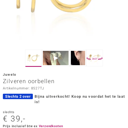
ana
Prince Designs
o
Chic
360°
d in Berlin
Juwelo
insell
Zilveren oorbellen
Artikelnummer: 8527TJ
n Vogue
Slechts 2 over
Bijna uitverkocht!
Koop nu voordat het te laat
e in Italy
is!
o Paraíso
slechts
€ 39,-
izen
Prijs inclusief btw ex
Verzendkosten