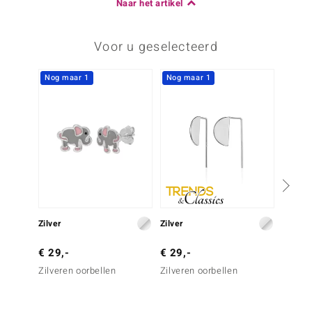
Naar het artikel
Voor u geselecteerd
Nog maar 1
Nog maar 1
Zilver
Zilver
Zilver
€ 29,-
€ 29,-
€ 29,
Zilveren oorbellen
Zilveren oorbellen
Zilvere