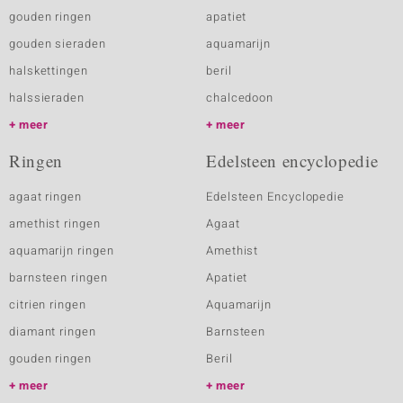
gouden ringen
apatiet
gouden sieraden
aquamarijn
halskettingen
beril
halssieraden
chalcedoon
meer
meer
Ringen
Edelsteen encyclopedie
agaat ringen
Edelsteen Encyclopedie
amethist ringen
Agaat
aquamarijn ringen
Amethist
barnsteen ringen
Apatiet
citrien ringen
Aquamarijn
diamant ringen
Barnsteen
gouden ringen
Beril
meer
meer