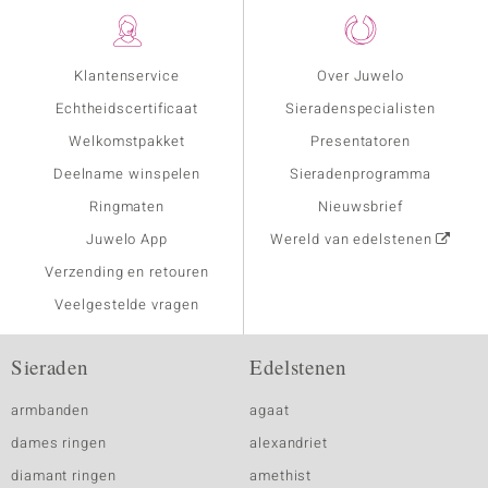
Klantenservice
Over Juwelo
Echtheidscertificaat
Sieradenspecialisten
Welkomstpakket
Presentatoren
Deelname winspelen
Sieradenprogramma
Ringmaten
Nieuwsbrief
Juwelo App
Wereld van edelstenen
Verzending en retouren
Veelgestelde vragen
Sieraden
Edelstenen
armbanden
agaat
dames ringen
alexandriet
diamant ringen
amethist