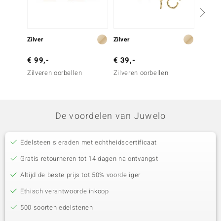
Zilver
Zilver
Zilver
€ 99,-
€ 39,-
€ 149
Zilveren oorbellen
Zilveren oorbellen
Zilvere
Blauw
De voordelen van Juwelo
Edelsteen sieraden met echtheidscertificaat
Gratis retourneren tot 14 dagen na ontvangst
Altijd de beste prijs tot 50% voordeliger
Ethisch verantwoorde inkoop
500 soorten edelstenen