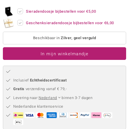
remonti
Sieradendoosje bijbestellen voor
€5,00
remonti
Geschenksieradendoosje bijbestellen voor
€6,00
uwelo
Beschikbaar in
Zilver, geel verguld
 Gems
In mijn winkelmandje
NO Collection
va
Inclusief
Echtheidscertificaat
Gratis
verzending vanaf € 79,-
Levering naar
Nederland
binnen 3-7 dagen
Nederlandse klantenservice
Minerale