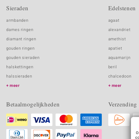
Sieraden
Edelstenen
armbanden
agaat
dames ringen
alexandriet
diamant ringen
amethist
gouden ringen
apatiet
gouden sieraden
aquamarijn
halskettingen
beril
halssieraden
chalcedoon
meer
meer
Betaalmogelijkheden
Verzending
O
c