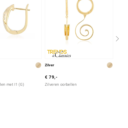
Zilver
Goud
€ 79,-
€ 1.2
len met I1 (G)
Zilveren oorbellen
Gouden
(G)