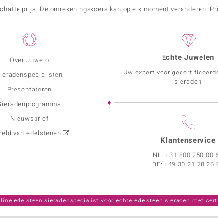
schatte prijs. De omrekeningskoers kan op elk moment veranderen. Pri
Echte Juwelen
Over Juwelo
Uw expert voor gecertificeerd
ieradenspecialisten
sieraden
Presentatoren
Sieradenprogramma
Nieuwsbrief
eld van edelstenen
Klantenservice
NL:
+31 800 250 00 
BE:
+49 30 21 78 26 
line edelsteen sieradenspecialist voor echte edelsteen sieraden met certi