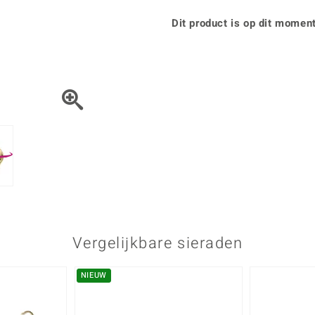
Parel
Kwarts
♦ Zilveren ringen
Vitale Minerale
Topaas
Turkoo
Dit product is op dit moment
♦ Zilveren oorbellen
♦ Zilveren hangers
♦ Zilveren armbanden
♦ Zilveren kettingen
Blauw
Groen
Platina sieraden
Vergelijkbare sieraden
NIEUW