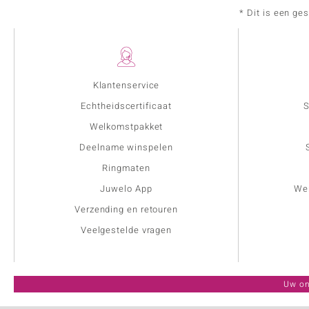
* Dit is een ge
Klantenservice
Echtheidscertificaat
S
Welkomstpakket
Deelname winspelen
Ringmaten
Juwelo App
Wer
Verzending en retouren
Veelgestelde vragen
Uw on