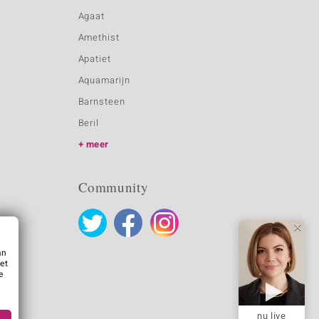
Agaat
Amethist
Apatiet
Aquamarijn
Barnsteen
Beril
meer
Community
an
et
e
nu live