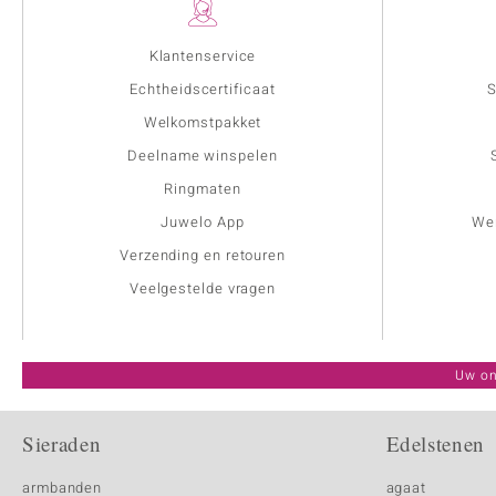
Klantenservice
Echtheidscertificaat
S
Welkomstpakket
Deelname winspelen
Ringmaten
Juwelo App
Wer
Verzending en retouren
Veelgestelde vragen
Uw on
Sieraden
Edelstenen
armbanden
agaat