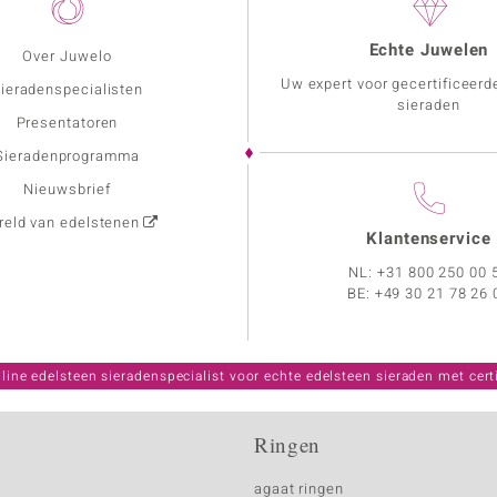
Echte Juwelen
Over Juwelo
Uw expert voor gecertificeerd
ieradenspecialisten
sieraden
Presentatoren
Sieradenprogramma
Nieuwsbrief
eld van edelstenen
Klantenservice
NL:
+31 800 250 00 
BE:
+49 30 21 78 26 
line edelsteen sieradenspecialist voor echte edelsteen sieraden met certi
Ringen
agaat ringen