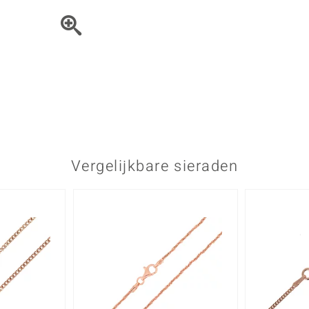
Parel
Kwarts
♦ Zilveren ringen
Vitale Minerale
Topaas
Turkoo
♦ Zilveren oorbellen
♦ Zilveren hangers
♦ Zilveren armbanden
♦ Zilveren kettingen
Blauw
Groen
Platina sieraden
Vergelijkbare sieraden