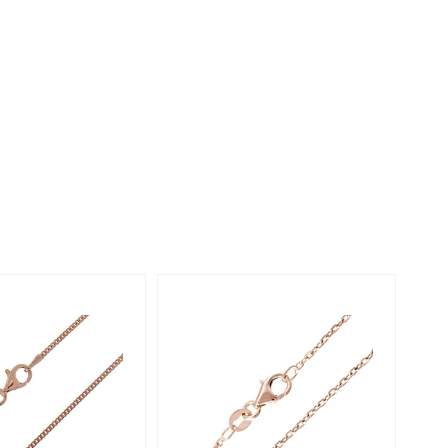
Rhodoliet
Sieraden in varianten
is
Toermalijn
Ringmaten
Geel