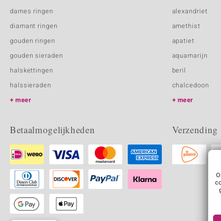
dames ringen
alexandriet
diamant ringen
amethist
gouden ringen
apatiet
gouden sieraden
aquamarijn
halskettingen
beril
halssieraden
chalcedoon
meer
meer
Betaalmogelijkheden
Verzending
O
c