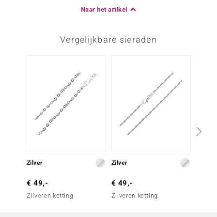
Naar het artikel
Vergelijkbare sieraden
-13%
Zilver
Zilver
Zilver
€ 49,-
€ 49,-
€ 79,
Zilveren ketting
Zilveren ketting
Zilvere