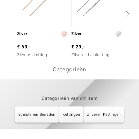
Zilver
Zilver
Zilver
€ 69,-
€ 29,-
€ 69,
Zilveren ketting
Zilveren halsketting
Zilvere
Categorieën
Categorieën van dit item
Edelstenen Sieraden
Kettingen
Zilveren Kettingen