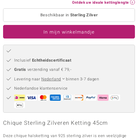
Ontdek uw ideale kettinglengte
remonti
Beschikbaar in
Sterling Zilver
remonti
In mijn winkelmandje
uwelo
 Gems
NO Collection
Inclusief
Echtheidscertificaat
Gratis
verzending vanaf € 79,-
va
Levering naar
Nederland
binnen 3-7 dagen
Nederlandse klantenservice
Minerale
Chique Sterling Zilveren Ketting 45cm
Deze chique halsketting van 925 sterling zilver is een veelzijdige