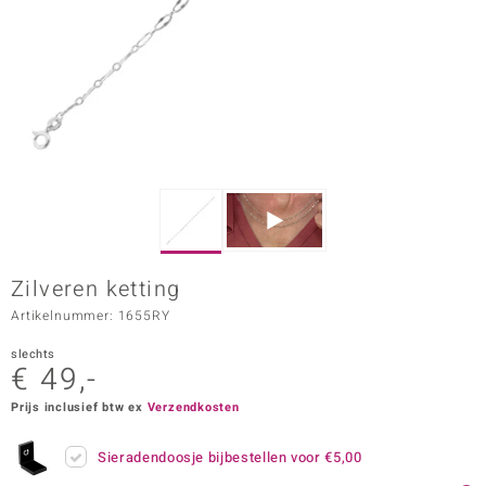
ana
Prince Designs
o
Chic
d in Berlin
Zilveren ketting
insell
Artikelnummer: 1655RY
n Vogue
slechts
€ 49,-
e in Italy
Prijs inclusief btw ex
Verzendkosten
o Paraíso
Sieradendoosje bijbestellen voor
€5,00
izen