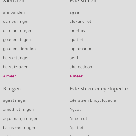
Sieraden
Edelstenen
armbanden
agaat
dames ringen
alexandriet
diamant ringen
amethist
gouden ringen
apatiet
gouden sieraden
aquamarijn
halskettingen
beril
halssieraden
chalcedoon
meer
meer
Ringen
Edelsteen encyclopedie
agaat ringen
Edelsteen Encyclopedie
amethist ringen
Agaat
aquamarijn ringen
Amethist
barnsteen ringen
Apatiet