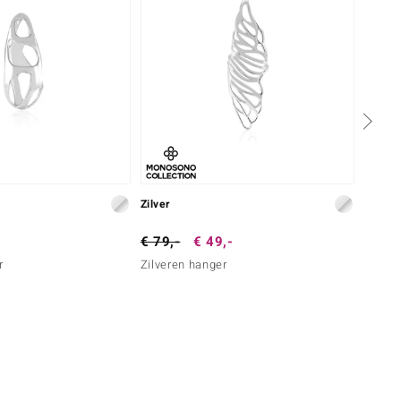
Zilver
Zilver
€ 79,-
€ 49,-
€ 299
r
Zilveren hanger
Zilver