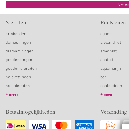
Uw on
Sieraden
Edelstenen
armbanden
agaat
dames ringen
alexandriet
diamant ringen
amethist
gouden ringen
apatiet
gouden sieraden
aquamarijn
halskettingen
beril
halssieraden
chalcedoon
meer
meer
Betaalmogelijkheden
Verzending