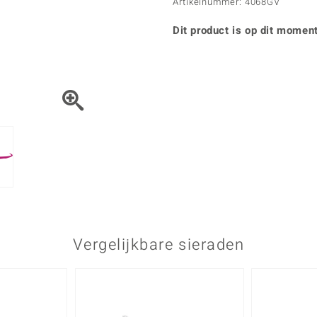
Parel
Kwarts
Artikelnummer: 4068GV
♦ Zilveren ringen
Vitale Minerale
Topaas
Turkoo
♦ Zilveren oorbellen
Dit product is op dit moment
♦ Zilveren hangers
♦ Zilveren armbanden
♦ Zilveren kettingen
Blauw
Groen
Platina sieraden
Vergelijkbare sieraden