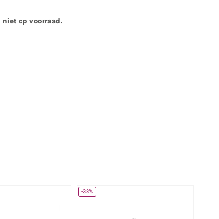
Rhodoliet
Sieraden in varianten
is
Toermalijn
Ringmaten
 niet op voorraad.
Geel
-38%