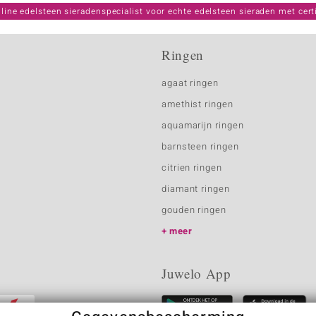
line edelsteen sieradenspecialist voor echte edelsteen sieraden met certi
Ringen
agaat ringen
amethist ringen
aquamarijn ringen
barnsteen ringen
citrien ringen
diamant ringen
gouden ringen
meer
Juwelo App