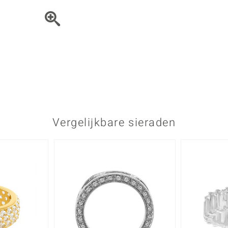
Parel
Kwarts
♦ Zilveren ringen
Vitale Minerale
Topaas
Turkoo
♦ Zilveren oorbellen
♦ Zilveren hangers
♦ Zilveren armbanden
♦ Zilveren kettingen
Blauw
Groen
Platina sieraden
Vergelijkbare sieraden