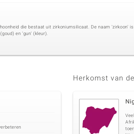
choonheid die bestaat uit zirkoniumsilicaat. De naam 'zirkoon' i
 (goud) en 'gun' (kleur).
Herkomst van de
Ni
Vee
Afri
verbeteren
toer