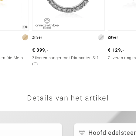
18
Zilver
Zilver
€ 399,-
€ 129,-
onen (de Melo
Zilveren hanger met Diamanten SI1
Zilveren ring 
(G)
Details van het artikel
Hoofd edelstee