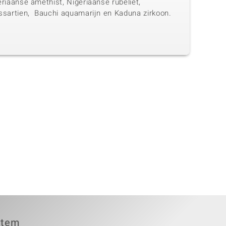
riaanse amethist, Nigeriaanse rubeliet,
ssartien, Bauchi aquamarijn en Kaduna zirkoon.
item