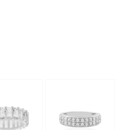
Rhodoliet
Sieraden in varianten
is
Toermalijn
Ringmaten
Geel