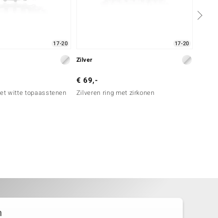
17-20
17-20
Zilver
Zilver
€ 69,-
€ 99,
met witte topaasstenen
Zilveren ring met zirkonen
Zilver
n