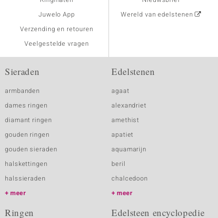
Juwelo App
Wereld van edelstenen
Verzending en retouren
Veelgestelde vragen
Sieraden
Edelstenen
armbanden
agaat
dames ringen
alexandriet
diamant ringen
amethist
gouden ringen
apatiet
gouden sieraden
aquamarijn
halskettingen
beril
halssieraden
chalcedoon
meer
meer
Ringen
Edelsteen encyclopedie