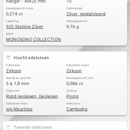
hanger - 49x25 mm
15
Karaatgewicht som
Edelmetaal
0,274 ct
Zilver, geplatineerd
Legering
Metaalgewicht
925 Sterling Zilver
9,76 g
Merk
MONOSONO COLLECTION
Hoofd edelsteen
Edelsteen
Edelsteen exact
Zirkoon
Zirkoon
Aantal en grootte
Karaatgewicht som
3 à 1,8 mm
0,086 ct
Slijpvorm
Zetting
Rond geslepen, Geslepen
Prong
Edelsteen kleur
Herkomst
wit/kleurloos
Cambodja
Tweede edelsteen