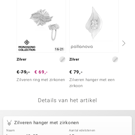
remonti
remonti
uwelo
 Gems
16-21
NO Collection
Zilver
Zilver
Zilver
va
€ 79,-
€ 69,-
€ 79,-
€ 99,
Zilveren ring met zirkonen
Zilveren hanger met een
Zilvere
zirkoon
(de Me
Details van het artikel
Minerale
Zilveren hanger met zirkonen
Naam
Aantal edelstenen