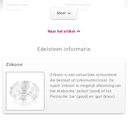
Edelsteen exact
Aantal en grootte
Zirkoon
1 à 1,7 mm
Meer
Karaatgewicht som
Slijpvorm
0,032 ct
Rond geslepen
Zetting
Herkomst
Naar het artikel
Prong
Cambodja
Edelsteen informatie
Derde edelsteen
Edelsteen exact
Aantal en grootte
Zirkoon
Zirkoon
3 à 1,4 mm
Karaatgewicht som
Slijpvorm
Zirkoon is een natuurlijke schoonheid
0,05 ct
Rond geslepen
die bestaat uit zirkoniumsilicaat. De
naam 'zirkoon' is mogelijk afkomstig van
Zetting
Herkomst
Prong
het Arabische 'zarkun' (rood) of het
Cambodja
Perzische 'zar' (goud) en 'gun' (kleur).
Vierde edelsteen
Edelsteen exact
Aantal en grootte
Zirkoon
8 à 1,2 mm