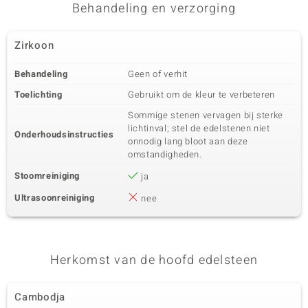
Karaatgewicht som
Slijpvorm
Behandeling en verzorging
0,106 ct
Rond geslepen
Zetting
Herkomst
Zirkoon
Prong
Cambodja
Behandeling
Geen of verhit
Toelichting
Gebruikt om de kleur te verbeteren
Sommige stenen vervagen bij sterke
lichtinval; stel de edelstenen niet
Onderhoudsinstructies
onnodig lang bloot aan deze
omstandigheden.
Stoomreiniging
ja
Ultrasoonreiniging
nee
Herkomst van de hoofd edelsteen
Cambodja