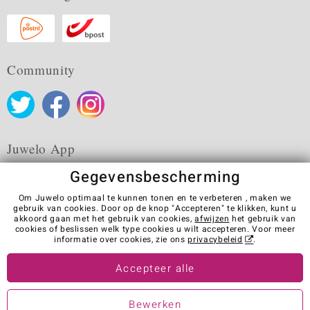
Community
Juwelo App
Gegevensbescherming
Om Juwelo optimaal te kunnen tonen en te verbeteren , maken we
gebruik van cookies. Door op de knop "Accepteren" te klikken, kunt u
akkoord gaan met het gebruik van cookies,
afwijzen
het gebruik van
Algemene verkoopvoorwaarden
Privacybeleid
Cookies
cookies of beslissen welk type cookies u wilt accepteren. Voor meer
Colofon
Contact
Contract herroepen
informatie over cookies, zie ons
privacybeleid
.
Visit our stores in other countries:
Accepteer alle
Bewerken