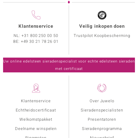
Klantenservice
Veilig inkopen doen
NL:
+31 800 250 00 50
Trustpilot Koopbescherming
BE:
+49 30 21 78 26 01
Uw online edelsteen sieradenspecialist voor echte edelsteen sieraden
met certificaat
Klantenservice
Over Juwelo
Echtheidscertificaat
Sieradenspecialisten
Welkomstpakket
Presentatoren
Deelname winspelen
Sieradenprogramma
Ringmaten
Nieuwsbrief