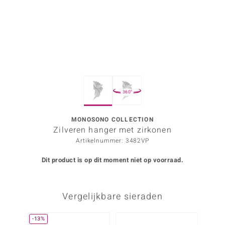
ana
Prince Designs
o
360°
Chic
d in Berlin
MONOSONO COLLECTION
Zilveren hanger met zirkonen
insell
Artikelnummer: 3482VP
n Vogue
Dit product is op dit moment niet op voorraad.
e in Italy
Vergelijkbare sieraden
o Paraíso
izen
-13%