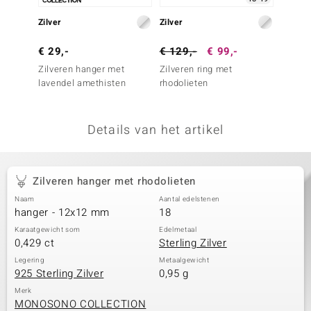
remonti
Zilver
Zilver
Zilver
remonti
€ 29,-
€ 129,-
€ 99,-
€ 29,
Zilveren hanger met
Zilveren ring met
Zilver
uwelo
lavendel amethisten
rhodolieten
Zambia
 Gems
Details van het artikel
NO Collection
va
Zilveren hanger met rhodolieten
Naam
Aantal edelstenen
hanger - 12x12 mm
18
Karaatgewicht som
Edelmetaal
0,429 ct
Sterling Zilver
Legering
Metaalgewicht
925 Sterling Zilver
0,95 g
Minerale
Merk
MONOSONO COLLECTION