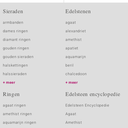
Sieraden
Edelstenen
armbanden
agaat
dames ringen
alexandriet
diamant ringen
amethist
gouden ringen
apatiet
gouden sieraden
aquamarijn
halskettingen
beril
halssieraden
chalcedoon
meer
meer
Ringen
Edelsteen encyclopedie
agaat ringen
Edelsteen Encyclopedie
amethist ringen
Agaat
aquamarijn ringen
Amethist