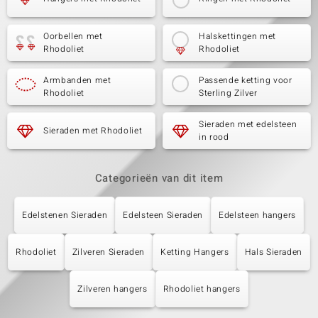
Oorbellen met
Halskettingen met
Rhodoliet
Rhodoliet
Armbanden met
Passende ketting voor
Rhodoliet
Sterling Zilver
Sieraden met edelsteen
Sieraden met Rhodoliet
in rood
Categorieën van dit item
Edelstenen Sieraden
Edelsteen Sieraden
Edelsteen hangers
Rhodoliet
Zilveren Sieraden
Ketting Hangers
Hals Sieraden
Zilveren hangers
Rhodoliet hangers