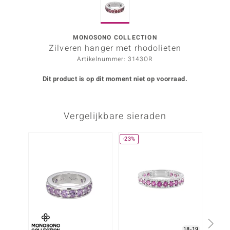
ana
MONOSONO COLLECTION
Zilveren hanger met rhodolieten
Prince Designs
Artikelnummer: 3143OR
o
Dit product is op dit moment niet op voorraad.
Chic
Vergelijkbare sieraden
d in Berlin
insell
-23%
n Vogue
e in Italy
o Paraíso
izen
18-19