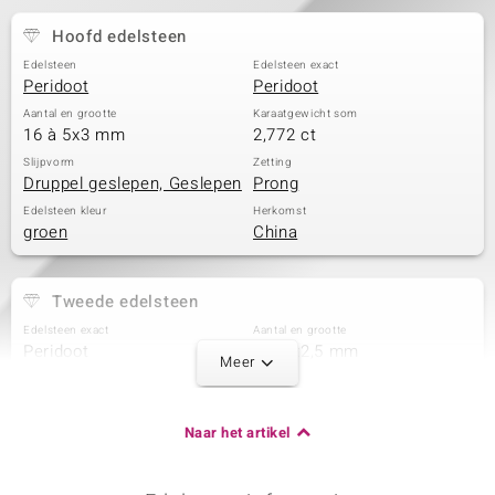
Hoofd edelsteen
Edelsteen
Edelsteen exact
Peridoot
Peridoot
Aantal en grootte
Karaatgewicht som
16 à 5x3 mm
2,772 ct
Slijpvorm
Zetting
Druppel geslepen, Geslepen
Prong
Edelsteen kleur
Herkomst
groen
China
Tweede edelsteen
Edelsteen exact
Aantal en grootte
Peridoot
8 à 5x2,5 mm
Meer
Karaatgewicht som
Slijpvorm
1,152 ct
Markies geslepen
Zetting
Herkomst
Naar het artikel
Prong
China