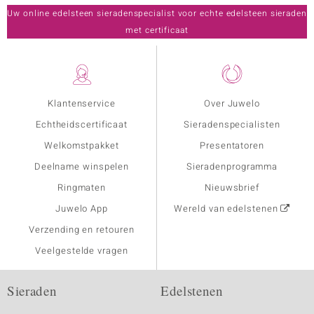
Uw online edelsteen sieradenspecialist voor echte edelsteen sieraden
met certificaat
Klantenservice
Over Juwelo
Echtheidscertificaat
Sieradenspecialisten
Welkomstpakket
Presentatoren
Deelname winspelen
Sieradenprogramma
Ringmaten
Nieuwsbrief
Juwelo App
Wereld van edelstenen
Verzending en retouren
Veelgestelde vragen
Sieraden
Edelstenen