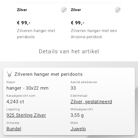
remonti
Zilver
Zilver
Zilver
remonti
€ 99,-
€ 99,-
€ 149
Zilveren hanger met
Zilveren hanger met een
Zilver
uwelo
peridoots
Arizona-peridoot
AAA Ke
 Gems
Details van het artikel
NO Collection
va
Zilveren hanger met peridoots
Naam
Aantal edelstenen
hanger - 30x22 mm
33
Karaatgewicht som
Edelmetaal
4,243 ct
Zilver, geplatineerd
Legering
Metaalgewicht
925 Sterling Zilver
3,55 g
Minerale
Ontwerp
Merk
Bundel
Juwelo