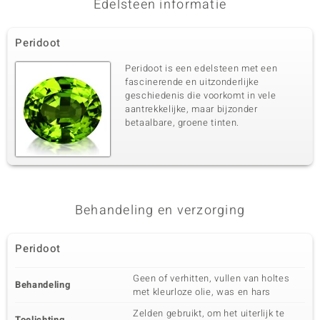
Edelsteen informatie
Derde edelsteen
Edelsteen exact
Aantal en grootte
Peridoot
Peridoot
9 à 2 mm
Karaatgewicht som
Slijpvorm
Peridoot is een edelsteen met een
0,319 ct
Rond geslepen
fascinerende en uitzonderlijke
geschiedenis die voorkomt in vele
Zetting
Herkomst
Prong
aantrekkelijke, maar bijzonder
China
betaalbare, groene tinten.
Behandeling en verzorging
Peridoot
Geen of verhitten, vullen van holtes
Behandeling
met kleurloze olie, was en hars
Zelden gebruikt, om het uiterlijk te
Toelichting