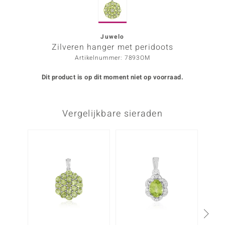
ana
Juwelo
Zilveren hanger met peridoots
Prince Designs
Artikelnummer: 7893OM
o
Dit product is op dit moment niet op voorraad.
Chic
Vergelijkbare sieraden
d in Berlin
insell
n Vogue
e in Italy
o Paraíso
izen