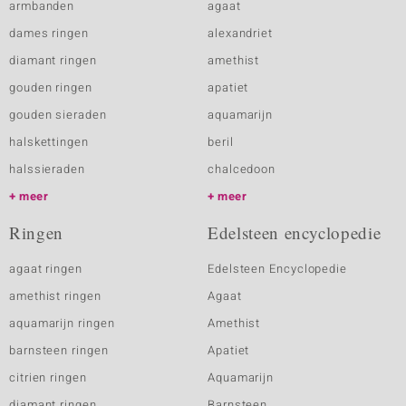
armbanden
agaat
dames ringen
alexandriet
diamant ringen
amethist
gouden ringen
apatiet
gouden sieraden
aquamarijn
halskettingen
beril
halssieraden
chalcedoon
meer
meer
Ringen
Edelsteen encyclopedie
agaat ringen
Edelsteen Encyclopedie
amethist ringen
Agaat
aquamarijn ringen
Amethist
barnsteen ringen
Apatiet
citrien ringen
Aquamarijn
diamant ringen
Barnsteen