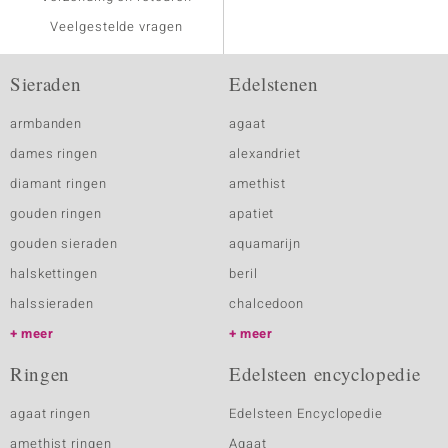
Veelgestelde vragen
Sieraden
Edelstenen
armbanden
agaat
dames ringen
alexandriet
diamant ringen
amethist
gouden ringen
apatiet
gouden sieraden
aquamarijn
halskettingen
beril
halssieraden
chalcedoon
meer
meer
Ringen
Edelsteen encyclopedie
agaat ringen
Edelsteen Encyclopedie
amethist ringen
Agaat