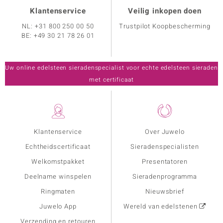
Klantenservice
Veilig inkopen doen
NL:
+31 800 250 00 50
Trustpilot Koopbescherming
BE:
+49 30 21 78 26 01
Uw online edelsteen sieradenspecialist voor echte edelsteen sieraden
met certificaat
Klantenservice
Over Juwelo
Echtheidscertificaat
Sieradenspecialisten
Welkomstpakket
Presentatoren
Deelname winspelen
Sieradenprogramma
Ringmaten
Nieuwsbrief
Juwelo App
Wereld van edelstenen
Verzending en retouren