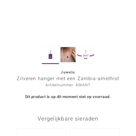
ana
Prince Designs
o
360°
Chic
d in Berlin
Juwelo
Zilveren hanger met een Zambia-amethist
insell
Artikelnummer: 4066NT
n Vogue
Dit product is op dit moment niet op voorraad.
e in Italy
Vergelijkbare sieraden
o Paraíso
izen