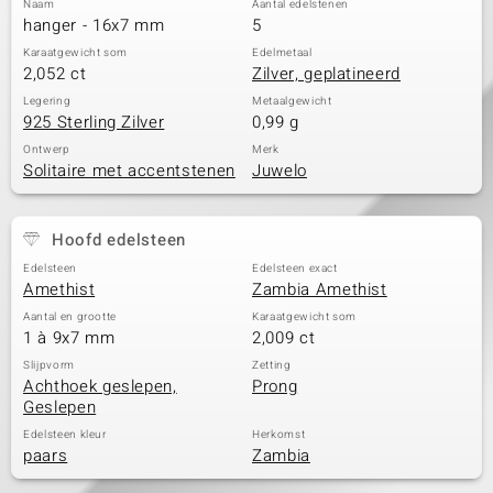
Naam
Aantal edelstenen
hanger - 16x7 mm
5
Karaatgewicht som
Edelmetaal
2,052 ct
Zilver, geplatineerd
Legering
Metaalgewicht
925 Sterling Zilver
0,99 g
Ontwerp
Merk
Solitaire met accentstenen
Juwelo
Hoofd edelsteen
Edelsteen
Edelsteen exact
Amethist
Zambia Amethist
Aantal en grootte
Karaatgewicht som
1 à 9x7 mm
2,009 ct
Slijpvorm
Zetting
Achthoek geslepen,
Prong
Geslepen
Edelsteen kleur
Herkomst
paars
Zambia