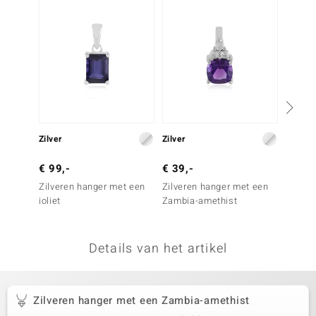
remonti
remonti
uwelo
 Gems
NO Collection
Zilver
Zilver
Zilver
va
€ 99,-
€ 39,-
€ 39,
Zilveren hanger met een
Zilveren hanger met een
Zilver
ioliet
Zambia-amethist
Urugua
Details van het artikel
Minerale
Zilveren hanger met een Zambia-amethist