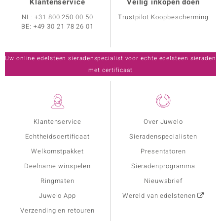
Klantenservice
Veilig inkopen doen
NL:
+31 800 250 00 50
Trustpilot Koopbescherming
BE:
+49 30 21 78 26 01
Uw online edelsteen sieradenspecialist voor echte edelsteen sieraden
met certificaat
Klantenservice
Over Juwelo
Echtheidscertificaat
Sieradenspecialisten
Welkomstpakket
Presentatoren
Deelname winspelen
Sieradenprogramma
Ringmaten
Nieuwsbrief
Juwelo App
Wereld van edelstenen
Verzending en retouren