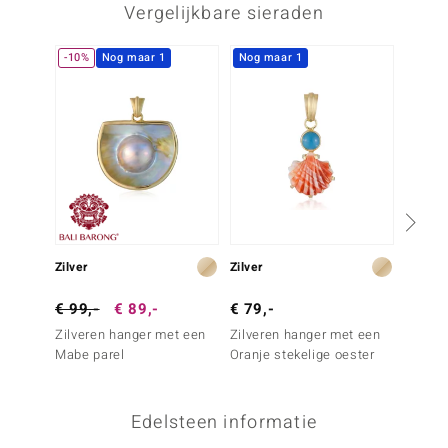
Vergelijkbare sieraden
-10%
Nog maar 1
Nog maar 1
Zilver
Zilver
Zilver
€ 99,-
€ 89,-
€ 79,-
€ 99,
Zilveren hanger met een
Zilveren hanger met een
Zilver
Mabe parel
Oranje stekelige oester
paarse
Edelsteen informatie