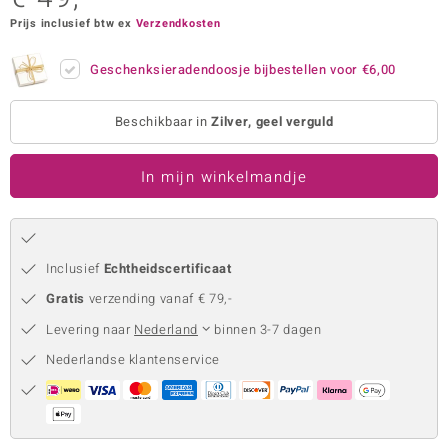
Prijs inclusief btw ex
Verzendkosten
remonti
remonti
Geschenksieradendoosje bijbestellen voor
€6,00
uwelo
Beschikbaar in
Zilver, geel verguld
 Gems
In mijn winkelmandje
NO Collection
va
Inclusief
Echtheidscertificaat
Gratis
verzending vanaf € 79,-
Levering naar
Nederland
binnen 3-7 dagen
Nederlandse klantenservice
Minerale