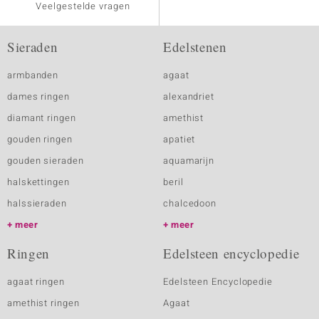
Veelgestelde vragen
Sieraden
Edelstenen
armbanden
agaat
dames ringen
alexandriet
diamant ringen
amethist
gouden ringen
apatiet
gouden sieraden
aquamarijn
halskettingen
beril
halssieraden
chalcedoon
meer
meer
Ringen
Edelsteen encyclopedie
agaat ringen
Edelsteen Encyclopedie
amethist ringen
Agaat