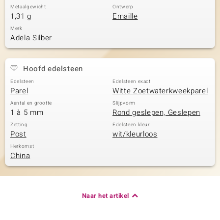
Metaalgewicht
Ontwerp
1,31 g
Emaille
Merk
Adela Silber
Hoofd edelsteen
Edelsteen
Edelsteen exact
Parel
Witte Zoetwaterkweekparel
Aantal en grootte
Slijpvorm
1 à 5 mm
Rond geslepen, Geslepen
Zetting
Edelsteen kleur
Post
wit/kleurloos
Herkomst
China
Naar het artikel