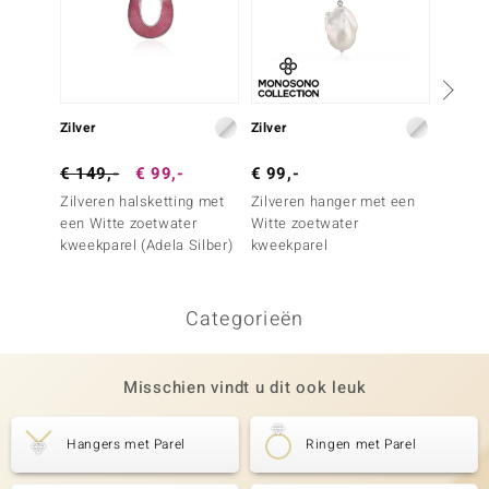
Zilver
Zilver
Zilver
€ 149,-
€ 99,-
€ 99,-
€ 79,
Zilveren halsketting met
Zilveren hanger met een
Zilver
een Witte zoetwater
Witte zoetwater
kweekparel (Adela Silber)
kweekparel
Categorieën
Misschien vindt u dit ook leuk
Hangers met Parel
Ringen met Parel