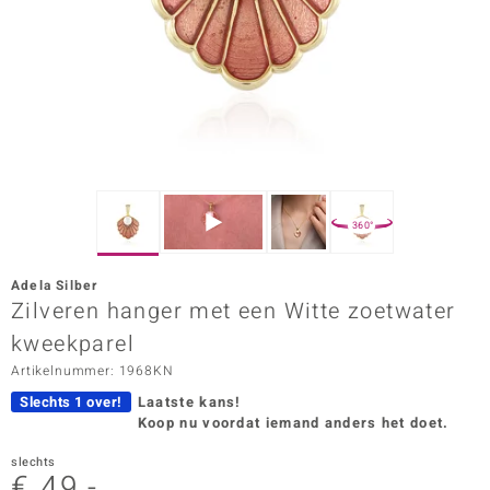
ana
Prince Designs
o
Chic
360°
d in Berlin
Adela Silber
insell
Zilveren hanger met een Witte zoetwater
kweekparel
n Vogue
Artikelnummer: 1968KN
e in Italy
Slechts 1 over!
Laatste kans!
Koop nu voordat iemand anders het doet.
o Paraíso
slechts
izen
€ 49,-