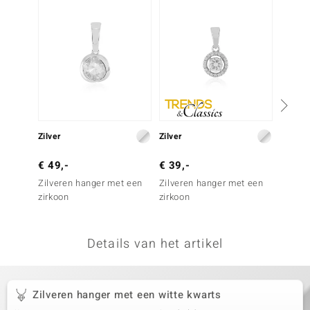
remonti
remonti
uwelo
 Gems
NO Collection
Zilver
Zilver
Zilver
va
€ 49,-
€ 39,-
€ 39,
Zilveren hanger met een
Zilveren hanger met een
Zilver
zirkoon
zirkoon
witte 
Details van het artikel
Minerale
Zilveren hanger met een witte kwarts