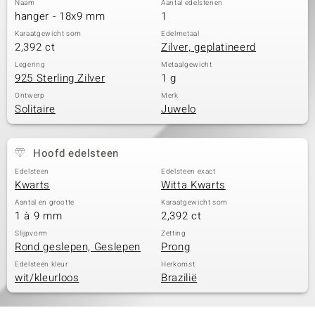
Naam
Aantal edelstenen
hanger - 18x9 mm
1
Karaatgewicht som
Edelmetaal
2,392 ct
Zilver, geplatineerd
Legering
Metaalgewicht
925 Sterling Zilver
1 g
Ontwerp
Merk
Solitaire
Juwelo
Hoofd edelsteen
Edelsteen
Edelsteen exact
Kwarts
Witta Kwarts
Aantal en grootte
Karaatgewicht som
1 à 9 mm
2,392 ct
Slijpvorm
Zetting
Rond geslepen, Geslepen
Prong
Edelsteen kleur
Herkomst
wit/kleurloos
Brazilië