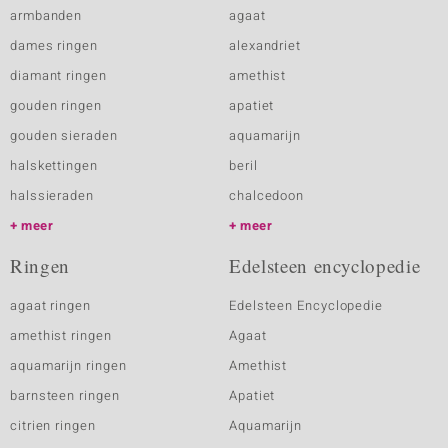
armbanden
agaat
dames ringen
alexandriet
diamant ringen
amethist
gouden ringen
apatiet
gouden sieraden
aquamarijn
halskettingen
beril
halssieraden
chalcedoon
meer
meer
Ringen
Edelsteen encyclopedie
agaat ringen
Edelsteen Encyclopedie
amethist ringen
Agaat
aquamarijn ringen
Amethist
barnsteen ringen
Apatiet
citrien ringen
Aquamarijn