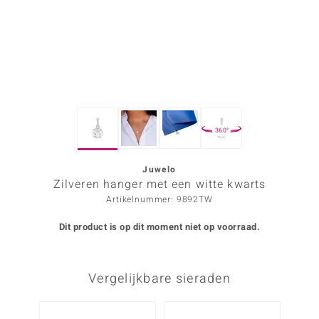
ana
Prince Designs
o
360°
Chic
d in Berlin
Juwelo
Zilveren hanger met een witte kwarts
insell
Artikelnummer: 9892TW
n Vogue
Dit product is op dit moment niet op voorraad.
e in Italy
Vergelijkbare sieraden
o Paraíso
izen