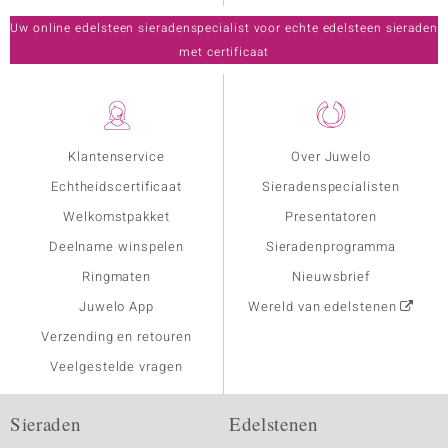
Uw online edelsteen sieradenspecialist voor echte edelsteen sieraden
met certificaat
Klantenservice
Over Juwelo
Echtheidscertificaat
Sieradenspecialisten
Welkomstpakket
Presentatoren
Deelname winspelen
Sieradenprogramma
Ringmaten
Nieuwsbrief
Juwelo App
Wereld van edelstenen
Verzending en retouren
Veelgestelde vragen
Sieraden
Edelstenen