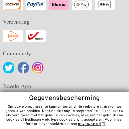
Verzending
Community
Juwelo App
Gegevensbescherming
Om Juwelo optimaal te kunnen tonen en te verbeteren , maken we
gebruik van cookies. Door op de knop "Accepteren" te klikken, kunt u
akkoord gaan met het gebruik van cookies,
afwijzen
het gebruik van
Algemene verkoopvoorwaarden
Privacybeleid
Cookies
cookies of beslissen welk type cookies u wilt accepteren. Voor meer
Colofon
Contact
Contract herroepen
informatie over cookies, zie ons
privacybeleid
.