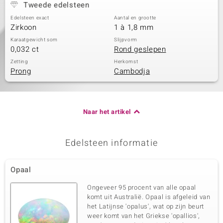
Tweede edelsteen
Edelsteen exact
Aantal en grootte
Zirkoon
1 à 1,8 mm
Karaatgewicht som
Slijpvorm
0,032 ct
Rond geslepen
Zetting
Herkomst
Prong
Cambodja
Naar het artikel
Edelsteen informatie
Opaal
Ongeveer 95 procent van alle opaal
komt uit Australië. Opaal is afgeleid van
het Latijnse 'opalus', wat op zijn beurt
weer komt van het Griekse 'opallios',