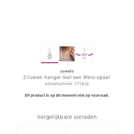
ana
Prince Designs
o
360°
Chic
d in Berlin
Juwelo
Zilveren hanger met een Welo-opaal
insell
Artikelnummer: 1718JQ
n Vogue
Dit product is op dit moment niet op voorraad.
e in Italy
Vergelijkbare sieraden
o Paraíso
izen
Nog m