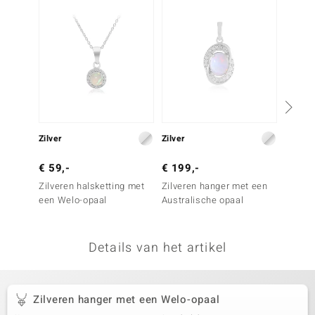
remonti
remonti
uwelo
 Gems
NO Collection
Zilver
Zilver
Goud
va
€ 59,-
€ 199,-
€ 799
Zilveren halsketting met
Zilveren hanger met een
Gouden
een Welo-opaal
Australische opaal
Brazili
Details van het artikel
Minerale
Zilveren hanger met een Welo-opaal