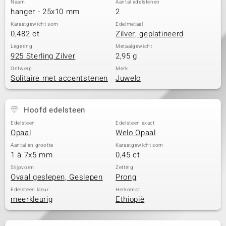
Naam
Aantal edelstenen
hanger - 25x10 mm
2
Karaatgewicht som
Edelmetaal
0,482 ct
Zilver, geplatineerd
Legering
Metaalgewicht
925 Sterling Zilver
2,95 g
Ontwerp
Merk
Solitaire met accentstenen
Juwelo
Hoofd edelsteen
Edelsteen
Edelsteen exact
Opaal
Welo Opaal
Aantal en grootte
Karaatgewicht som
1 à 7x5 mm
0,45 ct
Slijpvorm
Zetting
Ovaal geslepen, Geslepen
Prong
Edelsteen kleur
Herkomst
meerkleurig
Ethiopië