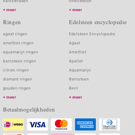
halssieraden
chalcedoon
meer
meer
Ringen
Edelsteen encyclopedie
agaat ringen
Edelsteen Encyclopedie
amethist ringen
Agaat
aquamarijn ringen
Amethist
barnsteen ringen
Apatiet
citrien ringen
Aquamarijn
diamant ringen
Barnsteen
gouden ringen
Beril
meer
meer
Betaalmogelijkheden