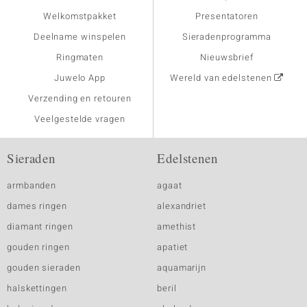
Welkomstpakket
Presentatoren
Deelname winspelen
Sieradenprogramma
Ringmaten
Nieuwsbrief
Juwelo App
Wereld van edelstenen
Verzending en retouren
Veelgestelde vragen
Sieraden
Edelstenen
armbanden
agaat
dames ringen
alexandriet
diamant ringen
amethist
gouden ringen
apatiet
gouden sieraden
aquamarijn
halskettingen
beril