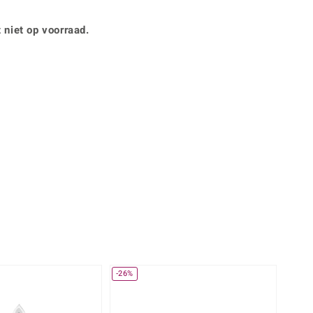
Rhodoliet
Sieraden in varianten
is
Toermalijn
Ringmaten
 niet op voorraad.
360° interactief
Geel
muis bewegen en van verschillende kanten bekijken.
-26%