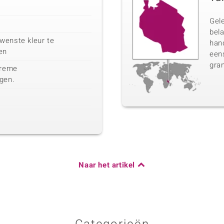
Gel
bela
wenste kleur te
han
en
eens
gran
treme
gen.
Naar het artikel