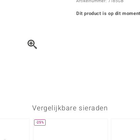
Parel
Kwarts
Artikelnummer: 7185GB
♦ Zilveren ringen
Vitale Minerale
Topaas
Turkoo
♦ Zilveren oorbellen
Dit product is op dit moment
♦ Zilveren hangers
♦ Zilveren armbanden
♦ Zilveren kettingen
Blauw
Groen
Het sieraad kunt u met de 
Platina sieraden
Vergelijkbare sieraden
-25%