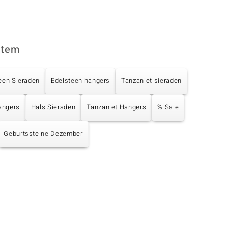
item
een Sieraden
Edelsteen hangers
Tanzaniet sieraden
angers
Hals Sieraden
Tanzaniet Hangers
% Sale
Geburtssteine Dezember