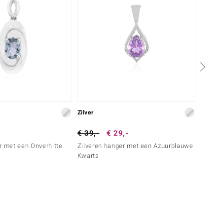
Zilver
Zilver
€ 39,-
€ 29,-
€ 39,
r met een Onverhitte
Zilveren hanger met een Azuurblauwe
Zilver
Kwarts