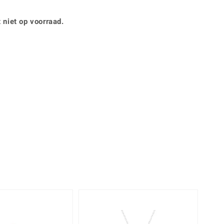
Rhodoliet
Sieraden in varianten
is
Toermalijn
Ringmaten
 niet op voorraad.
Geel