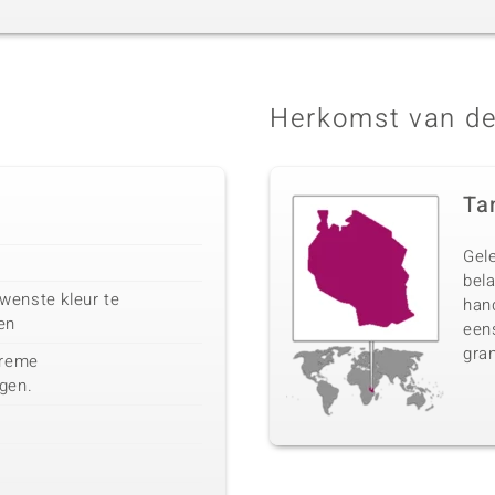
Herkomst van de
Ta
Gel
bela
wenste kleur te
han
en
eens
gran
treme
gen.