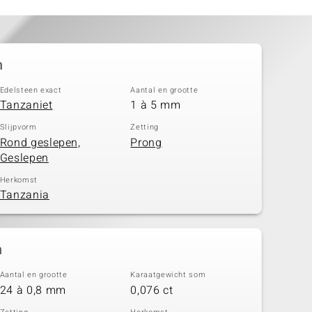
n
Edelsteen exact
Aantal en grootte
Tanzaniet
1 à 5 mm
Slijpvorm
Zetting
Rond geslepen,
Prong
Geslepen
Herkomst
Tanzania
n
Aantal en grootte
Karaatgewicht som
24 à 0,8 mm
0,076 ct