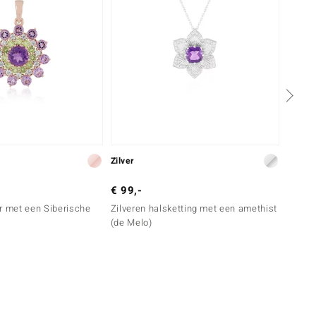
Zilver
Zilver
€ 99,-
€ 399
r met een Siberische
Zilveren halsketting met een amethist
Zilver
(de Melo)