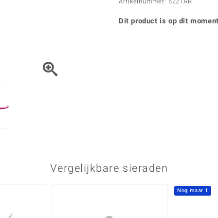
Parel
Kwarts
Artikelnummer: 6221AR
♦ Zilveren ringen
Vitale Minerale
Topaas
Turkoo
♦ Zilveren oorbellen
Dit product is op dit moment
♦ Zilveren hangers
♦ Zilveren armbanden
♦ Zilveren kettingen
Blauw
Groen
Platina sieraden
Vergelijkbare sieraden
Nog maar 1