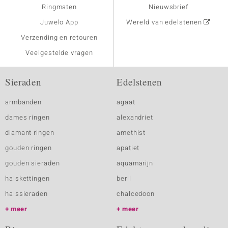
Ringmaten
Nieuwsbrief
Juwelo App
Wereld van edelstenen
Verzending en retouren
Veelgestelde vragen
Sieraden
Edelstenen
armbanden
agaat
dames ringen
alexandriet
diamant ringen
amethist
gouden ringen
apatiet
gouden sieraden
aquamarijn
halskettingen
beril
halssieraden
chalcedoon
meer
meer