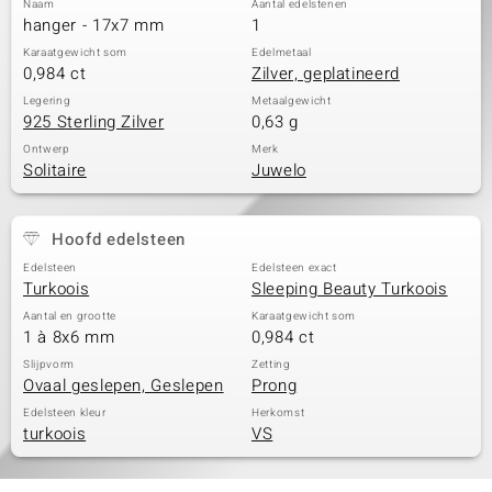
Naam
Aantal edelstenen
hanger - 17x7 mm
1
Karaatgewicht som
Edelmetaal
0,984 ct
Zilver, geplatineerd
Legering
Metaalgewicht
925 Sterling Zilver
0,63 g
Ontwerp
Merk
Solitaire
Juwelo
Hoofd edelsteen
Edelsteen
Edelsteen exact
Turkoois
Sleeping Beauty Turkoois
Aantal en grootte
Karaatgewicht som
1 à 8x6 mm
0,984 ct
Slijpvorm
Zetting
Ovaal geslepen, Geslepen
Prong
Edelsteen kleur
Herkomst
turkoois
VS