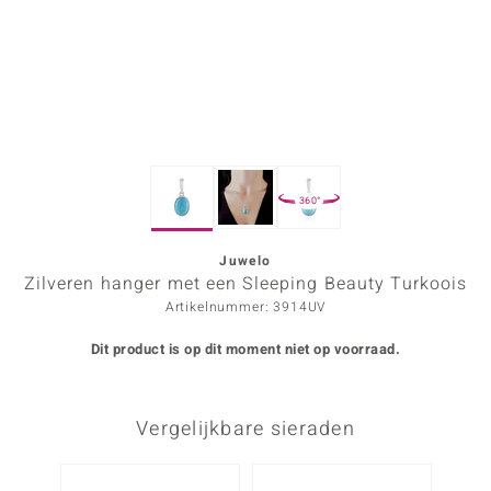
ana
Prince Designs
o
360°
Chic
d in Berlin
Juwelo
Zilveren hanger met een Sleeping Beauty Turkoois
insell
Artikelnummer: 3914UV
n Vogue
Dit product is op dit moment niet op voorraad.
e in Italy
Vergelijkbare sieraden
o Paraíso
izen