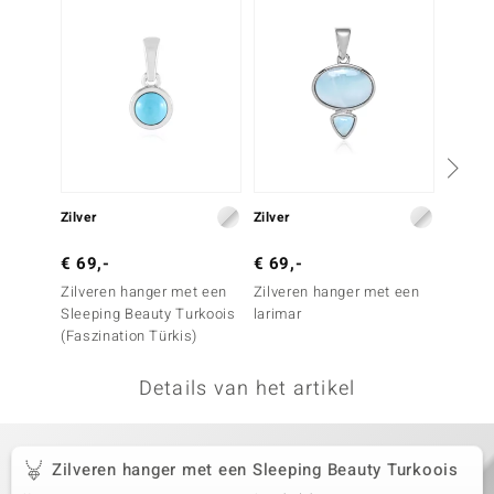
remonti
remonti
uwelo
 Gems
NO Collection
Zilver
Zilver
Zilver
va
€ 69,-
€ 69,-
€ 69,
Zilveren hanger met een
Zilveren hanger met een
Zilver
Sleeping Beauty Turkoois
larimar
Sleepi
(Faszination Türkis)
(Faszin
Details van het artikel
Minerale
Zilveren hanger met een Sleeping Beauty Turkoois