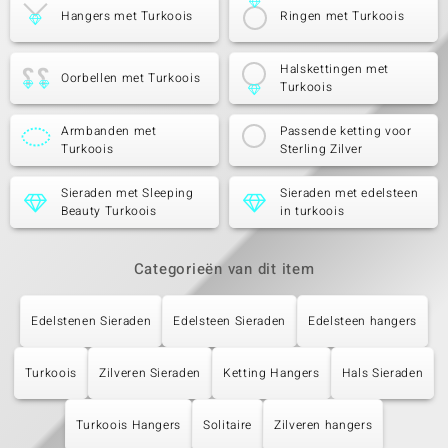
Hangers met Turkoois
Ringen met Turkoois
Halskettingen met
Oorbellen met Turkoois
Turkoois
Armbanden met
Passende ketting voor
Turkoois
Sterling Zilver
Sieraden met Sleeping
Sieraden met edelsteen
Beauty Turkoois
in turkoois
Categorieën van dit item
Edelstenen Sieraden
Edelsteen Sieraden
Edelsteen hangers
Turkoois
Zilveren Sieraden
Ketting Hangers
Hals Sieraden
Turkoois Hangers
Solitaire
Zilveren hangers