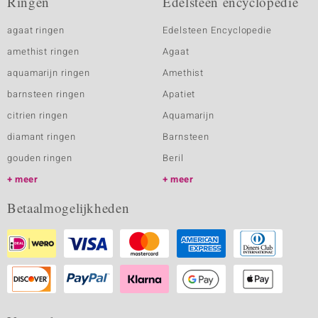
Ringen
Edelsteen encyclopedie
agaat ringen
Edelsteen Encyclopedie
amethist ringen
Agaat
aquamarijn ringen
Amethist
barnsteen ringen
Apatiet
citrien ringen
Aquamarijn
diamant ringen
Barnsteen
gouden ringen
Beril
meer
meer
Betaalmogelijkheden