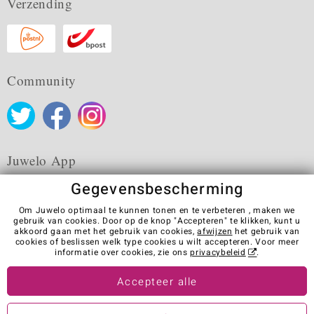
Verzending
Community
Juwelo App
Gegevensbescherming
Om Juwelo optimaal te kunnen tonen en te verbeteren , maken we
gebruik van cookies. Door op de knop "Accepteren" te klikken, kunt u
akkoord gaan met het gebruik van cookies,
afwijzen
het gebruik van
Algemene verkoopvoorwaarden
Privacybeleid
Cookies
cookies of beslissen welk type cookies u wilt accepteren. Voor meer
Colofon
Contact
Contract herroepen
informatie over cookies, zie ons
privacybeleid
.
Visit our stores in other countries:
Accepteer alle