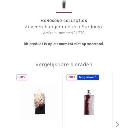
ana
MONOSONO COLLECTION
Zilveren hanger met een Sardonyx
Prince Designs
Artikelnummer: 9217TG
o
Dit product is op dit moment niet op voorraad.
Chic
Vergelijkbare sieraden
d in Berlin
insell
-38%
-38%
Nog maar 1
n Vogue
e in Italy
o Paraíso
izen