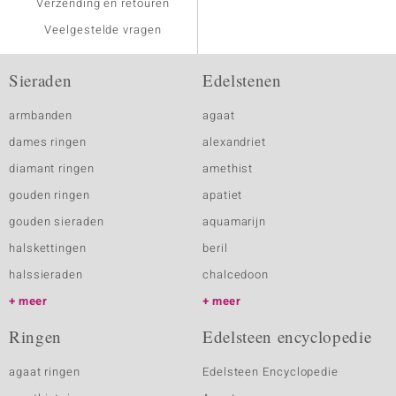
Verzending en retouren
Veelgestelde vragen
Sieraden
Edelstenen
armbanden
agaat
dames ringen
alexandriet
diamant ringen
amethist
gouden ringen
apatiet
gouden sieraden
aquamarijn
halskettingen
beril
halssieraden
chalcedoon
meer
meer
Ringen
Edelsteen encyclopedie
agaat ringen
Edelsteen Encyclopedie