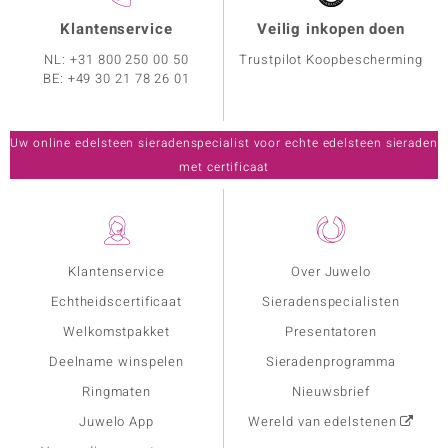
Klantenservice
Veilig inkopen doen
NL:
+31 800 250 00 50
Trustpilot Koopbescherming
BE:
+49 30 21 78 26 01
Uw online edelsteen sieradenspecialist voor echte edelsteen sieraden
met certificaat
Klantenservice
Over Juwelo
Echtheidscertificaat
Sieradenspecialisten
Welkomstpakket
Presentatoren
Deelname winspelen
Sieradenprogramma
Ringmaten
Nieuwsbrief
Juwelo App
Wereld van edelstenen