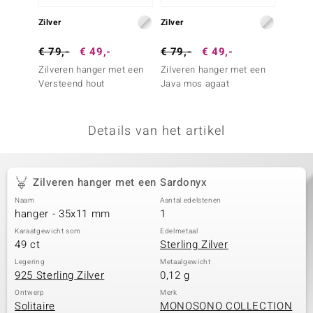
remonti
Zilver
Zilver
Zilver
remonti
€ 79,-
€ 49,-
€ 79,-
€ 49,-
€ 59,
Zilveren hanger met een
Zilveren hanger met een
Zilver
uwelo
Versteend hout
Java mos agaat
Verste
 Gems
Details van het artikel
NO Collection
va
Zilveren hanger met een Sardonyx
Naam
Aantal edelstenen
hanger - 35x11 mm
1
Karaatgewicht som
Edelmetaal
49 ct
Sterling Zilver
Legering
Metaalgewicht
925 Sterling Zilver
0,12 g
Minerale
Ontwerp
Merk
Solitaire
MONOSONO COLLECTION