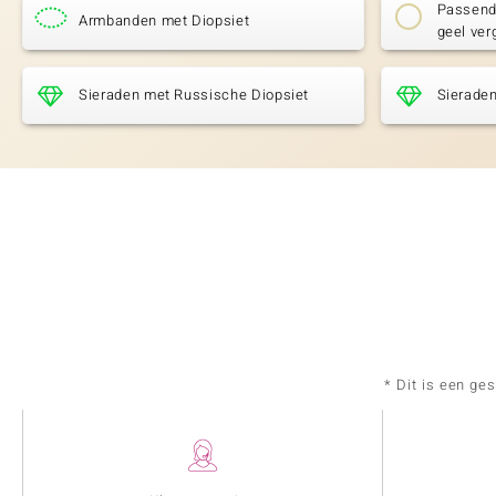
Passende
Armbanden met Diopsiet
geel ver
Sieraden met Russische Diopsiet
Sieraden
* Dit is een ge