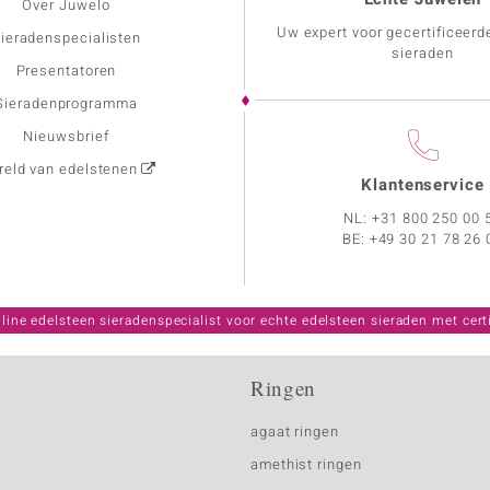
Over Juwelo
Uw expert voor gecertificeerd
ieradenspecialisten
sieraden
Presentatoren
Sieradenprogramma
Nieuwsbrief
eld van edelstenen
Klantenservice
NL:
+31 800 250 00 
BE:
+49 30 21 78 26 
line edelsteen sieradenspecialist voor echte edelsteen sieraden met certi
Ringen
agaat ringen
amethist ringen