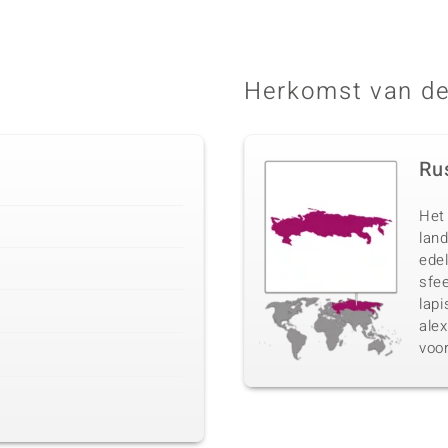
Herkomst van de
Ru
Het 
lan
ede
sfee
lapi
ale
voo