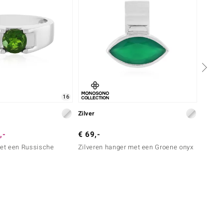
16
Zilver
Zilver
,-
€ 69,-
€ 249
met een Russische
Zilveren hanger met een Groene onyx
Zilver