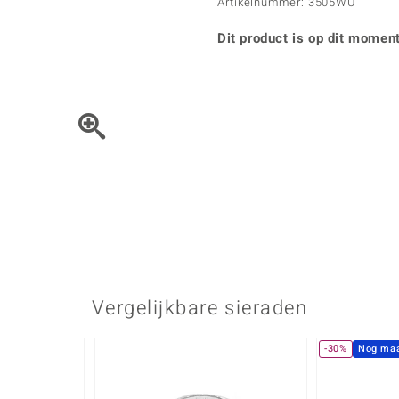
Parel
Kwarts
Artikelnummer: 3505WU
♦ Zilveren ringen
Vitale Minerale
Topaas
Turkoo
♦ Zilveren oorbellen
Dit product is op dit moment
♦ Zilveren hangers
♦ Zilveren armbanden
♦ Zilveren kettingen
Blauw
Groen
Het sieraad kunt u met de 
Platina sieraden
Vergelijkbare sieraden
-30%
Nog maa