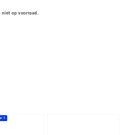
Rhodoliet
Sieraden in varianten
is
Toermalijn
Ringmaten
 niet op voorraad.
360° interactief
Geel
muis bewegen en van verschillende kanten bekijken.
r 1