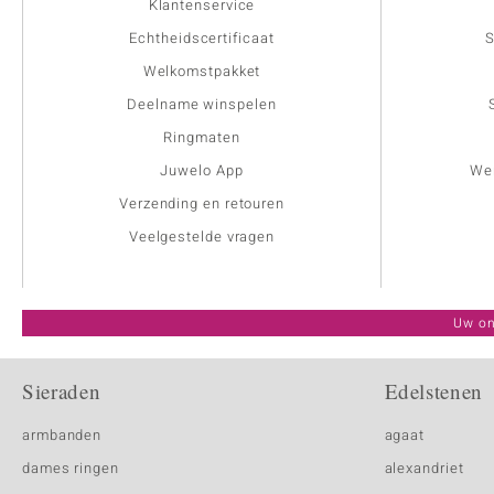
Klantenservice
Echtheidscertificaat
S
Welkomstpakket
Deelname winspelen
Ringmaten
Juwelo App
Wer
Verzending en retouren
Veelgestelde vragen
Uw on
Sieraden
Edelstenen
armbanden
agaat
dames ringen
alexandriet