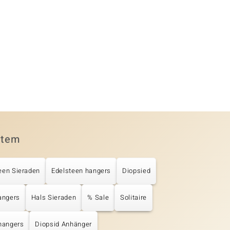
item
een Sieraden
Edelsteen hangers
Diopsied
angers
Hals Sieraden
% Sale
Solitaire
 hangers
Diopsid Anhänger