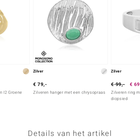
Zilver
Zilver
€ 79,-
€ 99,-
€ 69
n I2 Groene
Zilveren hanger met een chrysopraas
Zilveren ring 
diopsied
Details van het artikel