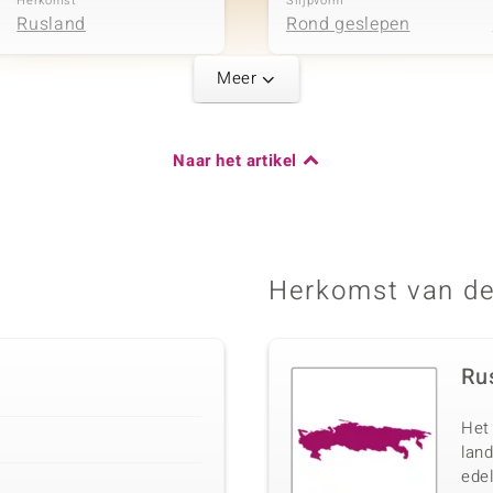
Herkomst
Slijpvorm
Rusland
Rond geslepen
Meer
Karaatgewicht som
Naar het artikel
0,038 ct
Herkomst
Cambodja
Herkomst van de
Ru
Het 
lan
ede