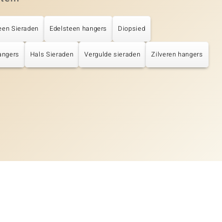
een Sieraden
Edelsteen hangers
Diopsied
angers
Hals Sieraden
Vergulde sieraden
Zilveren hangers