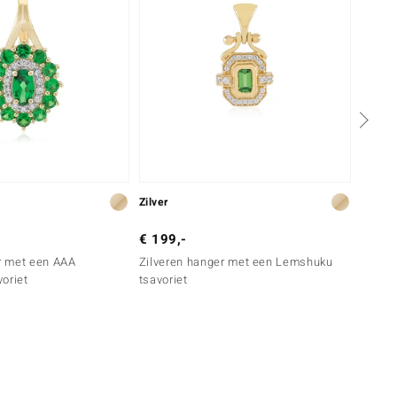
Zilver
Zilver
€ 199,-
€ 299
r met een AAA
Zilveren hanger met een Lemshuku
Zilver
oriet
tsavoriet
tsavor