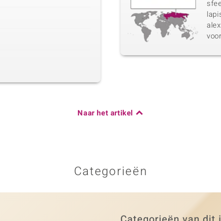
sfee
lapi
ale
voo
Naar het artikel
Categorieën
Categorieën van dit 