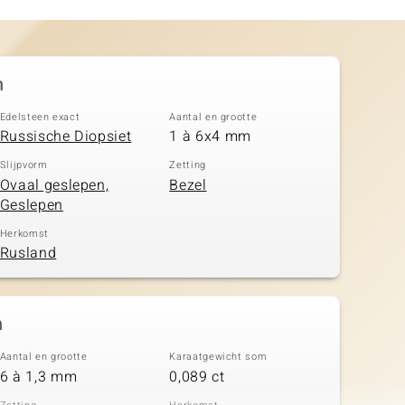
n
Edelsteen exact
Aantal en grootte
Russische Diopsiet
1 à 6x4 mm
Slijpvorm
Zetting
Ovaal geslepen,
Bezel
Geslepen
Herkomst
Rusland
n
Aantal en grootte
Karaatgewicht som
6 à 1,3 mm
0,089 ct