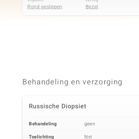
Slijpvorm
Zetting
Rond geslepen
Bezel
Vierde edelsteen
Edelsteen exact
Aantal en grootte
Zirkoon
4 à 1,1 mm
Slijpvorm
Zetting
Rond geslepen
Prong
Behandeling en verzorging
Russische Diopsiet
Behandeling
geen
Toelichting
Nvt