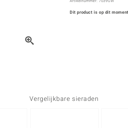
Parel
Kwarts
Artikelnummer: 7039GW
♦ Zilveren ringen
Vitale Minerale
Topaas
Turkoo
♦ Zilveren oorbellen
Dit product is op dit moment
♦ Zilveren hangers
♦ Zilveren armbanden
♦ Zilveren kettingen
Blauw
Groen
Het sieraad kunt u met de 
Platina sieraden
Vergelijkbare sieraden