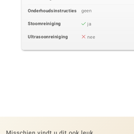
Onderhoudsinstructies
geen
Stoomreiniging
ja
Ultrasoonreiniging
nee
Misschien vindt u dit ook leuk