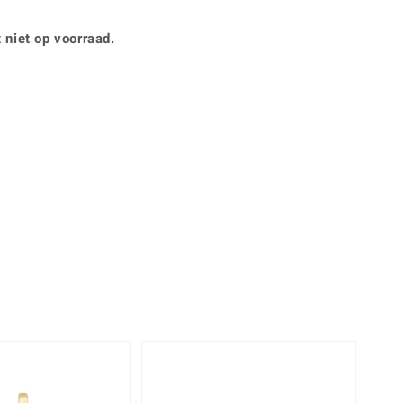
Rhodoliet
Sieraden in varianten
is
Toermalijn
Ringmaten
 niet op voorraad.
360° interactief
Geel
muis bewegen en van verschillende kanten bekijken.