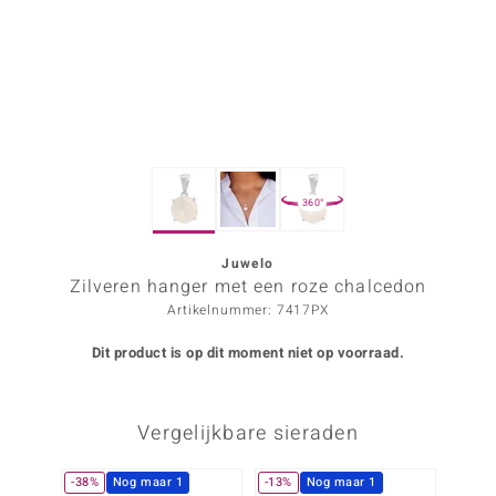
ana
Prince Designs
o
360°
Chic
d in Berlin
Juwelo
Zilveren hanger met een roze chalcedon
insell
Artikelnummer: 7417PX
n Vogue
Dit product is op dit moment niet op voorraad.
e in Italy
Vergelijkbare sieraden
o Paraíso
izen
-38%
Nog maar 1
-13%
Nog maar 1
-63%