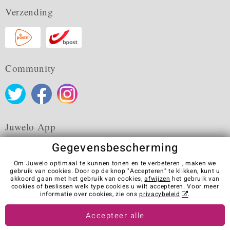
Verzending
Community
Juwelo App
Gegevensbescherming
Om Juwelo optimaal te kunnen tonen en te verbeteren , maken we
gebruik van cookies. Door op de knop "Accepteren" te klikken, kunt u
akkoord gaan met het gebruik van cookies,
afwijzen
het gebruik van
Algemene verkoopvoorwaarden
Privacybeleid
Cookies
cookies of beslissen welk type cookies u wilt accepteren. Voor meer
Colofon
Contact
Contract herroepen
informatie over cookies, zie ons
privacybeleid
.
Visit our stores in other countries:
Accepteer alle