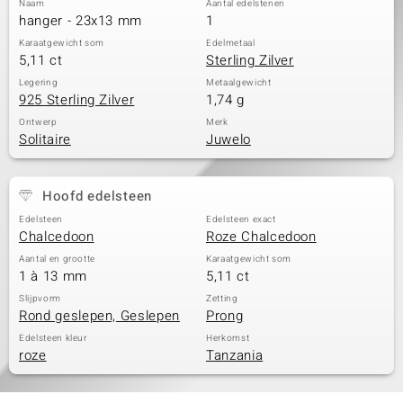
Naam
Aantal edelstenen
hanger - 23x13 mm
1
Karaatgewicht som
Edelmetaal
5,11 ct
Sterling Zilver
Legering
Metaalgewicht
925 Sterling Zilver
1,74 g
Ontwerp
Merk
Solitaire
Juwelo
Hoofd edelsteen
Edelsteen
Edelsteen exact
Chalcedoon
Roze Chalcedoon
Aantal en grootte
Karaatgewicht som
1 à 13 mm
5,11 ct
Slijpvorm
Zetting
Rond geslepen, Geslepen
Prong
Edelsteen kleur
Herkomst
roze
Tanzania