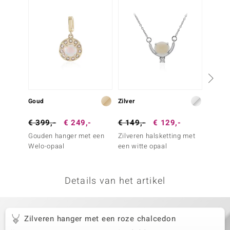
remonti
remonti
uwelo
 Gems
NO Collection
Goud
Zilver
Zilver
va
€ 399,-
€ 249,-
€ 149,-
€ 129,-
€ 399
Gouden hanger met een
Zilveren halsketting met
Zilver
Welo-opaal
een witte opaal
regen
Details van het artikel
Minerale
Zilveren hanger met een roze chalcedon