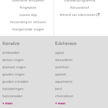
Deelname winspelen
Sieradenprogramma
Ringmaten
Nieuwsbrief
Juwelo App
Wereld van edelstenen
Verzending en retouren
Veelgestelde vragen
Sieraden
Edelstenen
armbanden
agaat
dames ringen
alexandriet
diamant ringen
amethist
gouden ringen
apatiet
gouden sieraden
aquamarijn
halskettingen
beril
halssieraden
chalcedoon
meer
meer