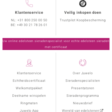
Klantenservice
Veilig inkopen doen
NL:
+31 800 250 00 50
Trustpilot Koopbescherming
BE:
+49 30 21 78 26 01
Uw online edelsteen sieradenspecialist voor echte edelsteen sieraden
met certificaat
Klantenservice
Over Juwelo
Echtheidscertificaat
Sieradenspecialisten
Welkomstpakket
Presentatoren
Deelname winspelen
Sieradenprogramma
Ringmaten
Nieuwsbrief
Juwelo App
Wereld van edelstenen