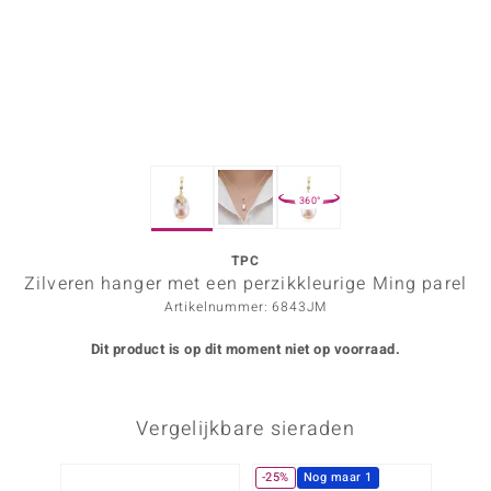
ana
Prince Designs
o
360°
Chic
d in Berlin
TPC
Zilveren hanger met een perzikkleurige Ming parel
insell
Artikelnummer: 6843JM
n Vogue
Dit product is op dit moment niet op voorraad.
e in Italy
Vergelijkbare sieraden
o Paraíso
izen
-25%
Nog maar 1