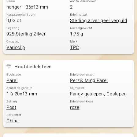
Naam
Aantal edelstenen
hanger - 36x13 mm
2
Karaatgewicht som
Edelmetaal
0,03 ct
Sterling zilver geel verguld
Legering
Metaalgewicht
925 Sterling Zilver
1,75 g
Ontwerp
Merk
Varioclip
TPC
Hoofd edelsteen
Edelsteen
Edelsteen exact
Parel
Perzik Ming Parel
Aantal en grootte
Slijpvorm
1 à 20x13 mm
Fancy geslepen, Geslepen
Zetting
Edelsteen kleur
Post
roze
Herkomst
China