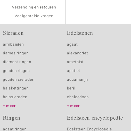
Verzending en retouren
Veelgestelde vragen
Sieraden
Edelstenen
armbanden
agaat
dames ringen
alexandriet
diamant ringen
amethist
gouden ringen
apatiet
gouden sieraden
aquamarijn
halskettingen
beril
halssieraden
chalcedoon
meer
meer
Ringen
Edelsteen encyclopedie
agaat ringen
Edelsteen Encyclopedie