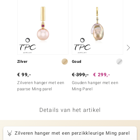
remonti
remonti
uwelo
 Gems
NO Collection
Zilver
Goud
Zilver
va
€ 99,-
€ 399,-
€ 299,-
€ 69,
Zilveren hanger met een
Gouden hanger met een
Zilver
paarse Ming parel
Ming Parel
Roze z
kweekp
Details van het artikel
Minerale
Zilveren hanger met een perzikkleurige Ming parel