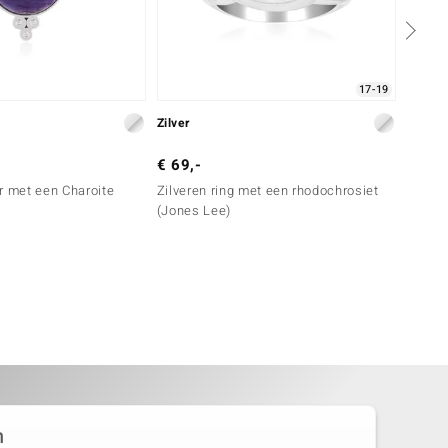
17-19
Zilver
Zilver
€ 69,-
€ 69,
r met een Charoite
Zilveren ring met een rhodochrosiet
Zilver
(Jones Lee)
n