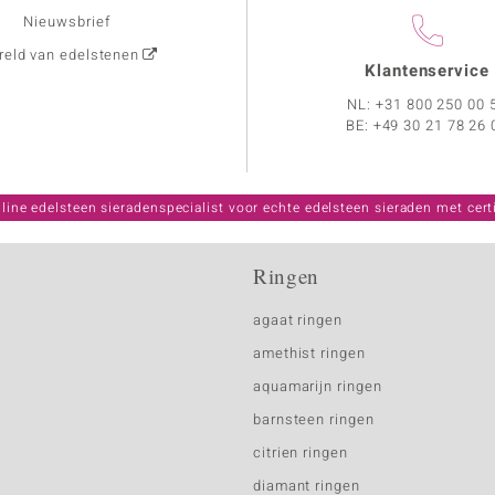
Nieuwsbrief
eld van edelstenen
Klantenservice
NL:
+31 800 250 00 
BE:
+49 30 21 78 26 
line edelsteen sieradenspecialist voor echte edelsteen sieraden met certi
Ringen
agaat ringen
amethist ringen
aquamarijn ringen
barnsteen ringen
citrien ringen
diamant ringen