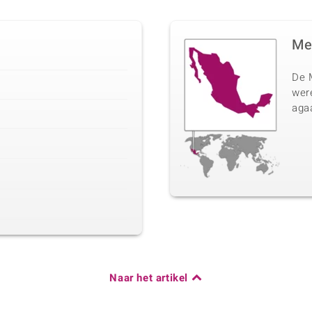
Me
De 
wer
agaa
Naar het artikel