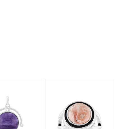
Rhodoliet
Sieraden in varianten
is
Toermalijn
Ringmaten
Geel
-29%