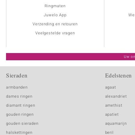
Ringmaten
Juwelo App
Wer
Verzending en retouren
Veelgestelde vragen
Uw on
Sieraden
Edelstenen
armbanden
agaat
dames ringen
alexandriet
diamant ringen
amethist
gouden ringen
apatiet
gouden sieraden
aquamarijn
halskettingen
beril