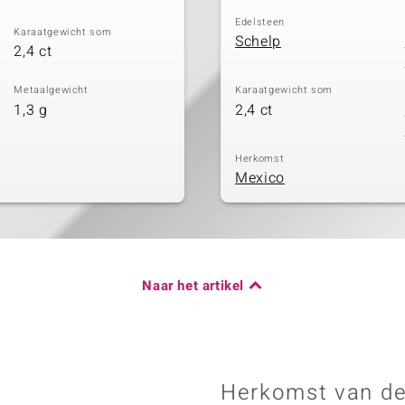
Edelsteen
Karaatgewicht som
Schelp
2,4 ct
Metaalgewicht
Karaatgewicht som
1,3 g
2,4 ct
Herkomst
Mexico
Naar het artikel
Herkomst van de