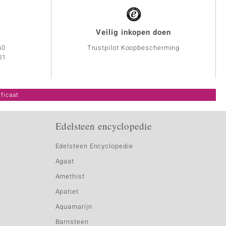
Veilig inkopen doen
50
Trustpilot Koopbescherming
01
ficaat
Edelsteen encyclopedie
Edelsteen Encyclopedie
Agaat
Amethist
Apatiet
Aquamarijn
Barnsteen