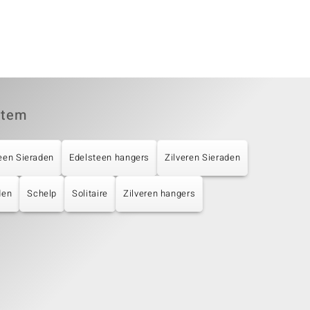
item
een Sieraden
Edelsteen hangers
Zilveren Sieraden
den
Schelp
Solitaire
Zilveren hangers