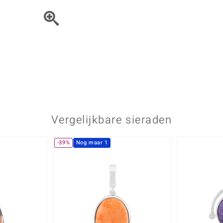
Parel
Kwarts
♦ Zilveren ringen
Vitale Minerale
Topaas
Turkoo
♦ Zilveren oorbellen
♦ Zilveren hangers
♦ Zilveren armbanden
♦ Zilveren kettingen
Blauw
Groen
Platina sieraden
Vergelijkbare sieraden
-39%
Nog maar 1