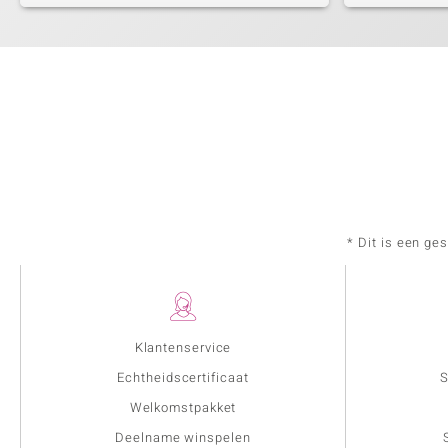
* Dit is een ge
Klantenservice
Echtheidscertificaat
S
Welkomstpakket
Deelname winspelen