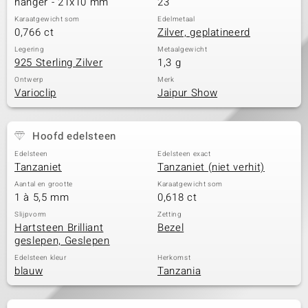
hanger - 21x10 mm
23
Karaatgewicht som
Edelmetaal
0,766 ct
Zilver, geplatineerd
Legering
Metaalgewicht
925 Sterling Zilver
1,3 g
Ontwerp
Merk
Varioclip
Jaipur Show
Hoofd edelsteen
Edelsteen
Edelsteen exact
Tanzaniet
Tanzaniet (niet verhit)
Aantal en grootte
Karaatgewicht som
1 à 5,5 mm
0,618 ct
Slijpvorm
Zetting
Hartsteen Brilliant
Bezel
geslepen, Geslepen
Edelsteen kleur
Herkomst
blauw
Tanzania