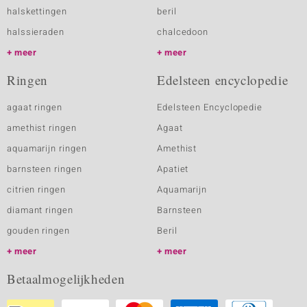
halskettingen
beril
halssieraden
chalcedoon
meer
meer
Ringen
Edelsteen encyclopedie
agaat ringen
Edelsteen Encyclopedie
amethist ringen
Agaat
aquamarijn ringen
Amethist
barnsteen ringen
Apatiet
citrien ringen
Aquamarijn
diamant ringen
Barnsteen
gouden ringen
Beril
meer
meer
Betaalmogelijkheden