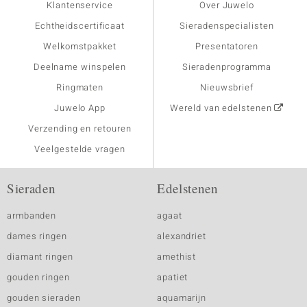
Klantenservice
Over Juwelo
Echtheidscertificaat
Sieradenspecialisten
Welkomstpakket
Presentatoren
Deelname winspelen
Sieradenprogramma
Ringmaten
Nieuwsbrief
Juwelo App
Wereld van edelstenen
Verzending en retouren
Veelgestelde vragen
Sieraden
Edelstenen
armbanden
agaat
dames ringen
alexandriet
diamant ringen
amethist
gouden ringen
apatiet
gouden sieraden
aquamarijn