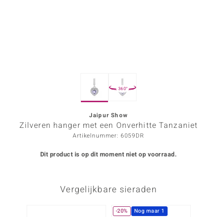
ana
Prince Designs
o
360°
Chic
d in Berlin
Jaipur Show
Zilveren hanger met een Onverhitte Tanzaniet
insell
Artikelnummer: 6059DR
n Vogue
Dit product is op dit moment niet op voorraad.
e in Italy
Vergelijkbare sieraden
o Paraíso
izen
-20%
Nog maar 1
-20%