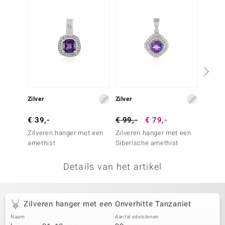
remonti
remonti
uwelo
 Gems
NO Collection
Zilver
Zilver
Zilver
va
€ 39,-
€ 99,-
€ 79,-
€ 49,
Zilveren hanger met een
Zilveren hanger met een
Zilver
amethist
Siberische amethist
Marokk
Details van het artikel
Minerale
Zilveren hanger met een Onverhitte Tanzaniet
Naam
Aantal edelstenen