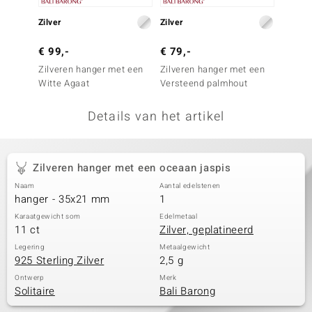
remonti
Zilver
Zilver
Zilver
remonti
€ 99,-
€ 79,-
€ 49,
Zilveren hanger met een
Zilveren hanger met een
Zilver
uwelo
Witte Agaat
Versteend palmhout
Sulawe
 Gems
Details van het artikel
NO Collection
va
Zilveren hanger met een oceaan jaspis
Naam
Aantal edelstenen
hanger - 35x21 mm
1
Karaatgewicht som
Edelmetaal
11 ct
Zilver, geplatineerd
Legering
Metaalgewicht
925 Sterling Zilver
2,5 g
Minerale
Ontwerp
Merk
Solitaire
Bali Barong