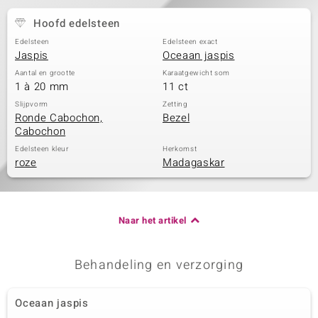
Hoofd edelsteen
Edelsteen
Edelsteen exact
Jaspis
Oceaan jaspis
Aantal en grootte
Karaatgewicht som
1 à 20 mm
11 ct
Slijpvorm
Zetting
Ronde Cabochon,
Bezel
Cabochon
Edelsteen kleur
Herkomst
roze
Madagaskar
Naar het artikel
Behandeling en verzorging
Oceaan jaspis