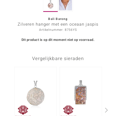
ana
Bali Barong
Zilveren hanger met een oceaan jaspis
Prince Designs
Artikelnummer: 8756YS
o
Dit product is op dit moment niet op voorraad.
Chic
Vergelijkbare sieraden
d in Berlin
insell
-20%
n Vogue
e in Italy
o Paraíso
izen