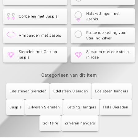
Halskettingen met
Oorbellen met Jaspis
Jaspis
Passende ketting voor
Armbanden met Jaspis
Sterling Zilver
Sieraden met Oceaan
Sieraden met edelsteen
jaspis
in roze
Categorieën van dit item
Edelstenen Sieraden
Edelsteen Sieraden
Edelsteen hangers
Jaspis
Zilveren Sieraden
Ketting Hangers
Hals Sieraden
Solitaire
Zilveren hangers