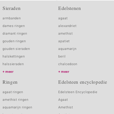
Sieraden
Edelstenen
armbanden
agaat
dames ringen
alexandriet
diamant ringen
amethist
gouden ringen
apatiet
gouden sieraden
aquamarijn
halskettingen
beril
halssieraden
chalcedoon
meer
meer
Ringen
Edelsteen encyclopedie
agaat ringen
Edelsteen Encyclopedie
amethist ringen
Agaat
aquamarijn ringen
Amethist