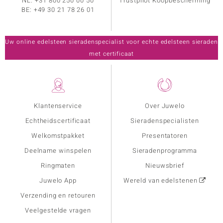
NL:
+31 800 250 00 50
Trustpilot Koopbescherming
BE:
+49 30 21 78 26 01
Uw online edelsteen sieradenspecialist voor echte edelsteen sieraden
met certificaat
Klantenservice
Over Juwelo
Echtheidscertificaat
Sieradenspecialisten
Welkomstpakket
Presentatoren
Deelname winspelen
Sieradenprogramma
Ringmaten
Nieuwsbrief
Juwelo App
Wereld van edelstenen
Verzending en retouren
Veelgestelde vragen