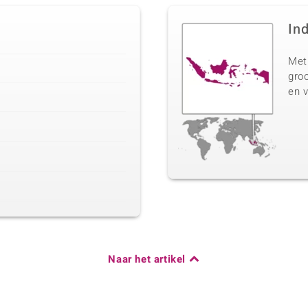
In
Met
groo
en 
Naar het artikel