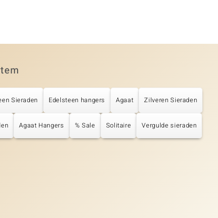
item
een Sieraden
Edelsteen hangers
Agaat
Zilveren Sieraden
den
Agaat Hangers
% Sale
Solitaire
Vergulde sieraden