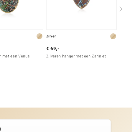
Zilver
Zilver
€ 69,-
€ 79,
er met een Venus
Zilveren hanger met een Zariniet
Zilver
carneo
n