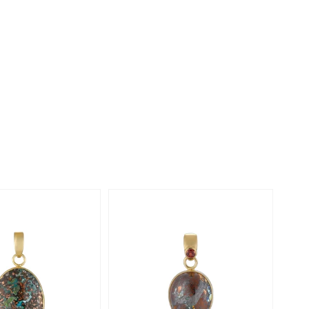
Rhodoliet
Sieraden in varianten
is
Toermalijn
Ringmaten
Geel