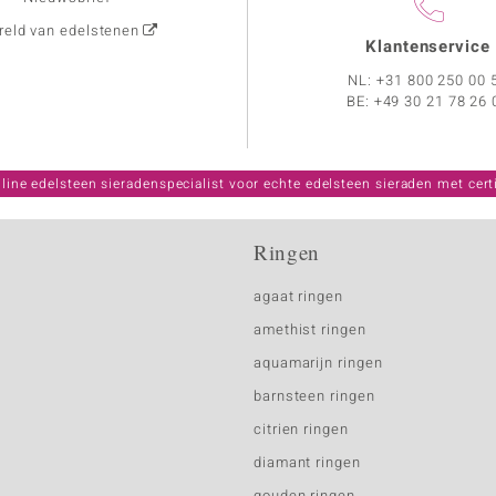
eld van edelstenen
Klantenservice
NL:
+31 800 250 00 
BE:
+49 30 21 78 26 
line edelsteen sieradenspecialist voor echte edelsteen sieraden met certi
Ringen
agaat ringen
amethist ringen
aquamarijn ringen
barnsteen ringen
citrien ringen
diamant ringen
gouden ringen