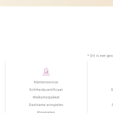
* Dit is een ge
Klantenservice
Echtheidscertificaat
S
Welkomstpakket
Deelname winspelen
Ringmaten