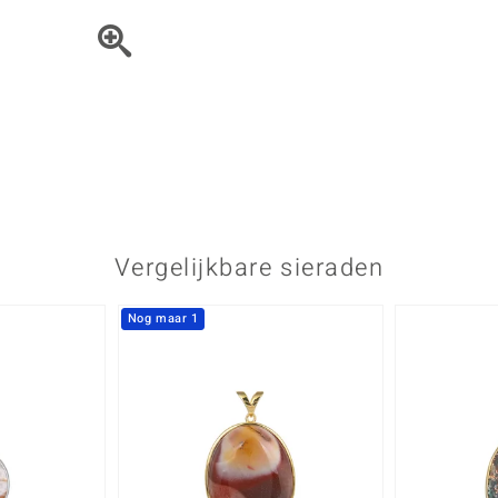
Parel
Kwarts
♦ Zilveren ringen
Vitale Minerale
Topaas
Turkoo
♦ Zilveren oorbellen
♦ Zilveren hangers
♦ Zilveren armbanden
♦ Zilveren kettingen
Blauw
Groen
Platina sieraden
Vergelijkbare sieraden
Nog maar 1