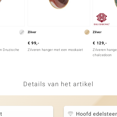
Zilver
Zilver
€ 99,-
€ 129,-
en Druzische
Zilveren hanger met een mookaiet
Zilveren hang
chalcedoon
Details van het artikel
t
Hoofd edelstee