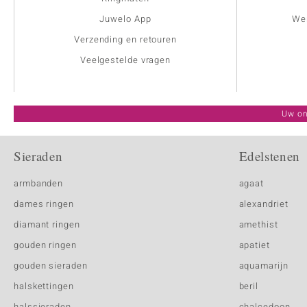
Juwelo App
Wer
Verzending en retouren
Veelgestelde vragen
Uw on
Sieraden
Edelstenen
armbanden
agaat
dames ringen
alexandriet
diamant ringen
amethist
gouden ringen
apatiet
gouden sieraden
aquamarijn
halskettingen
beril
halssieraden
chalcedoon