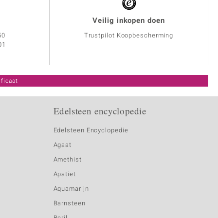
Veilig inkopen doen
50
Trustpilot Koopbescherming
01
ficaat
Edelsteen encyclopedie
Edelsteen Encyclopedie
Agaat
Amethist
Apatiet
Aquamarijn
Barnsteen
Beril