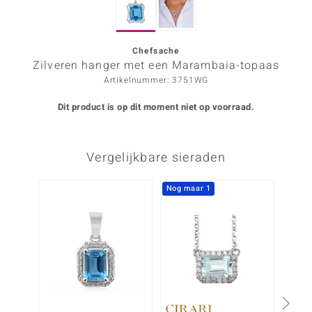
ana
Chefsache
Zilveren hanger met een Marambaia-topaas
Prince Designs
Artikelnummer: 3751WG
o
Dit product is op dit moment niet op voorraad.
Chic
Vergelijkbare sieraden
d in Berlin
insell
Nog maar 1
n Vogue
e in Italy
o Paraíso
izen