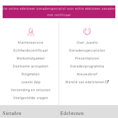
Uw online edelsteen sieradenspecialist voor echte edelsteen sieraden
met certificaat
Klantenservice
Over Juwelo
Echtheidscertificaat
Sieradenspecialisten
Welkomstpakket
Presentatoren
Deelname winspelen
Sieradenprogramma
Ringmaten
Nieuwsbrief
Juwelo App
Wereld van edelstenen
Verzending en retouren
Veelgestelde vragen
Sieraden
Edelstenen