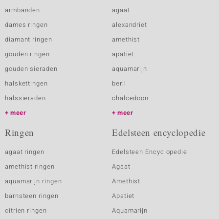
armbanden
agaat
dames ringen
alexandriet
diamant ringen
amethist
gouden ringen
apatiet
gouden sieraden
aquamarijn
halskettingen
beril
halssieraden
chalcedoon
meer
meer
Ringen
Edelsteen encyclopedie
agaat ringen
Edelsteen Encyclopedie
amethist ringen
Agaat
aquamarijn ringen
Amethist
barnsteen ringen
Apatiet
citrien ringen
Aquamarijn