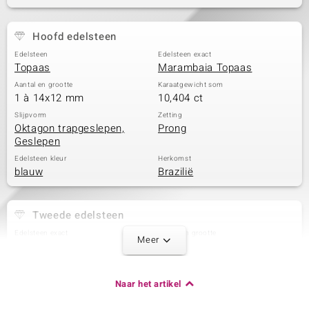
Hoofd edelsteen
Edelsteen
Edelsteen exact
Topaas
Marambaia Topaas
Aantal en grootte
Karaatgewicht som
1 à 14x12 mm
10,404 ct
Slijpvorm
Zetting
Oktagon trapgeslepen,
Prong
Geslepen
Edelsteen kleur
Herkomst
blauw
Brazilië
Tweede edelsteen
Edelsteen exact
Aantal en grootte
Meer
Zirkoon
1 à 2 mm
Karaatgewicht som
Slijpvorm
0,045 ct
Rond geslepen
Naar het artikel
Zetting
Herkomst
Pave
Cambodja