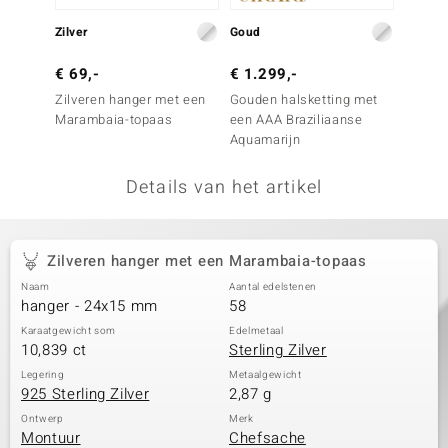
remonti
Zilver
Goud
Zilver
remonti
€ 69,-
€ 1.299,-
€ 99,
Zilveren hanger met een
Gouden halsketting met
Zilver
uwelo
Marambaia-topaas
een AAA Braziliaanse
Maram
Aquamarijn
 Gems
Details van het artikel
NO Collection
va
Zilveren hanger met een Marambaia-topaas
Naam
Aantal edelstenen
hanger - 24x15 mm
58
Karaatgewicht som
Edelmetaal
10,839 ct
Sterling Zilver
Legering
Metaalgewicht
925 Sterling Zilver
2,87 g
Minerale
Ontwerp
Merk
Montuur
Chefsache