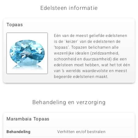
Edelsteen informatie
Derde edelsteen
Topaas
Edelsteen exact
Aantal en grootte
Zirkoon
1 à 1,8 mm
Eén van de meest geliefde edelstenen
Karaatgewicht som
Slijpvorm
is de ´keizer´ van de edelstenen de
0,032 ct
Rond geslepen
‘topaas’. Topazen belichamen alle
wezenlijke idealen (zeldzaamheid,
Zetting
Herkomst
Pave
schoonheid en duurzaamheid) die een
Cambodja
edelsteen moet hebben, wat het tot één
van ’s werelds waardevolste en meest
begeerde edelstenen maakt.
Vierde edelsteen
Edelsteen exact
Aantal en grootte
Zirkoon
1 à 1,5 mm
Karaatgewicht som
Behandeling en verzorging
Slijpvorm
0,018 ct
Rond geslepen
Zetting
Herkomst
Marambaia Topaas
Pave
Cambodja
Behandeling
Verhitten en/of bestralen