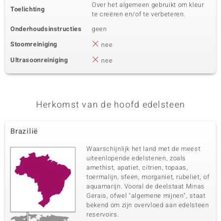
Vijfde edelsteen
Over het algemeen gebruikt om kleur
Toelichting
te creëren en/of te verbeteren.
Edelsteen exact
Aantal en grootte
Zirkoon
54 à 1 mm
Onderhoudsinstructies
geen
Karaatgewicht som
Slijpvorm
Stoomreiniging
nee
0,34 ct
Rond geslepen
Zetting
Herkomst
Ultrasoonreiniging
nee
Pave
Cambodja
Herkomst van de hoofd edelsteen
Brazilië
Waarschijnlijk het land met de meest
uiteenlopende edelstenen, zoals
amethist, apatiet, citrien, topaas,
toermalijn, sfeen, morganiet, rubeliet, of
aquamarijn. Vooral de deelstaat Minas
Gerais, ofwel "algemene mijnen", staat
bekend om zijn overvloed aan edelsteen
reservoirs.