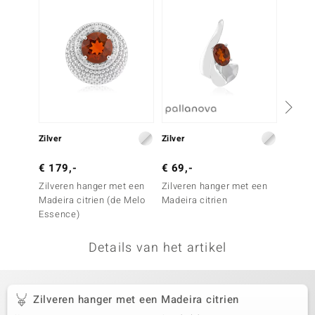
remonti
remonti
uwelo
 Gems
NO Collection
Zilver
Zilver
Zilver
va
€ 179,-
€ 69,-
€ 149
Zilveren hanger met een
Zilveren hanger met een
Zilver
Madeira citrien (de Melo
Madeira citrien
Zirkoo
Essence)
Details van het artikel
Minerale
Zilveren hanger met een Madeira citrien