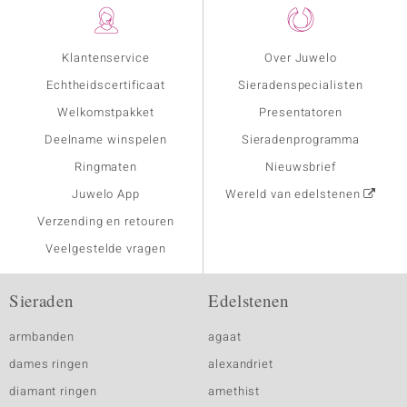
Klantenservice
Over Juwelo
Echtheidscertificaat
Sieradenspecialisten
Welkomstpakket
Presentatoren
Deelname winspelen
Sieradenprogramma
Ringmaten
Nieuwsbrief
Juwelo App
Wereld van edelstenen
Verzending en retouren
Veelgestelde vragen
Sieraden
Edelstenen
armbanden
agaat
dames ringen
alexandriet
diamant ringen
amethist