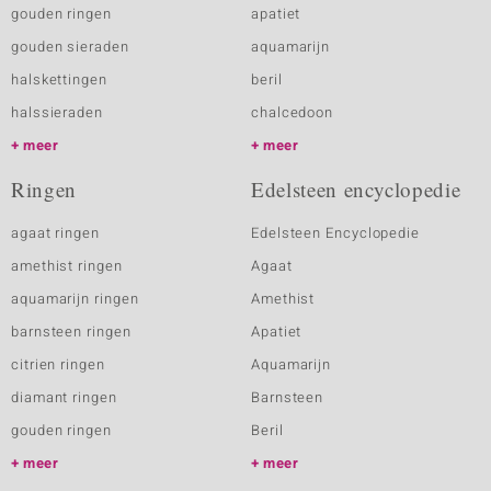
gouden ringen
apatiet
gouden sieraden
aquamarijn
halskettingen
beril
halssieraden
chalcedoon
meer
meer
Ringen
Edelsteen encyclopedie
agaat ringen
Edelsteen Encyclopedie
amethist ringen
Agaat
aquamarijn ringen
Amethist
barnsteen ringen
Apatiet
citrien ringen
Aquamarijn
diamant ringen
Barnsteen
gouden ringen
Beril
meer
meer