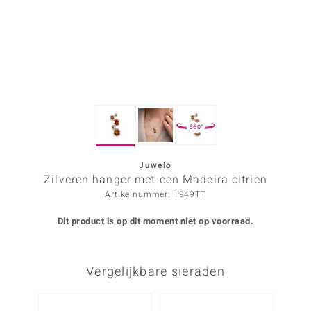
ana
Prince Designs
o
360°
Chic
d in Berlin
Juwelo
Zilveren hanger met een Madeira citrien
insell
Artikelnummer: 1949TT
n Vogue
Dit product is op dit moment niet op voorraad.
e in Italy
Vergelijkbare sieraden
o Paraíso
izen
-34%