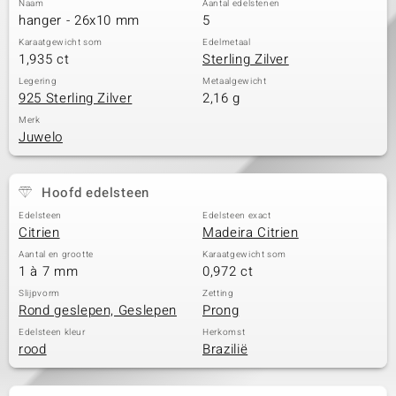
Naam
Aantal edelstenen
hanger - 26x10 mm
5
Karaatgewicht som
Edelmetaal
1,935 ct
Sterling Zilver
Legering
Metaalgewicht
925 Sterling Zilver
2,16 g
Merk
Juwelo
Hoofd edelsteen
Edelsteen
Edelsteen exact
Citrien
Madeira Citrien
Aantal en grootte
Karaatgewicht som
1 à 7 mm
0,972 ct
Slijpvorm
Zetting
Rond geslepen, Geslepen
Prong
Edelsteen kleur
Herkomst
rood
Brazilië