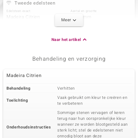
Tweede edelsteen
Edelsteen exact
Aantal en grootte
Madeira Citrien
1 à 6 mm
Meer
Karaatgewicht som
Slijpvorm
0,648 ct
Rond geslepen
Zetting
Herkomst
Naar het artikel
Prong
Brazilië
Behandeling en verzorging
Derde edelsteen
Edelsteen exact
Aantal en grootte
Madeira Citrien
Madeira Citrien
1 à 4 mm
Karaatgewicht som
Slijpvorm
Behandeling
Verhitten
0,216 ct
Rond geslepen
Vaak gebruikt om kleur te creëren en
Zetting
Herkomst
Toelichting
te verbeteren
Prong
Brazilië
Sommige stenen vervagen of keren
terug naar hun oorspronkelijke kleur
Vierde edelsteen
wanneer ze worden blootgesteld aan
Onderhoudsinstructies
sterk licht; stel de edelstenen niet
Edelsteen exact
Aantal en grootte
onnodig bloot aan deze
Madeira Citrien
1 à 2,5 mm