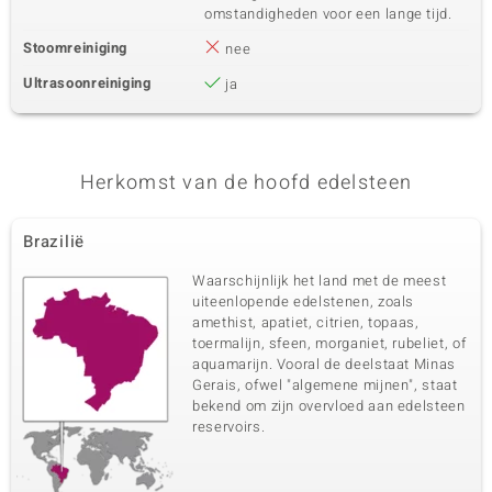
omstandigheden voor een lange tijd.
Karaatgewicht som
Slijpvorm
0,054 ct
Rond geslepen
Stoomreiniging
nee
Zetting
Herkomst
Ultrasoonreiniging
ja
Prong
Brazilië
Vijfde edelsteen
Herkomst van de hoofd edelsteen
Edelsteen exact
Aantal en grootte
Madeira Citrien
1 à 2 mm
Brazilië
Karaatgewicht som
Slijpvorm
0,045 ct
Rond geslepen
Waarschijnlijk het land met de meest
Zetting
Herkomst
uiteenlopende edelstenen, zoals
Prong
Brazilië
amethist, apatiet, citrien, topaas,
toermalijn, sfeen, morganiet, rubeliet, of
aquamarijn. Vooral de deelstaat Minas
Gerais, ofwel "algemene mijnen", staat
bekend om zijn overvloed aan edelsteen
reservoirs.