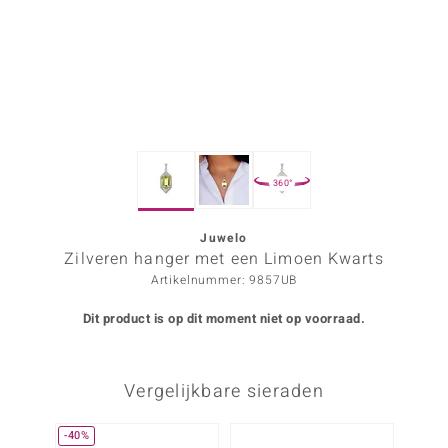
ana
Prince Designs
o
360°
Chic
d in Berlin
Juwelo
Zilveren hanger met een Limoen Kwarts
insell
Artikelnummer: 9857UB
n Vogue
Dit product is op dit moment niet op voorraad.
e in Italy
Vergelijkbare sieraden
o Paraíso
izen
-40%
Nog m