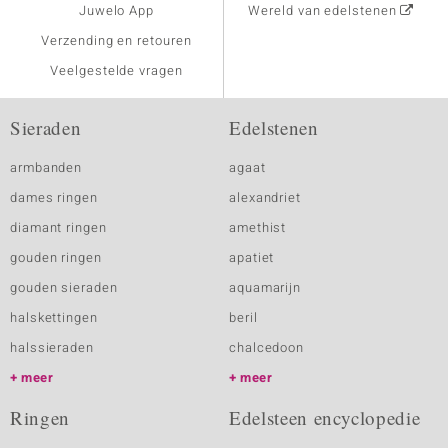
Juwelo App
Wereld van edelstenen
Verzending en retouren
Veelgestelde vragen
Sieraden
Edelstenen
armbanden
agaat
dames ringen
alexandriet
diamant ringen
amethist
gouden ringen
apatiet
gouden sieraden
aquamarijn
halskettingen
beril
halssieraden
chalcedoon
meer
meer
Ringen
Edelsteen encyclopedie