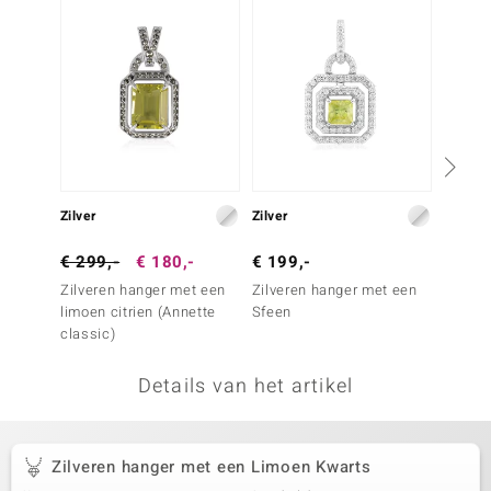
remonti
remonti
uwelo
 Gems
NO Collection
Zilver
Zilver
Zilver
va
€ 299,-
€ 180,-
€ 199,-
€ 39,
Zilveren hanger met een
Zilveren hanger met een
Zilver
limoen citrien (Annette
Sfeen
Limoen
classic)
Details van het artikel
Minerale
Zilveren hanger met een Limoen Kwarts