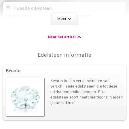
Tweede edelsteen
Edelsteen exact
Aantal en grootte
Meer
Zirkoon
2 à 1,5 mm
Karaatgewicht som
Slijpvorm
0,045 ct
Rond geslepen
Naar het artikel
Zetting
Herkomst
Prong
Cambodja
Edelsteen informatie
Derde edelsteen
Kwarts
Edelsteen exact
Aantal en grootte
Zirkoon
44 à 1,1 mm
Kwarts is een verzamelnaam van
Karaatgewicht som
Slijpvorm
verschillende edelstenen die tot deze
0,36 ct
Rond geslepen
edelsteenfamilie behoren. Elke
edelsteen soort heeft hierdoor zijn eigen
Zetting
Herkomst
Prong
geschiedenis.
Cambodja