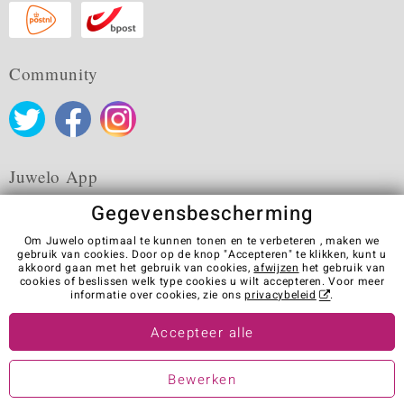
Community
Juwelo App
Gegevensbescherming
Om Juwelo optimaal te kunnen tonen en te verbeteren , maken we
gebruik van cookies. Door op de knop "Accepteren" te klikken, kunt u
akkoord gaan met het gebruik van cookies,
afwijzen
het gebruik van
Algemene verkoopvoorwaarden
Privacybeleid
Cookies
cookies of beslissen welk type cookies u wilt accepteren. Voor meer
Colofon
Contact
Contract herroepen
informatie over cookies, zie ons
privacybeleid
.
Visit our stores in other countries:
Accepteer alle
Bewerken
© Juwelo Deutschland GmbH (Een onderneming van de elumeo SE)