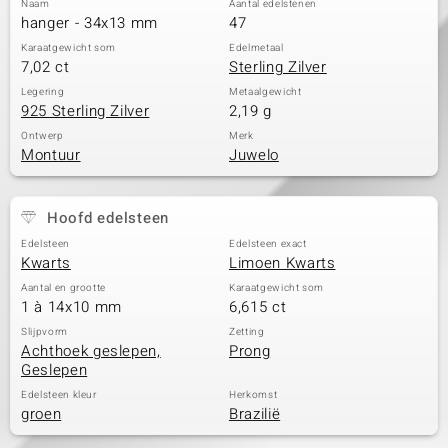
Naam
Aantal edelstenen
hanger - 34x13 mm
47
Karaatgewicht som
Edelmetaal
7,02 ct
Sterling Zilver
Legering
Metaalgewicht
925 Sterling Zilver
2,19 g
Ontwerp
Merk
Montuur
Juwelo
Hoofd edelsteen
Edelsteen
Edelsteen exact
Kwarts
Limoen Kwarts
Aantal en grootte
Karaatgewicht som
1 à 14x10 mm
6,615 ct
Slijpvorm
Zetting
Achthoek geslepen,
Prong
Geslepen
Edelsteen kleur
Herkomst
groen
Brazilië