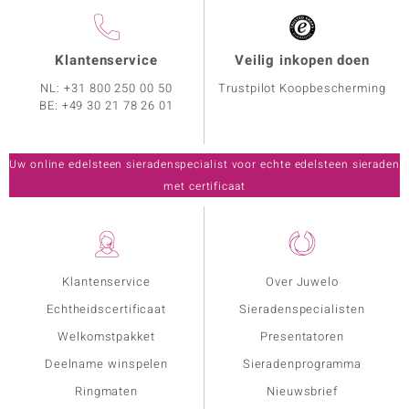
Klantenservice
Veilig inkopen doen
NL:
+31 800 250 00 50
Trustpilot Koopbescherming
BE:
+49 30 21 78 26 01
Uw online edelsteen sieradenspecialist voor echte edelsteen sieraden
met certificaat
Klantenservice
Over Juwelo
Echtheidscertificaat
Sieradenspecialisten
Welkomstpakket
Presentatoren
Deelname winspelen
Sieradenprogramma
Ringmaten
Nieuwsbrief