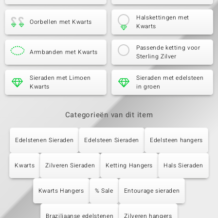
Halskettingen met
Oorbellen met Kwarts
Kwarts
Passende ketting voor
Armbanden met Kwarts
Sterling Zilver
Sieraden met Limoen
Sieraden met edelsteen
Kwarts
in groen
Categorieën van dit item
Edelstenen Sieraden
Edelsteen Sieraden
Edelsteen hangers
Kwarts
Zilveren Sieraden
Ketting Hangers
Hals Sieraden
Kwarts Hangers
% Sale
Entourage sieraden
Braziliaanse edelstenen
Zilveren hangers