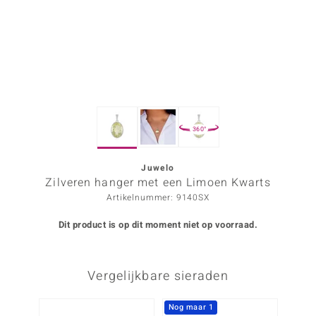
ana
Prince Designs
o
360°
Chic
d in Berlin
Juwelo
Zilveren hanger met een Limoen Kwarts
insell
Artikelnummer: 9140SX
n Vogue
Dit product is op dit moment niet op voorraad.
e in Italy
Vergelijkbare sieraden
o Paraíso
izen
Nog maar 1
NIEU