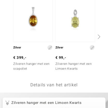
remonti
remonti
uwelo
 Gems
NO Collection
Zilver
Zilver
Zilver
va
€ 399,-
€ 99,-
€ 49,
Zilveren hanger met een
Zilveren hanger met een
Zilver
scapoliet
Limoen Kwarts
Oranje
Details van het artikel
Minerale
Zilveren hanger met een Limoen Kwarts