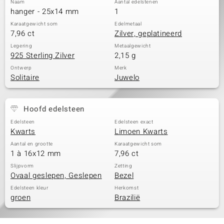
Naam
Aantal edelstenen
hanger - 25x14 mm
1
Karaatgewicht som
Edelmetaal
7,96 ct
Zilver, geplatineerd
Legering
Metaalgewicht
925 Sterling Zilver
2,15 g
Ontwerp
Merk
Solitaire
Juwelo
Hoofd edelsteen
Edelsteen
Edelsteen exact
Kwarts
Limoen Kwarts
Aantal en grootte
Karaatgewicht som
1 à 16x12 mm
7,96 ct
Slijpvorm
Zetting
Ovaal geslepen, Geslepen
Bezel
Edelsteen kleur
Herkomst
groen
Brazilië