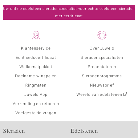
Uw online edelsteen sieradenspecialist voor echte edelsteen sieraden
met certificaat
Klantenservice
Over Juwelo
Echtheidscertificaat
Sieradenspecialisten
Welkomstpakket
Presentatoren
Deelname winspelen
Sieradenprogramma
Ringmaten
Nieuwsbrief
Juwelo App
Wereld van edelstenen
Verzending en retouren
Veelgestelde vragen
Sieraden
Edelstenen