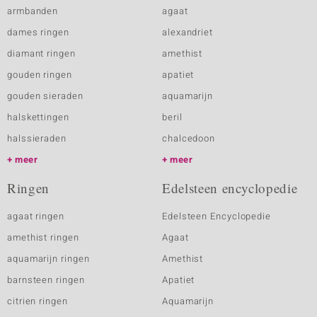
armbanden
agaat
dames ringen
alexandriet
diamant ringen
amethist
gouden ringen
apatiet
gouden sieraden
aquamarijn
halskettingen
beril
halssieraden
chalcedoon
meer
meer
Ringen
Edelsteen encyclopedie
agaat ringen
Edelsteen Encyclopedie
amethist ringen
Agaat
aquamarijn ringen
Amethist
barnsteen ringen
Apatiet
citrien ringen
Aquamarijn