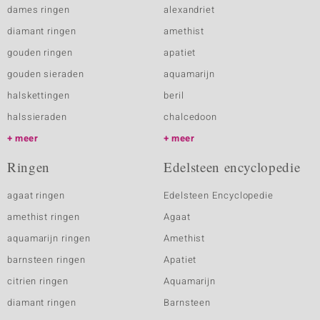
dames ringen
alexandriet
diamant ringen
amethist
gouden ringen
apatiet
gouden sieraden
aquamarijn
halskettingen
beril
halssieraden
chalcedoon
meer
meer
Ringen
Edelsteen encyclopedie
agaat ringen
Edelsteen Encyclopedie
amethist ringen
Agaat
aquamarijn ringen
Amethist
barnsteen ringen
Apatiet
citrien ringen
Aquamarijn
diamant ringen
Barnsteen