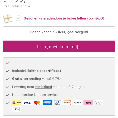
Prijs inclusief btw
remonti
remonti
Geschenksieradendoosje bijbestellen voor
€6,00
uwelo
Beschikbaar in
Zilver, geel verguld
 Gems
In mijn winkelmandje
NO Collection
va
Inclusief
Echtheidscertificaat
Gratis
verzending vanaf € 79,-
Levering naar
Nederland
binnen 3-7 dagen
Nederlandse klantenservice
Minerale