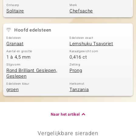
Ontwerp
Merk
Solitaire
Chefsache
Hoofd edelsteen
Edelsteen
Edelsteen exact
Granaat
Lemshuku Tsavoriet
Aantal en grootte
Karaatgewicht som
1 à 4,5 mm
0,416 ct
Slijpvorm
Zetting
Rond Brilliant Geslepen,
Prong
Geslepen
Edelsteen kleur
Herkomst
groen
Tanzania
Naar het artikel
Vergelijkbare sieraden