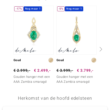
-17%
Nog maar 1
-5%
Nog maar 1
Goud
Goud
Zilver
€ 2.999,-
€ 2.499,-
€ 3.999,-
€ 3.799,-
€ 199
Gouden hanger met een
Gouden hanger met een
Zilver
AAA Zambia smaragd
AAA Zambia smaragd
Colom
Herkomst van de hoofd edelsteen