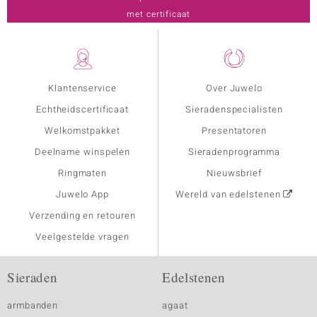
met certificaat
Klantenservice
Over Juwelo
Echtheidscertificaat
Sieradenspecialisten
Welkomstpakket
Presentatoren
Deelname winspelen
Sieradenprogramma
Ringmaten
Nieuwsbrief
Juwelo App
Wereld van edelstenen
Verzending en retouren
Veelgestelde vragen
Sieraden
Edelstenen
armbanden
agaat