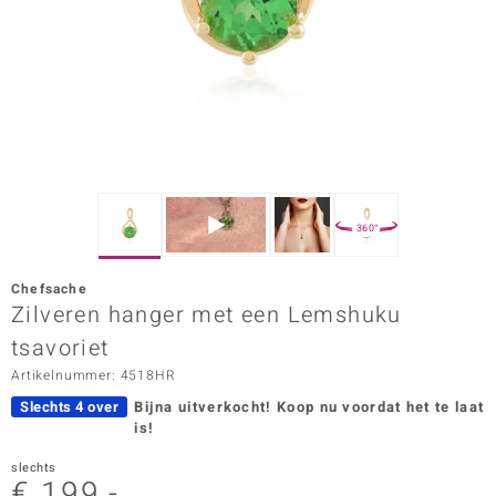
ana
Prince Designs
o
Chic
360°
d in Berlin
Chefsache
insell
Zilveren hanger met een Lemshuku
tsavoriet
n Vogue
Artikelnummer: 4518HR
e in Italy
Slechts 4 over
Bijna uitverkocht!
Koop nu voordat het te laat
is!
o Paraíso
slechts
izen
€ 199,-