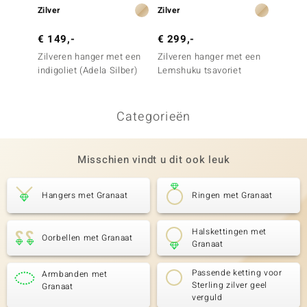
Zilver
Zilver
Zilver
€ 149,-
€ 299,-
€ 199
Zilveren hanger met een
Zilveren hanger met een
Zilver
indigoliet (Adela Silber)
Lemshuku tsavoriet
Lemshu
Categorieën
Misschien vindt u dit ook leuk
Hangers met Granaat
Ringen met Granaat
Halskettingen met
Oorbellen met Granaat
Granaat
Passende ketting voor
Armbanden met
Sterling zilver geel
Granaat
verguld